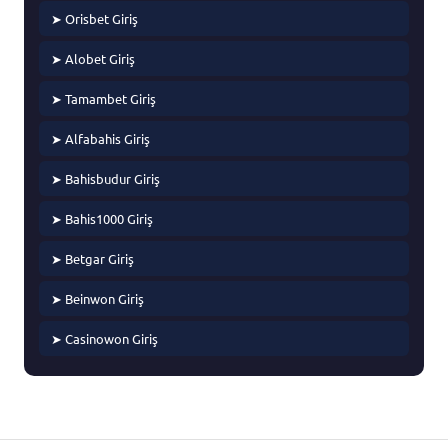
➤ Orisbet Giriş
➤ Alobet Giriş
➤ Tamambet Giriş
➤ Alfabahis Giriş
➤ Bahisbudur Giriş
➤ Bahis1000 Giriş
➤ Betgar Giriş
➤ Beinwon Giriş
➤ Casinowon Giriş