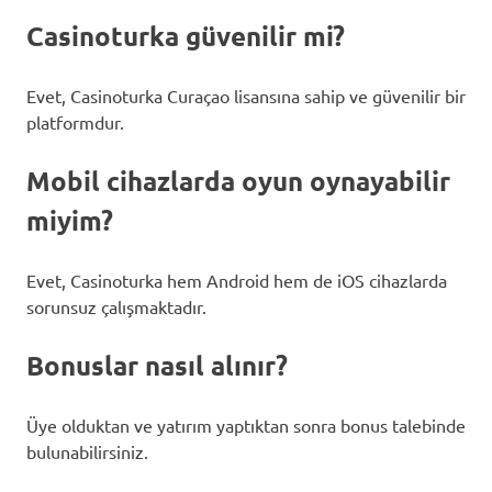
Casinoturka güvenilir mi?
Evet, Casinoturka Curaçao lisansına sahip ve güvenilir bir
platformdur.
Mobil cihazlarda oyun oynayabilir
miyim?
Evet, Casinoturka hem Android hem de iOS cihazlarda
sorunsuz çalışmaktadır.
Bonuslar nasıl alınır?
Üye olduktan ve yatırım yaptıktan sonra bonus talebinde
bulunabilirsiniz.