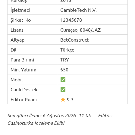
İşletmeci
GambleTech N.V.
Şirket No
12345678
Lisans
Curaçao, 8048/JAZ
Altyapı
BetConstruct
Dil
Türkçe
Para Birimi
TRY
Min. Yatırım
₺50
Mobil
Canlı Destek
Editör Puanı
9.3
Son güncelleme: 6 Ağustos 2026 -11-05 — Editör:
Casinoturka İnceleme Ekibi