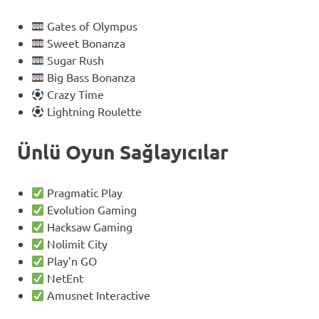
Gates of Olympus
Sweet Bonanza
Sugar Rush
Big Bass Bonanza
Crazy Time
Lightning Roulette
Ünlü Oyun Sağlayıcılar
Pragmatic Play
Evolution Gaming
Hacksaw Gaming
Nolimit City
Play’n GO
NetEnt
Amusnet Interactive