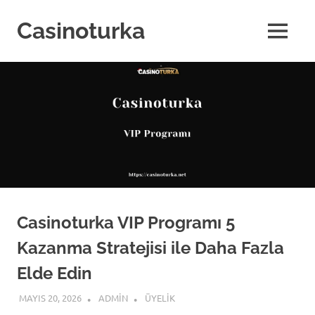
Skip
to
Casinoturka
MENU
content
Casinoturka VIP Programı 5
Kazanma Stratejisi ile Daha Fazla
Elde Edin
MAYIS 20, 2026
ADMIN
ÜYELIK