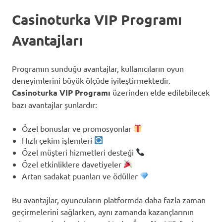
Casinoturka VIP Programı
Avantajları
Programın sunduğu avantajlar, kullanıcıların oyun
deneyimlerini büyük ölçüde iyileştirmektedir.
Casinoturka VIP Programı
üzerinden elde edilebilecek
bazı avantajlar şunlardır:
Özel bonuslar ve promosyonlar
Hızlı çekim işlemleri
Özel müşteri hizmetleri desteği
Özel etkinliklere davetiyeler
Artan sadakat puanları ve ödüller
Bu avantajlar, oyuncuların platformda daha fazla zaman
geçirmelerini sağlarken, aynı zamanda kazançlarının