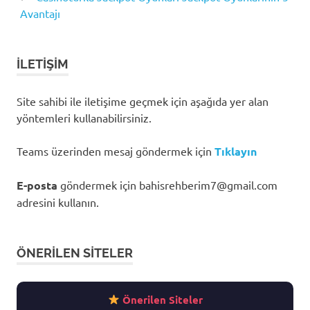
Avantajı
İLETIŞIM
Site sahibi ile iletişime geçmek için aşağıda yer alan
yöntemleri kullanabilirsiniz.
Teams üzerinden mesaj göndermek için
Tıklayın
E-posta
göndermek için
bahisrehberim7@gmail.com
adresini kullanın.
ÖNERILEN SITELER
Önerilen Siteler