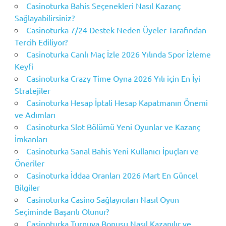
Casinoturka Bahis Seçenekleri Nasıl Kazanç
Sağlayabilirsiniz?
Casinoturka 7/24 Destek Neden Üyeler Tarafından
Tercih Ediliyor?
Casinoturka Canlı Maç İzle 2026 Yılında Spor İzleme
Keyfi
Casinoturka Crazy Time Oyna 2026 Yılı için En İyi
Stratejiler
Casinoturka Hesap İptali Hesap Kapatmanın Önemi
ve Adımları
Casinoturka Slot Bölümü Yeni Oyunlar ve Kazanç
İmkanları
Casinoturka Sanal Bahis Yeni Kullanıcı İpuçları ve
Öneriler
Casinoturka İddaa Oranları 2026 Mart En Güncel
Bilgiler
Casinoturka Casino Sağlayıcıları Nasıl Oyun
Seçiminde Başarılı Olunur?
Casinoturka Turnuva Bonusu Nasıl Kazanılır ve