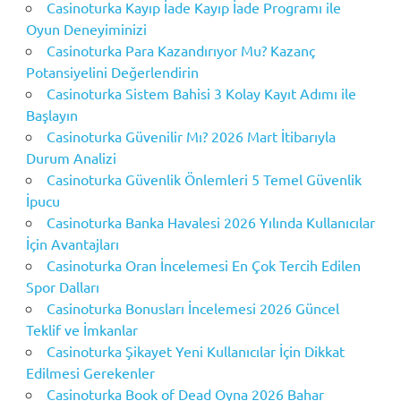
Casinoturka Kayıp İade Kayıp İade Programı ile
Oyun Deneyiminizi
Casinoturka Para Kazandırıyor Mu? Kazanç
Potansiyelini Değerlendirin
Casinoturka Sistem Bahisi 3 Kolay Kayıt Adımı ile
Başlayın
Casinoturka Güvenilir Mı? 2026 Mart İtibarıyla
Durum Analizi
Casinoturka Güvenlik Önlemleri 5 Temel Güvenlik
İpucu
Casinoturka Banka Havalesi 2026 Yılında Kullanıcılar
İçin Avantajları
Casinoturka Oran İncelemesi En Çok Tercih Edilen
Spor Dalları
Casinoturka Bonusları İncelemesi 2026 Güncel
Teklif ve İmkanlar
Casinoturka Şikayet Yeni Kullanıcılar İçin Dikkat
Edilmesi Gerekenler
Casinoturka Book of Dead Oyna 2026 Bahar