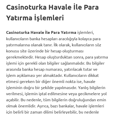
Casinoturka Havale İle Para
Yatırma İşlemleri
Casinoturka Havale İle Para Yatırma
işlemleri,
kullanıcıların banka hesapları aracılığıyla kolayca para
yatırmalarına olanak tanır. İlk olarak, kullanıcıların söz
konusu site üzerinde bir hesap oluşturması
gerekmektedir. Hesap oluşturduktan sonra, para yatırma
işlemi için gerekli olan bilgiler sağlanmalıdır. Bu bilgiler
arasında banka hesap numarası, yatırılacak tutar ve
işlem açıklaması yer almaktadır. Kullanıcıların dikkat
etmesi gereken bir diğer önemli nokta ise, havale
işleminin doğru bir şekilde yapılmasıdır. Yanlış bilgilerin
verilmesi, işlemin iptal edilmesine veya gecikmelere yol
açabilir. Bu nedenle, tüm bilgilerin doğruluğundan emin
olmak önemlidir. Ayrıca, bazı bankalar, havale işlemleri
için belirli bir zaman dilimi belirleyebilir, bu nedenle