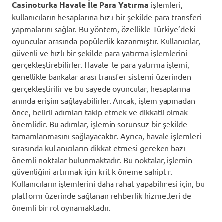
Casinoturka Havale İle Para Yatırma
işlemleri,
kullanıcıların hesaplarına hızlı bir şekilde para transferi
yapmalarını sağlar. Bu yöntem, özellikle Türkiye’deki
oyuncular arasında popülerlik kazanmıştır. Kullanıcılar,
güvenli ve hızlı bir şekilde para yatırma işlemlerini
gerçekleştirebilirler. Havale ile para yatırma işlemi,
genellikle bankalar arası transfer sistemi üzerinden
gerçekleştirilir ve bu sayede oyuncular, hesaplarına
anında erişim sağlayabilirler. Ancak, işlem yapmadan
önce, belirli adımları takip etmek ve dikkatli olmak
önemlidir. Bu adımlar, işlemin sorunsuz bir şekilde
tamamlanmasını sağlayacaktır. Ayrıca, havale işlemleri
sırasında kullanıcıların dikkat etmesi gereken bazı
önemli noktalar bulunmaktadır. Bu noktalar, işlemin
güvenliğini artırmak için kritik öneme sahiptir.
Kullanıcıların işlemlerini daha rahat yapabilmesi için, bu
platform üzerinde sağlanan rehberlik hizmetleri de
önemli bir rol oynamaktadır.