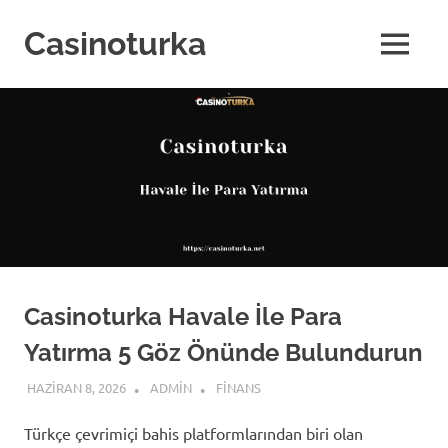
Skip
to
Casinoturka
MENU
content
Casinoturka Havale İle Para
Yatırma 5 Göz Önünde Bulundurun
HAZIRAN 8, 2026
ADMIN
FINANS
Türkçe çevrimiçi bahis platformlarından biri olan