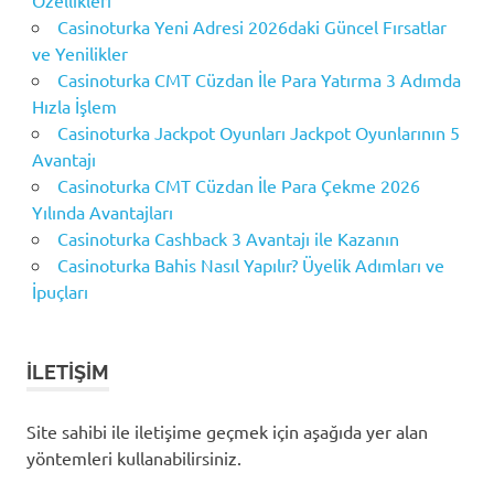
Casinoturka Yeni Adresi 2026daki Güncel Fırsatlar
ve Yenilikler
Casinoturka CMT Cüzdan İle Para Yatırma 3 Adımda
Hızla İşlem
Casinoturka Jackpot Oyunları Jackpot Oyunlarının 5
Avantajı
Casinoturka CMT Cüzdan İle Para Çekme 2026
Yılında Avantajları
Casinoturka Cashback 3 Avantajı ile Kazanın
Casinoturka Bahis Nasıl Yapılır? Üyelik Adımları ve
İpuçları
İLETIŞIM
Site sahibi ile iletişime geçmek için aşağıda yer alan
yöntemleri kullanabilirsiniz.