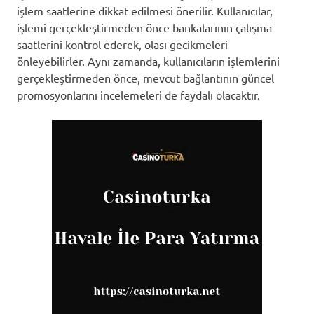
işlem saatlerine dikkat edilmesi önerilir. Kullanıcılar,
işlemi gerçekleştirmeden önce bankalarının çalışma
saatlerini kontrol ederek, olası gecikmeleri
önleyebilirler. Aynı zamanda, kullanıcıların işlemlerini
gerçekleştirmeden önce, mevcut bağlantının güncel
promosyonlarını incelemeleri de faydalı olacaktır.