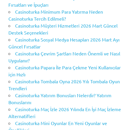
Fırsatları ve İpuçları
Casinoturka Minimum Para Yatırma Neden
Casinoturka Tercih Edilmeli?
Casinoturka Müşteri Hizmetleri 2026 Mart Güncel
Destek Seçenekleri
Casinoturka Sosyal Medya Hesapları 2026 Mart Ayı
Güncel Fırsatlar
Casinoturka Çevrim Şartları Neden Önemli ve Nasıl
Uygulanır?
Casinoturka Papara İle Para Çekme Yeni Kullanıcılar
için Hızlı
Casinoturka Tombala Oyna 2026 Yılı Tombala Oyun
Trendleri
Casinoturka Yatırım Bonusları Nelerdir? Yatırım
Bonuslarını
Casinoturka Maç İzle 2026 Yılında En İyi Maç İzleme
Alternatifleri
Casinoturka Mini Oyunlar En Yeni Oyunlar ve
Özellikleri