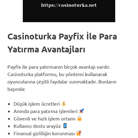
Casinoturka Payfix İle Para
Yatırma Avantajları
Payfix ile para yatırmanın birçok avantajı vardır.
Casinoturka platformu, bu yöntemi kullanarak
oyuncularına çeşitli faydalar sunmaktadır. Bunların
başında:
Düşük işlem ücretleri
Anında para yatırma işlemleri
Güvenli ve hızlı işlem ortamı
Kullanıcı dostu arayüz
Finansal gizliliğin korunması