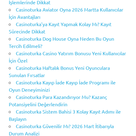
İşlemlerinde Dikkat
Casinoturka Aviator Oyna 2026 Martta Kullanıcılar
İçin Avantajları
Casinoturka’ya Kayıt Yapmak Kolay Mı? Kayıt
Sürecinde Dikkat
Casinoturka Dog House Oyna Neden Bu Oyun
Tercih Edilmeli?
Casinoturka Casino Yatırım Bonusu Yeni Kullanıcılar
İçin Özel
Casinoturka Haftalık Bonus Yeni Oyunculara
Sunulan Fırsatlar
Casinoturka Kayıp İade Kayıp İade Programı ile
Oyun Deneyiminizi
Casinoturka Para Kazandırıyor Mu? Kazanç
Potansiyelini Değerlendirin
Casinoturka Sistem Bahisi 3 Kolay Kayıt Adımı ile
Başlayın
Casinoturka Güvenilir Mı? 2026 Mart İtibarıyla
Durum Analizi