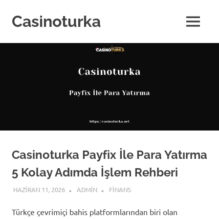
Skip
to
Casinoturka
MENU
content
Casinoturka Payfix İle Para Yatırma
5 Kolay Adımda İşlem Rehberi
HAZIRAN 11, 2026
ADMIN
FINANS
Türkçe çevrimiçi bahis platformlarından biri olan