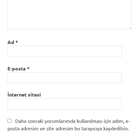
Ad
*
E-posta
*
İnternet sitesi
Daha sonraki yorumlarımda kullanılması için adım, e-
posta adresim ve site adresim bu tarayıcıya kaydedilsin.