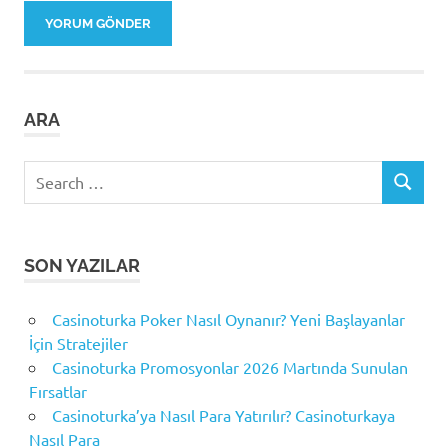
ARA
Search
SEARCH
for:
SON YAZILAR
Casinoturka Poker Nasıl Oynanır? Yeni Başlayanlar
İçin Stratejiler
Casinoturka Promosyonlar 2026 Martında Sunulan
Fırsatlar
Casinoturka’ya Nasıl Para Yatırılır? Casinoturkaya
Nasıl Para