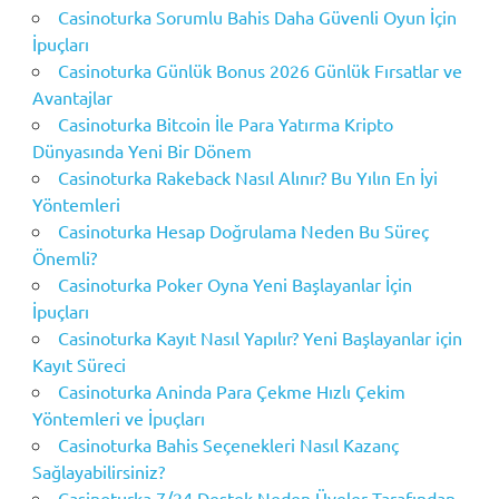
Casinoturka Sorumlu Bahis Daha Güvenli Oyun İçin
İpuçları
Casinoturka Günlük Bonus 2026 Günlük Fırsatlar ve
Avantajlar
Casinoturka Bitcoin İle Para Yatırma Kripto
Dünyasında Yeni Bir Dönem
Casinoturka Rakeback Nasıl Alınır? Bu Yılın En İyi
Yöntemleri
Casinoturka Hesap Doğrulama Neden Bu Süreç
Önemli?
Casinoturka Poker Oyna Yeni Başlayanlar İçin
İpuçları
Casinoturka Kayıt Nasıl Yapılır? Yeni Başlayanlar için
Kayıt Süreci
Casinoturka Aninda Para Çekme Hızlı Çekim
Yöntemleri ve İpuçları
Casinoturka Bahis Seçenekleri Nasıl Kazanç
Sağlayabilirsiniz?
Casinoturka 7/24 Destek Neden Üyeler Tarafından