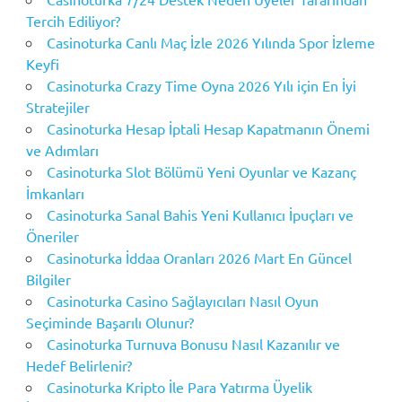
Tercih Ediliyor?
Casinoturka Canlı Maç İzle 2026 Yılında Spor İzleme
Keyfi
Casinoturka Crazy Time Oyna 2026 Yılı için En İyi
Stratejiler
Casinoturka Hesap İptali Hesap Kapatmanın Önemi
ve Adımları
Casinoturka Slot Bölümü Yeni Oyunlar ve Kazanç
İmkanları
Casinoturka Sanal Bahis Yeni Kullanıcı İpuçları ve
Öneriler
Casinoturka İddaa Oranları 2026 Mart En Güncel
Bilgiler
Casinoturka Casino Sağlayıcıları Nasıl Oyun
Seçiminde Başarılı Olunur?
Casinoturka Turnuva Bonusu Nasıl Kazanılır ve
Hedef Belirlenir?
Casinoturka Kripto İle Para Yatırma Üyelik