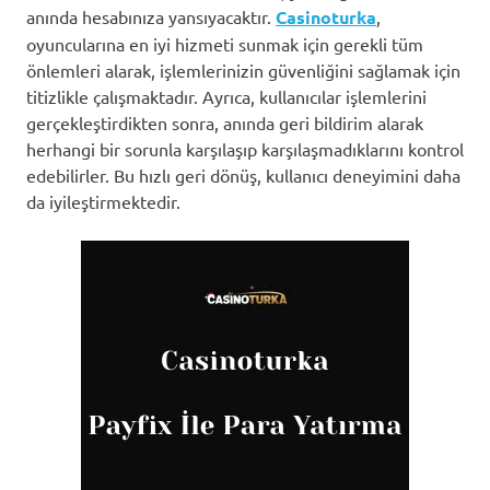
anında hesabınıza yansıyacaktır.
Casinoturka
,
oyuncularına en iyi hizmeti sunmak için gerekli tüm
önlemleri alarak, işlemlerinizin güvenliğini sağlamak için
titizlikle çalışmaktadır. Ayrıca, kullanıcılar işlemlerini
gerçekleştirdikten sonra, anında geri bildirim alarak
herhangi bir sorunla karşılaşıp karşılaşmadıklarını kontrol
edebilirler. Bu hızlı geri dönüş, kullanıcı deneyimini daha
da iyileştirmektedir.