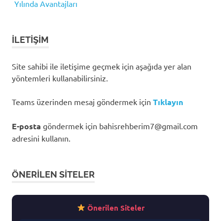
Yılında Avantajları
İLETIŞIM
Site sahibi ile iletişime geçmek için aşağıda yer alan
yöntemleri kullanabilirsiniz.
Teams üzerinden mesaj göndermek için
Tıklayın
E-posta
göndermek için
bahisrehberim7@gmail.com
adresini kullanın.
ÖNERILEN SITELER
Önerilen Siteler