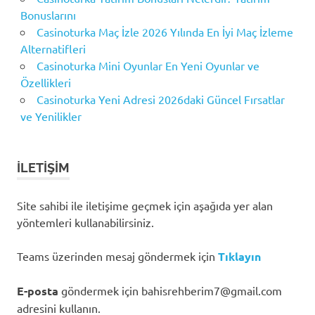
Bonuslarını
Casinoturka Maç İzle 2026 Yılında En İyi Maç İzleme
Alternatifleri
Casinoturka Mini Oyunlar En Yeni Oyunlar ve
Özellikleri
Casinoturka Yeni Adresi 2026daki Güncel Fırsatlar
ve Yenilikler
İLETIŞIM
Site sahibi ile iletişime geçmek için aşağıda yer alan
yöntemleri kullanabilirsiniz.
Teams üzerinden mesaj göndermek için
Tıklayın
E-posta
göndermek için
bahisrehberim7@gmail.com
adresini kullanın.