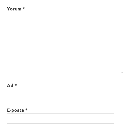
Yorum
*
Ad
*
E-posta
*