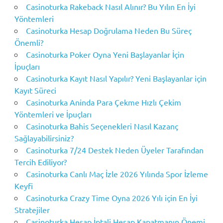
Casinoturka Rakeback Nasıl Alınır? Bu Yılın En İyi
Yöntemleri
Casinoturka Hesap Doğrulama Neden Bu Süreç
Önemli?
Casinoturka Poker Oyna Yeni Başlayanlar İçin
İpuçları
Casinoturka Kayıt Nasıl Yapılır? Yeni Başlayanlar için
Kayıt Süreci
Casinoturka Aninda Para Çekme Hızlı Çekim
Yöntemleri ve İpuçları
Casinoturka Bahis Seçenekleri Nasıl Kazanç
Sağlayabilirsiniz?
Casinoturka 7/24 Destek Neden Üyeler Tarafından
Tercih Ediliyor?
Casinoturka Canlı Maç İzle 2026 Yılında Spor İzleme
Keyfi
Casinoturka Crazy Time Oyna 2026 Yılı için En İyi
Stratejiler
Casinoturka Hesap İptali Hesap Kapatmanın Önemi