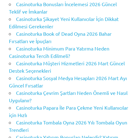
Casinoturka Bonusları İncelemesi 2026 Güncel
Teklif ve İmkanlar
Casinoturka Şikayet Yeni Kullanıcılar İçin Dikkat
Edilmesi Gerekenler
Casinoturka Book of Dead Oyna 2026 Bahar
Fırsatları ve İpuçları
Casinoturka Minimum Para Yatırma Neden
Casinoturka Tercih Edilmeli?
Casinoturka Müşteri Hizmetleri 2026 Mart Güncel
Destek Seçenekleri
Casinoturka Sosyal Medya Hesapları 2026 Mart Ayı
Güncel Fırsatlar
Casinoturka Çevrim Şartları Neden Önemli ve Nasıl
Uygulanır?
Casinoturka Papara İle Para Çekme Yeni Kullanıcılar
için Hızlı
Casinoturka Tombala Oyna 2026 Yılı Tombala Oyun
Trendleri
Casinoturka Yatırım Bonusları Nelerdir? Yatırım