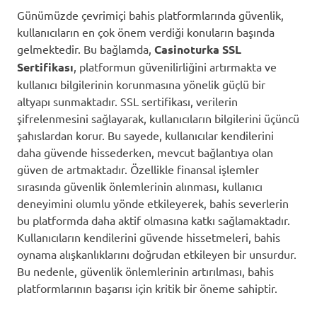
Günümüzde çevrimiçi bahis platformlarında güvenlik,
kullanıcıların en çok önem verdiği konuların başında
gelmektedir. Bu bağlamda,
Casinoturka SSL
Sertifikası
, platformun güvenilirliğini artırmakta ve
kullanıcı bilgilerinin korunmasına yönelik güçlü bir
altyapı sunmaktadır. SSL sertifikası, verilerin
şifrelenmesini sağlayarak, kullanıcıların bilgilerini üçüncü
şahıslardan korur. Bu sayede, kullanıcılar kendilerini
daha güvende hissederken, mevcut bağlantıya olan
güven de artmaktadır. Özellikle finansal işlemler
sırasında güvenlik önlemlerinin alınması, kullanıcı
deneyimini olumlu yönde etkileyerek, bahis severlerin
bu platformda daha aktif olmasına katkı sağlamaktadır.
Kullanıcıların kendilerini güvende hissetmeleri, bahis
oynama alışkanlıklarını doğrudan etkileyen bir unsurdur.
Bu nedenle, güvenlik önlemlerinin artırılması, bahis
platformlarının başarısı için kritik bir öneme sahiptir.