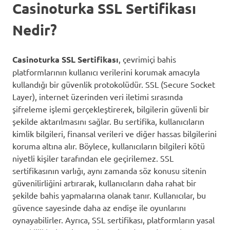
Casinoturka SSL Sertifikası
Nedir?
Casinoturka SSL Sertifikası
, çevrimiçi bahis
platformlarının kullanıcı verilerini korumak amacıyla
kullandığı bir güvenlik protokolüdür. SSL (Secure Socket
Layer), internet üzerinden veri iletimi sırasında
şifreleme işlemi gerçekleştirerek, bilgilerin güvenli bir
şekilde aktarılmasını sağlar. Bu sertifika, kullanıcıların
kimlik bilgileri, finansal verileri ve diğer hassas bilgilerini
koruma altına alır. Böylece, kullanıcıların bilgileri kötü
niyetli kişiler tarafından ele geçirilemez. SSL
sertifikasının varlığı, aynı zamanda söz konusu sitenin
güvenilirliğini artırarak, kullanıcıların daha rahat bir
şekilde bahis yapmalarına olanak tanır. Kullanıcılar, bu
güvence sayesinde daha az endişe ile oyunlarını
oynayabilirler. Ayrıca, SSL sertifikası, platformların yasal