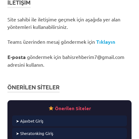
İLETIŞIM
Site sahibi ile iletişime geçmek için aşağıda yer alan
yöntemleri kullanabilirsiniz.
Teams üzerinden mesaj göndermek için
Tıklayın
E-posta
göndermek için
bahisrehberim7@gmail.com
adresini kullanın.
ÖNERILEN SITELER
Önerilen Siteler
➤ Ajaxbet Giriş
➤ Sheratonking Giriş