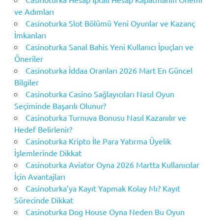
ve Adımları
Casinoturka Slot Bölümü Yeni Oyunlar ve Kazanç
İmkanları
Casinoturka Sanal Bahis Yeni Kullanıcı İpuçları ve
Öneriler
Casinoturka İddaa Oranları 2026 Mart En Güncel
Bilgiler
Casinoturka Casino Sağlayıcıları Nasıl Oyun
Seçiminde Başarılı Olunur?
Casinoturka Turnuva Bonusu Nasıl Kazanılır ve
Hedef Belirlenir?
Casinoturka Kripto İle Para Yatırma Üyelik
İşlemlerinde Dikkat
Casinoturka Aviator Oyna 2026 Martta Kullanıcılar
İçin Avantajları
Casinoturka’ya Kayıt Yapmak Kolay Mı? Kayıt
Sürecinde Dikkat
Casinoturka Dog House Oyna Neden Bu Oyun