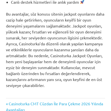
Canlı destek hizmetleri ile anlık yardım
Bu avantajlar, söz konusu sitenin jackpot oyunlarını daha
cazip hale getirirken, oyuncuların keyifli bir oyun
deneyimi yaşamalarını sağlamaktadır. Jackpot oyunları,
yüksek kazanç fırsatları ve eğlenceli bir oyun deneyimi
sunarak, her seviyeden oyuncunun ilgisini çekmektedir.
Ayrıca, Casinoturka’da düzenli olarak yapılan kampanya
ve etkinliklerle oyuncuların kazanma şansları daha da
artmaktadır. Bu nedenle, Casinoturka Jackpot Oyunları,
hem yeni başlayanlar hem de deneyimli oyuncular için
eşsiz bir deneyim sunmaktadır. Kullanıcılar, mevcut
bağlantı üzerinden bu fırsatları değerlendirerek,
kazançlarını artırmanın yanı sıra, oyun keyfini de en üst
seviyeye çıkarabilirler.
Casinoturka
Previous
Yazı
Casinoturka CMT Cüzdan İle Para Çekme 2026 Yılında
Oyunları
Post:
Avantajları