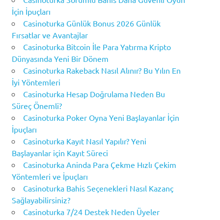
İçin İpuçları
Casinoturka Günlük Bonus 2026 Günlük
Fırsatlar ve Avantajlar
Casinoturka Bitcoin İle Para Yatırma Kripto
Dünyasında Yeni Bir Dönem
Casinoturka Rakeback Nasıl Alınır? Bu Yılın En
İyi Yöntemleri
Casinoturka Hesap Doğrulama Neden Bu
Süreç Önemli?
Casinoturka Poker Oyna Yeni Başlayanlar İçin
İpuçları
Casinoturka Kayıt Nasıl Yapılır? Yeni
Başlayanlar için Kayıt Süreci
Casinoturka Aninda Para Çekme Hızlı Çekim
Yöntemleri ve İpuçları
Casinoturka Bahis Seçenekleri Nasıl Kazanç
Sağlayabilirsiniz?
Casinoturka 7/24 Destek Neden Üyeler