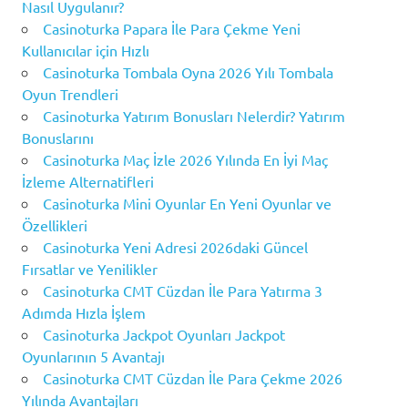
Nasıl Uygulanır?
Casinoturka Papara İle Para Çekme Yeni
Kullanıcılar için Hızlı
Casinoturka Tombala Oyna 2026 Yılı Tombala
Oyun Trendleri
Casinoturka Yatırım Bonusları Nelerdir? Yatırım
Bonuslarını
Casinoturka Maç İzle 2026 Yılında En İyi Maç
İzleme Alternatifleri
Casinoturka Mini Oyunlar En Yeni Oyunlar ve
Özellikleri
Casinoturka Yeni Adresi 2026daki Güncel
Fırsatlar ve Yenilikler
Casinoturka CMT Cüzdan İle Para Yatırma 3
Adımda Hızla İşlem
Casinoturka Jackpot Oyunları Jackpot
Oyunlarının 5 Avantajı
Casinoturka CMT Cüzdan İle Para Çekme 2026
Yılında Avantajları