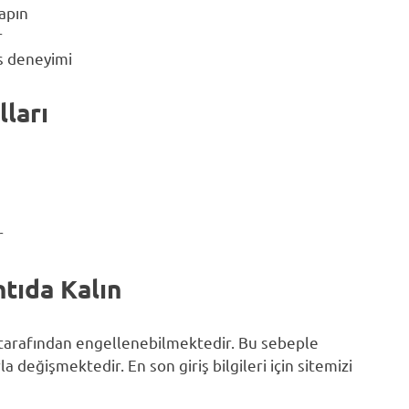
yapın
r
is deneyimi
lları
r
ntıda Kalın
tarafından engellenebilmektedir. Bu sebeple
la değişmektedir. En son giriş bilgileri için sitemizi