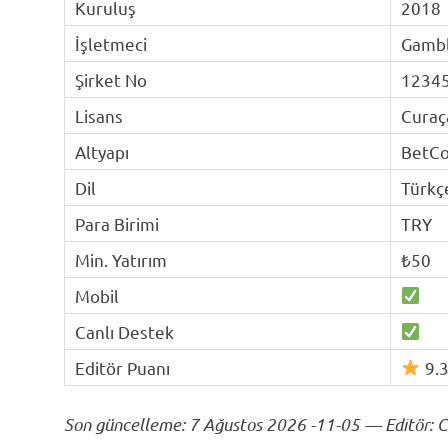
Kuruluş
2018
İşletmeci
Gambl
Şirket No
1234
Lisans
Curaç
Altyapı
BetCo
Dil
Türkç
Para Birimi
TRY
Min. Yatırım
₺50
Mobil
Canlı Destek
Editör Puanı
9.
Son güncelleme: 7 Ağustos 2026 -11-05 — Editör: C