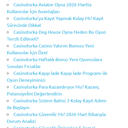
Casinoturka Aviator Oyna 2026 Martta
Kullanıcılar İçin Avantajları
Casinoturka’ya Kayıt Yapmak Kolay Mı? Kayıt
Sürecinde Dikkat
Casinoturka Dog House Oyna Neden Bu Oyun
Tercih Edilmeli?
Casinoturka Casino Yatırım Bonusu Yeni
Kullanıcılar İçin Özel
Casinoturka Haftalık Bonus Yeni Oyunculara
Sunulan Fırsatlar
Casinoturka Kayıp İade Kayıp İade Programı ile
Oyun Deneyiminizi
Casinoturka Para Kazandırıyor Mu? Kazanç
Potansiyelini Değerlendirin
Casinoturka Sistem Bahisi 3 Kolay Kayıt Adımı
ile Başlayın
Casinoturka Güvenilir Mı? 2026 Mart İtibarıyla
Durum Analizi
Casinoturka Güvenlik Önlemleri 5 Temel