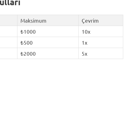
ulları
Maksimum
Çevrim
₺1000
10x
₺500
1x
₺2000
5x