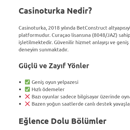
Casinoturka Nedir?
Casinoturka, 2018 yılında BetConstruct altyapısıy
platformudur. Curaçao lisansına (8048/JAZ) sahi
işletilmektedir. Güvenilir hizmet anlayışı ve geniş
deneyim sunmaktadır.
Güçlü ve Zayıf Yönler
Geniş oyun yelpazesi
Hızlı ödemeler
Bazı oyunlar sadece bilgisayar üzerinde oyn
Bazen yoğun saatlerde canlı destek yavaşlay
Eğlence Dolu Bölümler