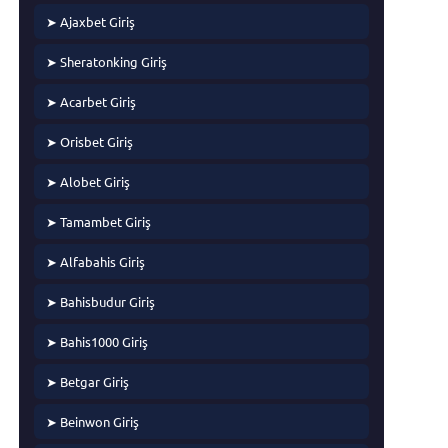
➤ Ajaxbet Giriş
➤ Sheratonking Giriş
➤ Acarbet Giriş
➤ Orisbet Giriş
➤ Alobet Giriş
➤ Tamambet Giriş
➤ Alfabahis Giriş
➤ Bahisbudur Giriş
➤ Bahis1000 Giriş
➤ Betgar Giriş
➤ Beinwon Giriş