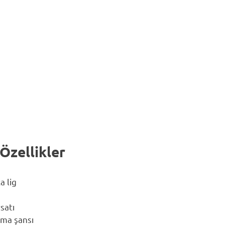
Özellikler
a lig
satı
nma şansı