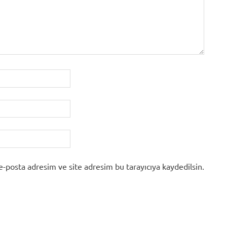
e-posta adresim ve site adresim bu tarayıcıya kaydedilsin.