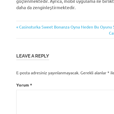
güçlenmektedir. Ayrıca, mobil uygulama ile birlikt
daha da zenginleştirmektedir.
Casinoturka
Previous
Yazı
Casinoturka Sweet Bonanza Oyna Neden Bu Oyunu S
Mobil
Post:
Ne
Ca
gezinmesi
Mobil
Po
Bahis
Online
Oyunlar
LEAVE A REPLY
E-posta adresiniz yayınlanmayacak.
Gerekli alanlar
*
il
Yorum
*