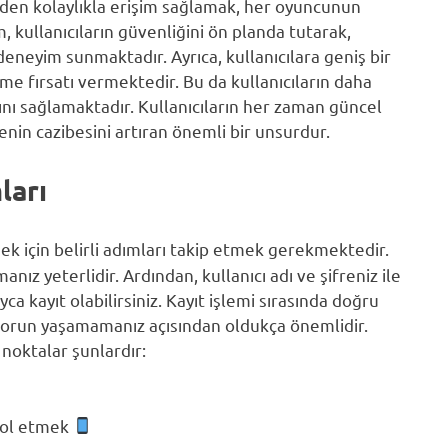
nden kolaylıkla erişim sağlamak, her oyuncunun
 kullanıcıların güvenliğini ön planda tutarak,
eneyim sunmaktadır. Ayrıca, kullanıcılara geniş bir
me fırsatı vermektedir. Bu da kullanıcıların daha
nı sağlamaktadır. Kullanıcıların her zaman güncel
tenin cazibesini artıran önemli bir unsurdur.
ları
ek için belirli adımları takip etmek gerekmektedir.
manız yeterlidir. Ardından, kullanıcı adı ve şifreniz ile
ca kayıt olabilirsiniz. Kayıt işlemi sırasında doğru
 sorun yaşamamanız açısından oldukça önemlidir.
noktalar şunlardır:
rol etmek