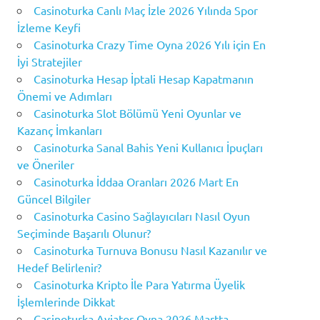
Casinoturka Canlı Maç İzle 2026 Yılında Spor
İzleme Keyfi
Casinoturka Crazy Time Oyna 2026 Yılı için En
İyi Stratejiler
Casinoturka Hesap İptali Hesap Kapatmanın
Önemi ve Adımları
Casinoturka Slot Bölümü Yeni Oyunlar ve
Kazanç İmkanları
Casinoturka Sanal Bahis Yeni Kullanıcı İpuçları
ve Öneriler
Casinoturka İddaa Oranları 2026 Mart En
Güncel Bilgiler
Casinoturka Casino Sağlayıcıları Nasıl Oyun
Seçiminde Başarılı Olunur?
Casinoturka Turnuva Bonusu Nasıl Kazanılır ve
Hedef Belirlenir?
Casinoturka Kripto İle Para Yatırma Üyelik
İşlemlerinde Dikkat
Casinoturka Aviator Oyna 2026 Martta