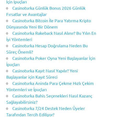
İçin İpuçları
Casinoturka Günlük Bonus 2026 Günlük
Fırsatlar ve Avantajlar
Casinoturka Bitcoin İle Para Yatırma Kripto
Dünyasında Yeni Bir Dönem
Casinoturka Rakeback Nasıl Alınır? Bu Yılın En
İyi Yöntemleri
Casinoturka Hesap Doğrulama Neden Bu
Süreç Önemli?
Casinoturka Poker Oyna Yeni Başlayanlar İçin
İpuçları
Casinoturka Kayıt Nasıl Yapılır? Yeni
Başlayanlar için Kayıt Süreci
Casinoturka Aninda Para Çekme Hızlı Çekim
Yöntemleri ve İpuçları
Casinoturka Bahis Seçenekleri Nasıl Kazanç
Sağlayabilirsiniz?
Casinoturka 7/24 Destek Neden Üyeler
Tarafından Tercih Ediliyor?