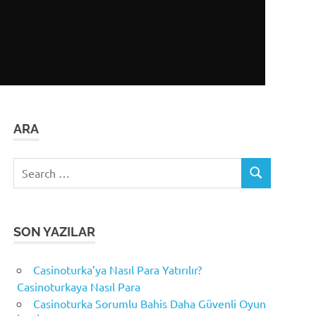
ARA
Search
SEARCH
for:
SON YAZILAR
Casinoturka’ya Nasıl Para Yatırılır?
Casinoturkaya Nasıl Para
Casinoturka Sorumlu Bahis Daha Güvenli Oyun