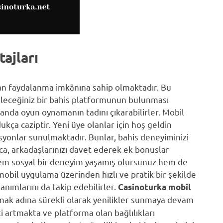
ajları
jdan faydalanma imkânına sahip olmaktadır. Bu
bileceğiniz bir bahis platformunun bulunması
manda oyun oynamanın tadını çıkarabilirler. Mobil
ça caziptir. Yeni üye olanlar için hoş geldin
syonlar sunulmaktadır. Bunlar, bahis deneyiminizi
rıca, arkadaşlarınızı davet ederek ek bonuslar
hem sosyal bir deneyim yaşamış olursunuz hem de
, mobil uygulama üzerinden hızlı ve pratik bir şekilde
anımlarını da takip edebilirler.
Casinoturka mobil
ılamak adına sürekli olarak yenilikler sunmaya devam
 artmakta ve platforma olan bağlılıkları