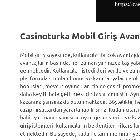
Casinoturka Mobil Giriş Avant
Mobil giriş sayesinde, kullanıcılar birçok avanta
avantajların başında, her zaman yanınızda taşıya
gelmektedir. Kullanıcılar, istedikleri yerde ve za
platformda sunulan bonus ve kampanyalar da olduk
bonusları, mevcut oyuncular için de çeşitli promo
daha keyifli hale getirmek için tasarlanmıştır. Ay
kazanma şansınız da bulunmaktadır. Böylelikle, 
cazip fırsatlardan yararlanabilirsiniz. Kullanıcılar
bahis yapmanın yanı sıra, oyun geçmişlerini ve kaz
işlemleri, kullanıcıların beklentilerini karş
giriş
etmektedir. Bu sayede, kullanıcıların memnuniyeti