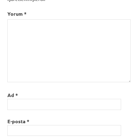
Yorum
*
Ad
*
E-posta
*