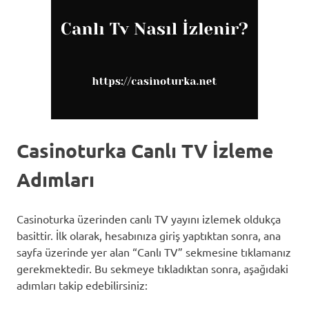
Casinoturka Canlı TV İzleme
Adımları
Casinoturka üzerinden canlı TV yayını izlemek oldukça
basittir. İlk olarak, hesabınıza giriş yaptıktan sonra, ana
sayfa üzerinde yer alan “Canlı TV” sekmesine tıklamanız
gerekmektedir. Bu sekmeye tıkladıktan sonra, aşağıdaki
adımları takip edebilirsiniz: