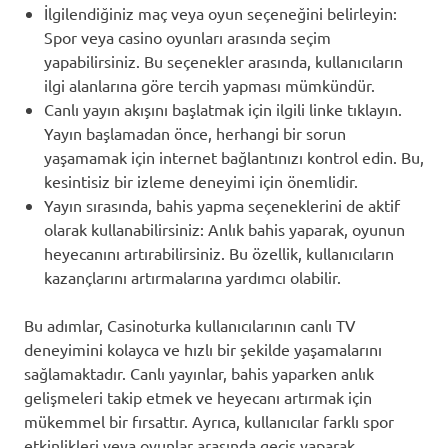
İlgilendiğiniz maç veya oyun seçeneğini belirleyin:
Spor veya casino oyunları arasında seçim
yapabilirsiniz. Bu seçenekler arasında, kullanıcıların
ilgi alanlarına göre tercih yapması mümkündür.
Canlı yayın akışını başlatmak için ilgili linke tıklayın.
Yayın başlamadan önce, herhangi bir sorun
yaşamamak için internet bağlantınızı kontrol edin. Bu,
kesintisiz bir izleme deneyimi için önemlidir.
Yayın sırasında, bahis yapma seçeneklerini de aktif
olarak kullanabilirsiniz: Anlık bahis yaparak, oyunun
heyecanını artırabilirsiniz. Bu özellik, kullanıcıların
kazançlarını artırmalarına yardımcı olabilir.
Bu adımlar, Casinoturka kullanıcılarının canlı TV
deneyimini kolayca ve hızlı bir şekilde yaşamalarını
sağlamaktadır. Canlı yayınlar, bahis yaparken anlık
gelişmeleri takip etmek ve heyecanı artırmak için
mükemmel bir fırsattır. Ayrıca, kullanıcılar farklı spor
etkinlikleri veya oyunlar arasında geçiş yaparak,