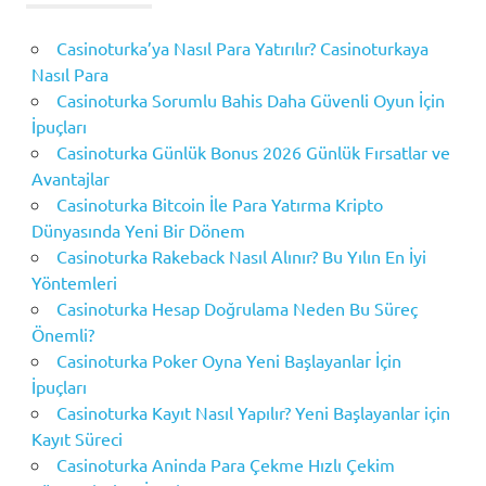
Casinoturka’ya Nasıl Para Yatırılır? Casinoturkaya
Nasıl Para
Casinoturka Sorumlu Bahis Daha Güvenli Oyun İçin
İpuçları
Casinoturka Günlük Bonus 2026 Günlük Fırsatlar ve
Avantajlar
Casinoturka Bitcoin İle Para Yatırma Kripto
Dünyasında Yeni Bir Dönem
Casinoturka Rakeback Nasıl Alınır? Bu Yılın En İyi
Yöntemleri
Casinoturka Hesap Doğrulama Neden Bu Süreç
Önemli?
Casinoturka Poker Oyna Yeni Başlayanlar İçin
İpuçları
Casinoturka Kayıt Nasıl Yapılır? Yeni Başlayanlar için
Kayıt Süreci
Casinoturka Aninda Para Çekme Hızlı Çekim