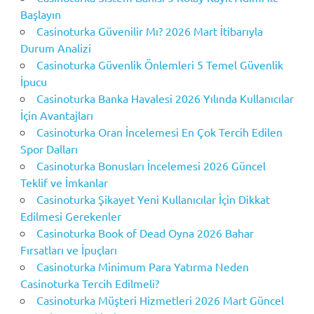
Başlayın
Casinoturka Güvenilir Mı? 2026 Mart İtibarıyla
Durum Analizi
Casinoturka Güvenlik Önlemleri 5 Temel Güvenlik
İpucu
Casinoturka Banka Havalesi 2026 Yılında Kullanıcılar
İçin Avantajları
Casinoturka Oran İncelemesi En Çok Tercih Edilen
Spor Dalları
Casinoturka Bonusları İncelemesi 2026 Güncel
Teklif ve İmkanlar
Casinoturka Şikayet Yeni Kullanıcılar İçin Dikkat
Edilmesi Gerekenler
Casinoturka Book of Dead Oyna 2026 Bahar
Fırsatları ve İpuçları
Casinoturka Minimum Para Yatırma Neden
Casinoturka Tercih Edilmeli?
Casinoturka Müşteri Hizmetleri 2026 Mart Güncel