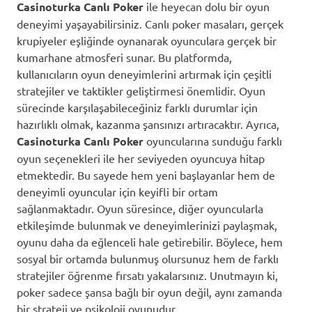
Casinoturka Canlı Poker
ile heyecan dolu bir oyun
deneyimi yaşayabilirsiniz. Canlı poker masaları, gerçek
krupiyeler eşliğinde oynanarak oyunculara gerçek bir
kumarhane atmosferi sunar. Bu platformda,
kullanıcıların oyun deneyimlerini artırmak için çeşitli
stratejiler ve taktikler geliştirmesi önemlidir. Oyun
sürecinde karşılaşabileceğiniz farklı durumlar için
hazırlıklı olmak, kazanma şansınızı artıracaktır. Ayrıca,
Casinoturka Canlı Poker
oyuncularına sunduğu farklı
oyun seçenekleri ile her seviyeden oyuncuya hitap
etmektedir. Bu sayede hem yeni başlayanlar hem de
deneyimli oyuncular için keyifli bir ortam
sağlanmaktadır. Oyun süresince, diğer oyuncularla
etkileşimde bulunmak ve deneyimlerinizi paylaşmak,
oyunu daha da eğlenceli hale getirebilir. Böylece, hem
sosyal bir ortamda bulunmuş olursunuz hem de farklı
stratejiler öğrenme fırsatı yakalarsınız. Unutmayın ki,
poker sadece şansa bağlı bir oyun değil, aynı zamanda
bir strateji ve psikoloji oyunudur.