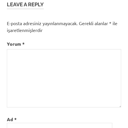
LEAVE A REPLY
E-posta adresiniz yayınlanmayacak.
Gerekli alanlar
*
ile
işaretlenmişlerdir
Yorum
*
Ad
*