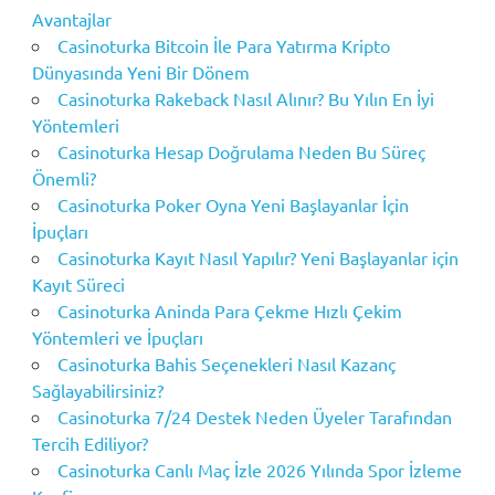
Avantajlar
Casinoturka Bitcoin İle Para Yatırma Kripto
Dünyasında Yeni Bir Dönem
Casinoturka Rakeback Nasıl Alınır? Bu Yılın En İyi
Yöntemleri
Casinoturka Hesap Doğrulama Neden Bu Süreç
Önemli?
Casinoturka Poker Oyna Yeni Başlayanlar İçin
İpuçları
Casinoturka Kayıt Nasıl Yapılır? Yeni Başlayanlar için
Kayıt Süreci
Casinoturka Aninda Para Çekme Hızlı Çekim
Yöntemleri ve İpuçları
Casinoturka Bahis Seçenekleri Nasıl Kazanç
Sağlayabilirsiniz?
Casinoturka 7/24 Destek Neden Üyeler Tarafından
Tercih Ediliyor?
Casinoturka Canlı Maç İzle 2026 Yılında Spor İzleme