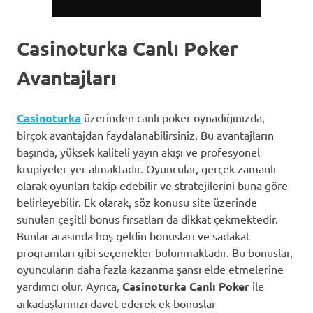
Casinoturka Canlı Poker
Avantajları
Casinoturka
üzerinden canlı poker oynadığınızda,
birçok avantajdan faydalanabilirsiniz. Bu avantajların
başında, yüksek kaliteli yayın akışı ve profesyonel
krupiyeler yer almaktadır. Oyuncular, gerçek zamanlı
olarak oyunları takip edebilir ve stratejilerini buna göre
belirleyebilir. Ek olarak, söz konusu site üzerinde
sunulan çeşitli bonus fırsatları da dikkat çekmektedir.
Bunlar arasında hoş geldin bonusları ve sadakat
programları gibi seçenekler bulunmaktadır. Bu bonuslar,
oyuncuların daha fazla kazanma şansı elde etmelerine
yardımcı olur. Ayrıca,
Casinoturka Canlı Poker
ile
arkadaşlarınızı davet ederek ek bonuslar