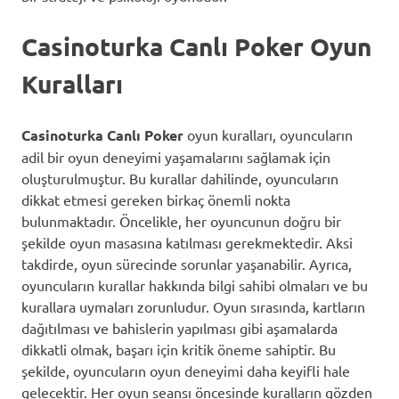
Casinoturka Canlı Poker Oyun
Kuralları
Casinoturka Canlı Poker
oyun kuralları, oyuncuların
adil bir oyun deneyimi yaşamalarını sağlamak için
oluşturulmuştur. Bu kurallar dahilinde, oyuncuların
dikkat etmesi gereken birkaç önemli nokta
bulunmaktadır. Öncelikle, her oyuncunun doğru bir
şekilde oyun masasına katılması gerekmektedir. Aksi
takdirde, oyun sürecinde sorunlar yaşanabilir. Ayrıca,
oyuncuların kurallar hakkında bilgi sahibi olmaları ve bu
kurallara uymaları zorunludur. Oyun sırasında, kartların
dağıtılması ve bahislerin yapılması gibi aşamalarda
dikkatli olmak, başarı için kritik öneme sahiptir. Bu
şekilde, oyuncuların oyun deneyimi daha keyifli hale
gelecektir. Her oyun seansı öncesinde kuralların gözden