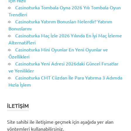
için Hızlı
Casinoturka Tombala Oyna 2026 Yılı Tombala Oyun
Trendleri
Casinoturka Yatırım Bonusları Nelerdir? Yatırım
Bonuslarını
Casinoturka Maç İzle 2026 Yılında En İyi Maç İzleme
Alternatifleri
Casinoturka Mini Oyunlar En Yeni Oyunlar ve
Özellikleri
Casinoturka Yeni Adresi 2026daki Güncel Fırsatlar
ve Yenilikler
Casinoturka CMT Cüzdan İle Para Yatırma 3 Adımda
Hızla İşlem
İLETIŞIM
Site sahibi ile iletişime geçmek için aşağıda yer alan
yöntemleri kullanabilirsiniz.