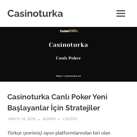
Skip
to
Casinoturka
MENU
content
Casinoturka Canlı Poker Yeni
Başlayanlar İçin Stratejiler
MAYIS 14, 2026
ADMIN
CASINO
Türkçe çevrimiçi oyun platformlarından biri olan