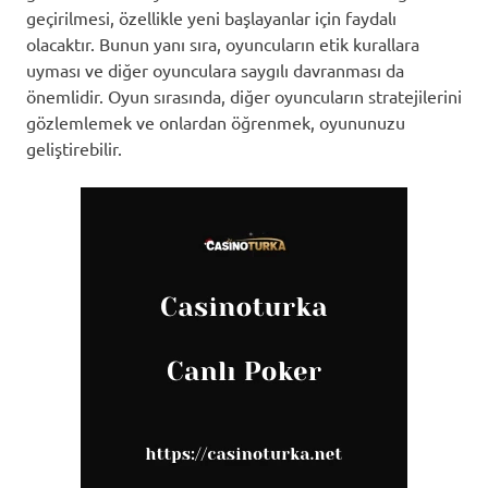
geçirilmesi, özellikle yeni başlayanlar için faydalı
olacaktır. Bunun yanı sıra, oyuncuların etik kurallara
uyması ve diğer oyunculara saygılı davranması da
önemlidir. Oyun sırasında, diğer oyuncuların stratejilerini
gözlemlemek ve onlardan öğrenmek, oyununuzu
geliştirebilir.