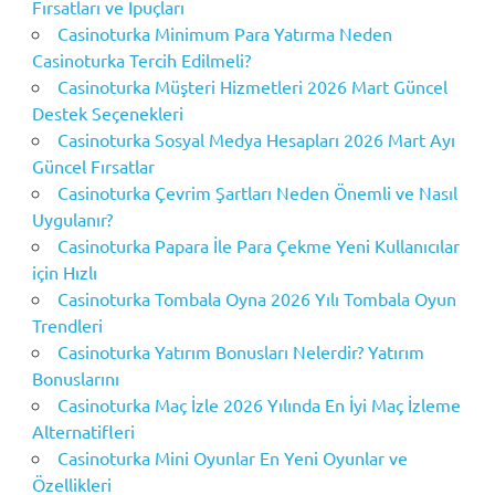
Fırsatları ve İpuçları
Casinoturka Minimum Para Yatırma Neden
Casinoturka Tercih Edilmeli?
Casinoturka Müşteri Hizmetleri 2026 Mart Güncel
Destek Seçenekleri
Casinoturka Sosyal Medya Hesapları 2026 Mart Ayı
Güncel Fırsatlar
Casinoturka Çevrim Şartları Neden Önemli ve Nasıl
Uygulanır?
Casinoturka Papara İle Para Çekme Yeni Kullanıcılar
için Hızlı
Casinoturka Tombala Oyna 2026 Yılı Tombala Oyun
Trendleri
Casinoturka Yatırım Bonusları Nelerdir? Yatırım
Bonuslarını
Casinoturka Maç İzle 2026 Yılında En İyi Maç İzleme
Alternatifleri
Casinoturka Mini Oyunlar En Yeni Oyunlar ve
Özellikleri