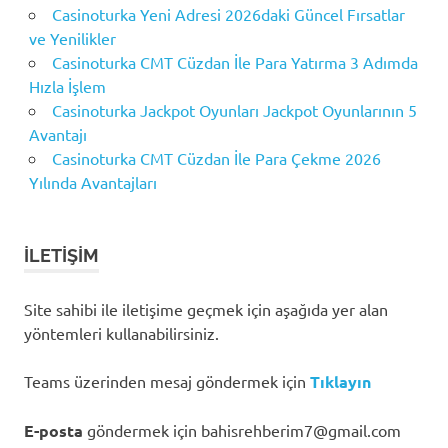
Casinoturka Yeni Adresi 2026daki Güncel Fırsatlar
ve Yenilikler
Casinoturka CMT Cüzdan İle Para Yatırma 3 Adımda
Hızla İşlem
Casinoturka Jackpot Oyunları Jackpot Oyunlarının 5
Avantajı
Casinoturka CMT Cüzdan İle Para Çekme 2026
Yılında Avantajları
İLETIŞIM
Site sahibi ile iletişime geçmek için aşağıda yer alan
yöntemleri kullanabilirsiniz.
Teams üzerinden mesaj göndermek için
Tıklayın
E-posta
göndermek için
bahisrehberim7@gmail.com