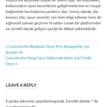
kullanıcıların oyun becerilerini geliştirmelerine ve sosyal
bağlantılar kurmalarına yardımcı olur. Sonuç olarak, söz
konusu site, oyun severler için hem bilgi edinme hem de
eğlenceli zaman geçirme fırsatları sunan bir platformdur
ve sürekli olarak gelişen içeriği ile dikkat çekmektedir.
çevrimiçi
Previous
Yazı
Casinoturka Blackjack Oyna Yeni Başlayanlar için
oyun
Post:
İpuçları ve
gezinmesi
eğlence
Next
Casinoturka Hangi Spor Dallarında Bahis Var? Farklı
platformu
Post:
Oyun
sosyal
medya
oyunları
LEAVE A REPLY
E-posta adresiniz yayınlanmayacak.
Gerekli alanlar
*
ile
işaretlenmişlerdir