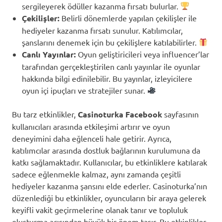
sergileyerek ödüller kazanma fırsatı bulurlar.
Çekilişler:
Belirli dönemlerde yapılan çekilişler ile
hediyeler kazanma fırsatı sunulur. Katılımcılar,
şanslarını denemek için bu çekilişlere katılabilirler.
Canlı Yayınlar:
Oyun geliştiricileri veya influencer’lar
tarafından gerçekleştirilen canlı yayınlar ile oyunlar
hakkında bilgi edinilebilir. Bu yayınlar, izleyicilere
oyun içi ipuçları ve stratejiler sunar.
Bu tarz etkinlikler,
Casinoturka Facebook
sayfasının
kullanıcıları arasında etkileşimi artırır ve oyun
deneyimini daha eğlenceli hale getirir. Ayrıca,
katılımcılar arasında dostluk bağlarının kurulumuna da
katkı sağlamaktadır. Kullanıcılar, bu etkinliklere katılarak
sadece eğlenmekle kalmaz, aynı zamanda çeşitli
hediyeler kazanma şansını elde ederler. Casinoturka’nın
düzenlediği bu etkinlikler, oyuncuların bir araya gelerek
keyifli vakit geçirmelerine olanak tanır ve topluluk
oluşturma açısından büyük bir önem taşır. Bu etkinlikler,