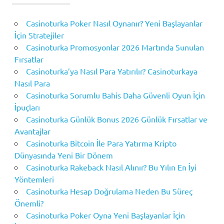
Casinoturka Poker Nasıl Oynanır? Yeni Başlayanlar
İçin Stratejiler
Casinoturka Promosyonlar 2026 Martında Sunulan
Fırsatlar
Casinoturka’ya Nasıl Para Yatırılır? Casinoturkaya
Nasıl Para
Casinoturka Sorumlu Bahis Daha Güvenli Oyun İçin
İpuçları
Casinoturka Günlük Bonus 2026 Günlük Fırsatlar ve
Avantajlar
Casinoturka Bitcoin İle Para Yatırma Kripto
Dünyasında Yeni Bir Dönem
Casinoturka Rakeback Nasıl Alınır? Bu Yılın En İyi
Yöntemleri
Casinoturka Hesap Doğrulama Neden Bu Süreç
Önemli?
Casinoturka Poker Oyna Yeni Başlayanlar İçin