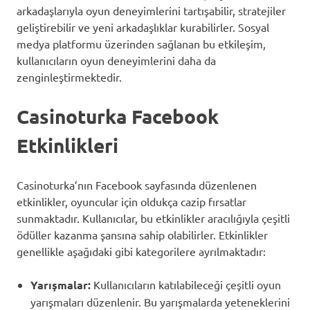
arkadaşlarıyla oyun deneyimlerini tartışabilir, stratejiler
geliştirebilir ve yeni arkadaşlıklar kurabilirler. Sosyal
medya platformu üzerinden sağlanan bu etkileşim,
kullanıcıların oyun deneyimlerini daha da
zenginleştirmektedir.
Casinoturka Facebook
Etkinlikleri
Casinoturka’nın Facebook sayfasında düzenlenen
etkinlikler, oyuncular için oldukça cazip fırsatlar
sunmaktadır. Kullanıcılar, bu etkinlikler aracılığıyla çeşitli
ödüller kazanma şansına sahip olabilirler. Etkinlikler
genellikle aşağıdaki gibi kategorilere ayrılmaktadır:
Yarışmalar:
Kullanıcıların katılabileceği çeşitli oyun
yarışmaları düzenlenir. Bu yarışmalarda yeteneklerini