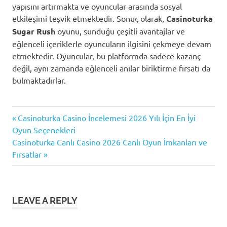
yapısını artırmakta ve oyuncular arasında sosyal
etkileşimi teşvik etmektedir. Sonuç olarak,
Casinoturka
Sugar Rush
oyunu, sunduğu çeşitli avantajlar ve
eğlenceli içeriklerle oyuncuların ilgisini çekmeye devam
etmektedir. Oyuncular, bu platformda sadece kazanç
değil, aynı zamanda eğlenceli anılar biriktirme fırsatı da
bulmaktadırlar.
Casinoturka
Previous
Yazı
Casinoturka Casino İncelemesi 2026 Yılı İçin En İyi
Oyun
Post:
Oyun Seçenekleri
gezinmesi
Çevrimiçi
Next
Casinoturka Canlı Casino 2026 Canlı Oyun İmkanları ve
Slot
Post:
Fırsatlar
Sugar
Rush
Eğlence
LEAVE A REPLY