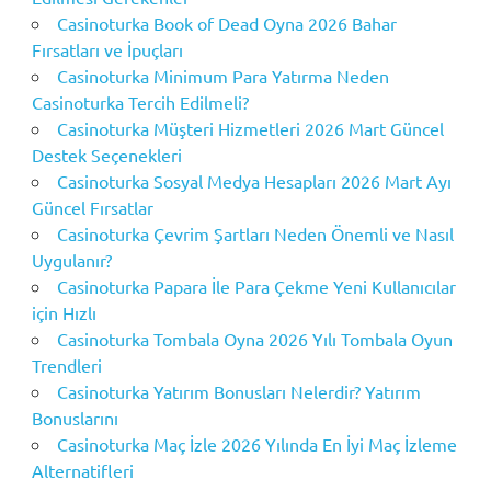
Casinoturka Book of Dead Oyna 2026 Bahar
Fırsatları ve İpuçları
Casinoturka Minimum Para Yatırma Neden
Casinoturka Tercih Edilmeli?
Casinoturka Müşteri Hizmetleri 2026 Mart Güncel
Destek Seçenekleri
Casinoturka Sosyal Medya Hesapları 2026 Mart Ayı
Güncel Fırsatlar
Casinoturka Çevrim Şartları Neden Önemli ve Nasıl
Uygulanır?
Casinoturka Papara İle Para Çekme Yeni Kullanıcılar
için Hızlı
Casinoturka Tombala Oyna 2026 Yılı Tombala Oyun
Trendleri
Casinoturka Yatırım Bonusları Nelerdir? Yatırım
Bonuslarını
Casinoturka Maç İzle 2026 Yılında En İyi Maç İzleme
Alternatifleri