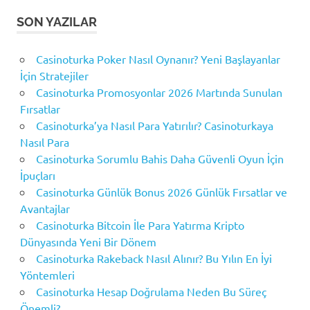
SON YAZILAR
Casinoturka Poker Nasıl Oynanır? Yeni Başlayanlar
İçin Stratejiler
Casinoturka Promosyonlar 2026 Martında Sunulan
Fırsatlar
Casinoturka’ya Nasıl Para Yatırılır? Casinoturkaya
Nasıl Para
Casinoturka Sorumlu Bahis Daha Güvenli Oyun İçin
İpuçları
Casinoturka Günlük Bonus 2026 Günlük Fırsatlar ve
Avantajlar
Casinoturka Bitcoin İle Para Yatırma Kripto
Dünyasında Yeni Bir Dönem
Casinoturka Rakeback Nasıl Alınır? Bu Yılın En İyi
Yöntemleri
Casinoturka Hesap Doğrulama Neden Bu Süreç
Önemli?