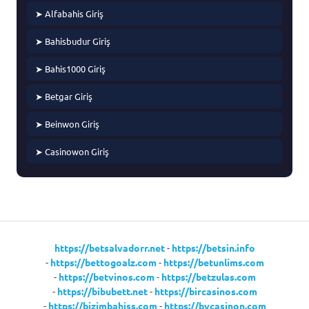
➤ Alfabahis Giriş
➤ Bahisbudur Giriş
➤ Bahis1000 Giriş
➤ Betgar Giriş
➤ Beinwon Giriş
➤ Casinowon Giriş
https://betsalvadorr.net
-
https://betsin.info
-
https://bettogoalz.com
-
https://betunlims.com
-
https://betvinos.com
-
https://betzulas.com
-
https://bibubett.net
-
https://bircasinos.com
-
https://bizimbahiss.com
-
https://bycasinon.com