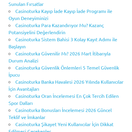
Sunulan Fırsatlar
Casinoturka Kayıp İade Kayıp İade Programı ile
Oyun Deneyiminizi
Casinoturka Para Kazandırıyor Mu? Kazanç
Potansiyelini Değerlendirin
Casinoturka Sistem Bahisi 3 Kolay Kayıt Adımı ile
Başlayın
Casinoturka Güvenilir Mı? 2026 Mart İtibarıyla
Durum Analizi
Casinoturka Güvenlik Önlemleri 5 Temel Güvenlik
İpucu
Casinoturka Banka Havalesi 2026 Yılında Kullanıcılar
İçin Avantajları
Casinoturka Oran İncelemesi En Çok Tercih Edilen
Spor Dalları
Casinoturka Bonusları İncelemesi 2026 Güncel
Teklif ve İmkanlar
Casinoturka Şikayet Yeni Kullanıcılar İçin Dikkat
Edilmesi Gerekenler