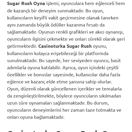
Sugar Rush Oyna
işlemi, oyunculara hem eğlenceli hem
de kazançlı bir deneyim sunmaktadır. Bu oyun,
kullanıcıların keyifli vakit geçirmesine olanak tanırken
aynı zamanda büyük ödüller kazanma fırsatı da
sağlamaktadır. Oyunun renkli grafikleri ve akıcı oynanışı,
oyuncuların ilgisini çekmekte ve onları sürekli olarak geri
getirmektedir.
Casinoturka Sugar Rush
oyunu,
kullanıcıların kolayca erişebileceği bir platformda
sunulmaktadır. Bu sayede, her seviyeden oyuncu, basit
adımlarla oyuna katılabilir. Ayrıca, oyun içindeki çeşitli
özellikler ve bonuslar sayesinde, kullanıcılar daha fazla
eğlence ve kazanç elde etme şansına sahip olurlar.
Oyun, düzenli olarak güncellenen içerikler ve temalarla
da zenginleştirilmekte, böylece oyuncuların sıkılmadan
uzun süre oynamaları sağlanmaktadır. Bu durum,
oyuncuların deneyimlerini her zaman taze tutmakta ve
onları oyuna bağlamaktadır.