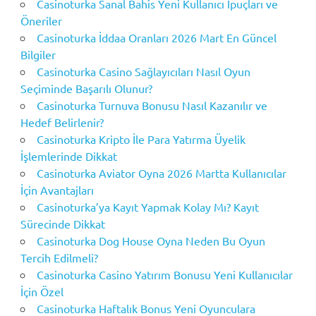
Casinoturka Sanal Bahis Yeni Kullanıcı İpuçları ve
Öneriler
Casinoturka İddaa Oranları 2026 Mart En Güncel
Bilgiler
Casinoturka Casino Sağlayıcıları Nasıl Oyun
Seçiminde Başarılı Olunur?
Casinoturka Turnuva Bonusu Nasıl Kazanılır ve
Hedef Belirlenir?
Casinoturka Kripto İle Para Yatırma Üyelik
İşlemlerinde Dikkat
Casinoturka Aviator Oyna 2026 Martta Kullanıcılar
İçin Avantajları
Casinoturka’ya Kayıt Yapmak Kolay Mı? Kayıt
Sürecinde Dikkat
Casinoturka Dog House Oyna Neden Bu Oyun
Tercih Edilmeli?
Casinoturka Casino Yatırım Bonusu Yeni Kullanıcılar
İçin Özel
Casinoturka Haftalık Bonus Yeni Oyunculara