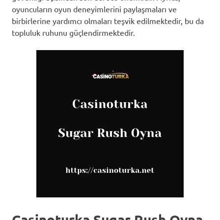
oyuncuların oyun deneyimlerini paylaşmaları ve
birbirlerine yardımcı olmaları teşvik edilmektedir, bu da
topluluk ruhunu güçlendirmektedir.
Casinoturka Sugar Rush Oyna