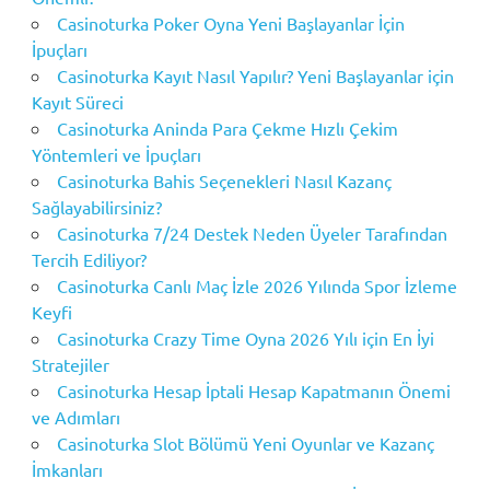
Casinoturka Poker Oyna Yeni Başlayanlar İçin
İpuçları
Casinoturka Kayıt Nasıl Yapılır? Yeni Başlayanlar için
Kayıt Süreci
Casinoturka Aninda Para Çekme Hızlı Çekim
Yöntemleri ve İpuçları
Casinoturka Bahis Seçenekleri Nasıl Kazanç
Sağlayabilirsiniz?
Casinoturka 7/24 Destek Neden Üyeler Tarafından
Tercih Ediliyor?
Casinoturka Canlı Maç İzle 2026 Yılında Spor İzleme
Keyfi
Casinoturka Crazy Time Oyna 2026 Yılı için En İyi
Stratejiler
Casinoturka Hesap İptali Hesap Kapatmanın Önemi
ve Adımları
Casinoturka Slot Bölümü Yeni Oyunlar ve Kazanç
İmkanları