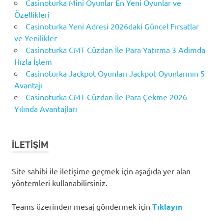
Casinoturka Mini Oyunlar En Yeni Oyunlar ve
Özellikleri
Casinoturka Yeni Adresi 2026daki Güncel Fırsatlar
ve Yenilikler
Casinoturka CMT Cüzdan İle Para Yatırma 3 Adımda
Hızla İşlem
Casinoturka Jackpot Oyunları Jackpot Oyunlarının 5
Avantajı
Casinoturka CMT Cüzdan İle Para Çekme 2026
Yılında Avantajları
İLETIŞIM
Site sahibi ile iletişime geçmek için aşağıda yer alan
yöntemleri kullanabilirsiniz.
Teams üzerinden mesaj göndermek için
Tıklayın