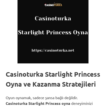
Casinoturka Starlight Princess
Oyna ve Kazanma Stratejileri
Oyun oynamak, sadece şansa bağlı değildir.
Casinoturka Starlight Princess oyna
deneyiminizi