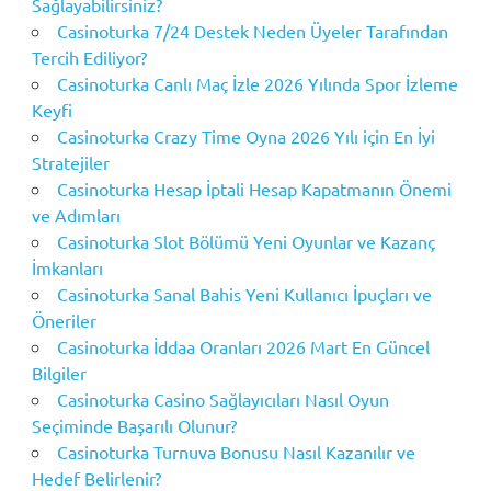
Sağlayabilirsiniz?
Casinoturka 7/24 Destek Neden Üyeler Tarafından
Tercih Ediliyor?
Casinoturka Canlı Maç İzle 2026 Yılında Spor İzleme
Keyfi
Casinoturka Crazy Time Oyna 2026 Yılı için En İyi
Stratejiler
Casinoturka Hesap İptali Hesap Kapatmanın Önemi
ve Adımları
Casinoturka Slot Bölümü Yeni Oyunlar ve Kazanç
İmkanları
Casinoturka Sanal Bahis Yeni Kullanıcı İpuçları ve
Öneriler
Casinoturka İddaa Oranları 2026 Mart En Güncel
Bilgiler
Casinoturka Casino Sağlayıcıları Nasıl Oyun
Seçiminde Başarılı Olunur?
Casinoturka Turnuva Bonusu Nasıl Kazanılır ve
Hedef Belirlenir?