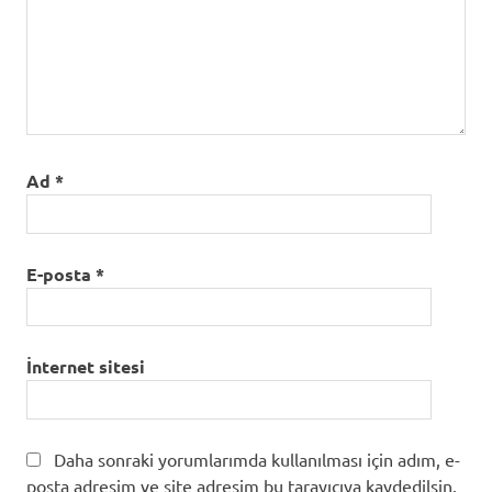
Ad
*
E-posta
*
İnternet sitesi
Daha sonraki yorumlarımda kullanılması için adım, e-
posta adresim ve site adresim bu tarayıcıya kaydedilsin.