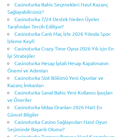
Casinoturka Bahis Seçenekleri Nasıl Kazanç
Sağlayabilirsiniz?
Casinoturka 7/24 Destek Neden Üyeler
Tarafından Tercih Ediliyor?
Casinoturka Canlı Maç İzle 2026 Yılında Spor
İzleme Keyfi
Casinoturka Crazy Time Oyna 2026 Yılı için En
İyi Stratejiler
Casinoturka Hesap İptali Hesap Kapatmanın
Önemi ve Adımları
Casinoturka Slot Bölümü Yeni Oyunlar ve
Kazanç İmkanları
Casinoturka Sanal Bahis Yeni Kullanıcı İpuçları
ve Öneriler
Casinoturka İddaa Oranları 2026 Mart En
Güncel Bilgiler
Casinoturka Casino Sağlayıcıları Nasıl Oyun
Seçiminde Başarılı Olunur?
Casinoturka Turnuva Bonusu Nasıl Kazanılır ve