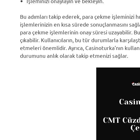
İşleminizi onaylayın ve bekleyin.
Bu adımları takip ederek, para çekme işleminizi hı
işlemlerinizin en kısa sürede sonuçlanmasını sağl
para çekme işlemlerinin onay süresi uzayabilir. B
çıkabilir. Kullanıcıların, bu tür durumlarla karşılaş
etmeleri önemlidir. Ayrıca, Casinoturka’nın kullan
durumunu anlık olarak takip etmenizi sağlar.