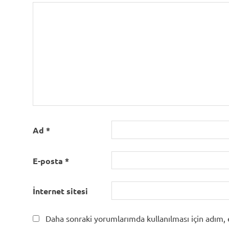
Ad
*
E-posta
*
İnternet sitesi
Daha sonraki yorumlarımda kullanılması için adım, 