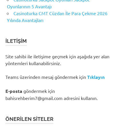
Oyunlarının 5 Avantajı
Casinoturka CMT Cüzdan İle Para Çekme 2026
Yılında Avantajları
İLETIŞIM
Site sahibi ile iletişime geçmek için aşağıda yer alan
yöntemleri kullanabilirsiniz.
Teams üzerinden mesaj göndermek için
Tıklayın
E-posta
göndermek için
bahisrehberim7@gmail.com
adresini kullanın.
ÖNERILEN SITELER