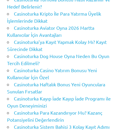
Hedef Belirlenir?
Casinoturka Kripto İle Para Yatırma Üyelik
İşlemlerinde Dikkat
Casinoturka Aviator Oyna 2026 Martta
Kullanıcılar İçin Avantajları
Casinoturka’ya Kayıt Yapmak Kolay Mı? Kayıt
Sürecinde Dikkat
Casinoturka Dog House Oyna Neden Bu Oyun
Tercih Edilmeli?
Casinoturka Casino Yatırım Bonusu Yeni
Kullanıcılar İçin Özel
Casinoturka Haftalık Bonus Yeni Oyunculara
Sunulan Fırsatlar
Casinoturka Kayıp İade Kayıp İade Programı ile
Oyun Deneyiminizi
Casinoturka Para Kazandırıyor Mu? Kazanç
Potansiyelini Değerlendirin
Casinoturka Sistem Bahisi 3 Kolay Kayıt Adımı