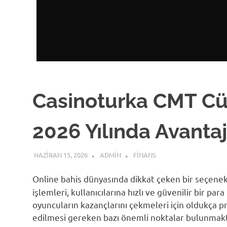
Casinoturka CMT Cü
2026 Yılında Avantaj
HAZIRAN 15, 2026
ADMIN
FINANS
Online bahis dünyasında dikkat çeken bir seçene
işlemleri, kullanıcılarına hızlı ve güvenilir bir pa
oyuncuların kazançlarını çekmeleri için oldukça p
edilmesi gereken bazı önemli noktalar bulunmakta