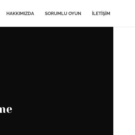
HAKKIMIZDA
SORUMLU OYUN
İLETIŞIM