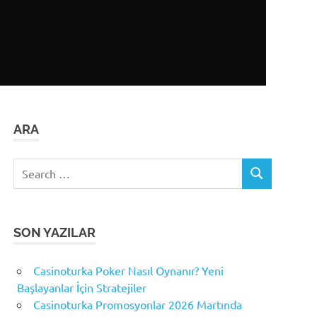
ARA
Search
SEARCH
for:
SON YAZILAR
Casinoturka Poker Nasıl Oynanır? Yeni
Başlayanlar İçin Stratejiler
Casinoturka Promosyonlar 2026 Martında