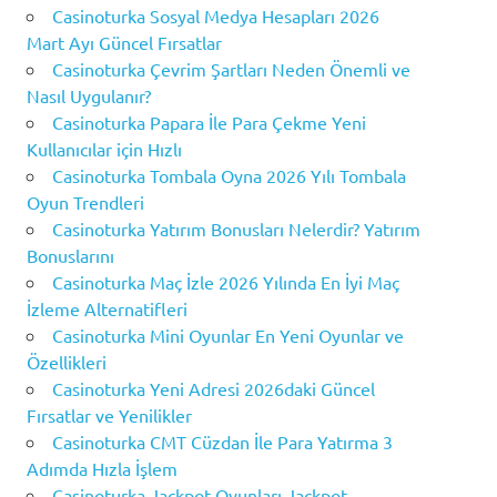
Casinoturka Sosyal Medya Hesapları 2026
Mart Ayı Güncel Fırsatlar
Casinoturka Çevrim Şartları Neden Önemli ve
Nasıl Uygulanır?
Casinoturka Papara İle Para Çekme Yeni
Kullanıcılar için Hızlı
Casinoturka Tombala Oyna 2026 Yılı Tombala
Oyun Trendleri
Casinoturka Yatırım Bonusları Nelerdir? Yatırım
Bonuslarını
Casinoturka Maç İzle 2026 Yılında En İyi Maç
İzleme Alternatifleri
Casinoturka Mini Oyunlar En Yeni Oyunlar ve
Özellikleri
Casinoturka Yeni Adresi 2026daki Güncel
Fırsatlar ve Yenilikler
Casinoturka CMT Cüzdan İle Para Yatırma 3
Adımda Hızla İşlem
Casinoturka Jackpot Oyunları Jackpot