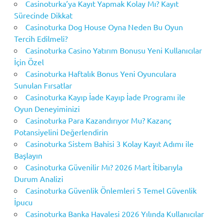
Casinoturka’ya Kayıt Yapmak Kolay Mı? Kayıt
Sürecinde Dikkat
Casinoturka Dog House Oyna Neden Bu Oyun
Tercih Edilmeli?
Casinoturka Casino Yatırım Bonusu Yeni Kullanıcılar
İçin Özel
Casinoturka Haftalık Bonus Yeni Oyunculara
Sunulan Fırsatlar
Casinoturka Kayıp İade Kayıp İade Programı ile
Oyun Deneyiminizi
Casinoturka Para Kazandırıyor Mu? Kazanç
Potansiyelini Değerlendirin
Casinoturka Sistem Bahisi 3 Kolay Kayıt Adımı ile
Başlayın
Casinoturka Güvenilir Mı? 2026 Mart İtibarıyla
Durum Analizi
Casinoturka Güvenlik Önlemleri 5 Temel Güvenlik
İpucu
Casinoturka Banka Havalesi 2026 Yılında Kullanıcılar