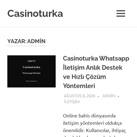
Skip
to
Casinoturka
MENU
content
YAZAR:
ADMIN
Casinoturka Whatsapp
İletişim Anlık Destek
ve Hızlı Çözüm
Yöntemleri
AĞUSTOS 8, 2026
ADMIN
İLETIŞIM
Online bahis dünyasında
iletişim yöntemleri oldukça
önemlidir. Kullanıcılar, ihtiyaç