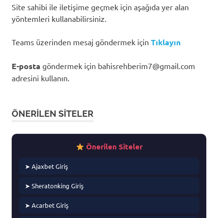
Site sahibi ile iletişime geçmek için aşağıda yer alan
yöntemleri kullanabilirsiniz.
Teams üzerinden mesaj göndermek için
Tıklayın
E-posta
göndermek için
bahisrehberim7@gmail.com
adresini kullanın.
ÖNERILEN SITELER
Önerilen Siteler
➤ Ajaxbet Giriş
➤ Sheratonking Giriş
➤ Acarbet Giriş