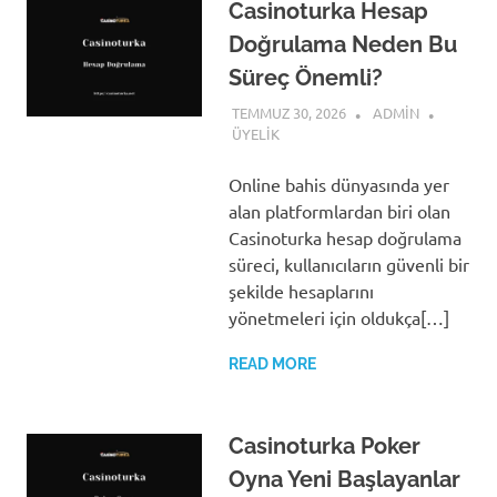
Casinoturka Hesap
Doğrulama Neden Bu
Süreç Önemli?
TEMMUZ 30, 2026
ADMIN
ÜYELIK
Online bahis dünyasında yer
alan platformlardan biri olan
Casinoturka hesap doğrulama
süreci, kullanıcıların güvenli bir
şekilde hesaplarını
yönetmeleri için oldukça[…]
READ MORE
Casinoturka Poker
Oyna Yeni Başlayanlar