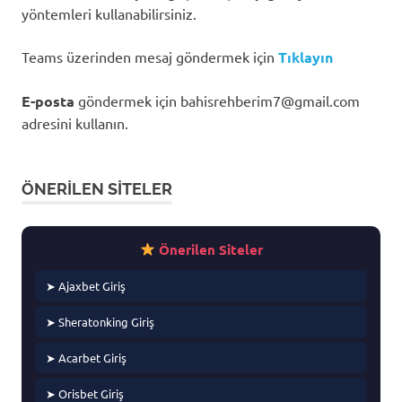
yöntemleri kullanabilirsiniz.
Teams üzerinden mesaj göndermek için
Tıklayın
E-posta
göndermek için
bahisrehberim7@gmail.com
adresini kullanın.
ÖNERILEN SITELER
Önerilen Siteler
➤ Ajaxbet Giriş
➤ Sheratonking Giriş
➤ Acarbet Giriş
➤ Orisbet Giriş