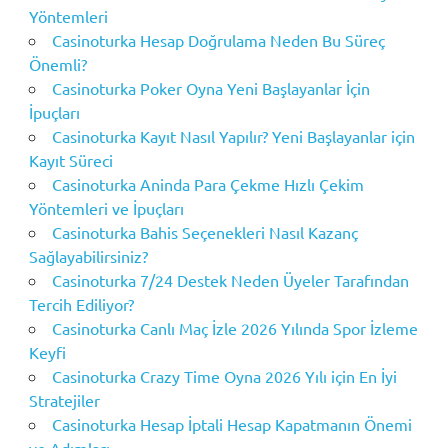
Yöntemleri
Casinoturka Hesap Doğrulama Neden Bu Süreç
Önemli?
Casinoturka Poker Oyna Yeni Başlayanlar İçin
İpuçları
Casinoturka Kayıt Nasıl Yapılır? Yeni Başlayanlar için
Kayıt Süreci
Casinoturka Aninda Para Çekme Hızlı Çekim
Yöntemleri ve İpuçları
Casinoturka Bahis Seçenekleri Nasıl Kazanç
Sağlayabilirsiniz?
Casinoturka 7/24 Destek Neden Üyeler Tarafından
Tercih Ediliyor?
Casinoturka Canlı Maç İzle 2026 Yılında Spor İzleme
Keyfi
Casinoturka Crazy Time Oyna 2026 Yılı için En İyi
Stratejiler
Casinoturka Hesap İptali Hesap Kapatmanın Önemi
ve Adımları