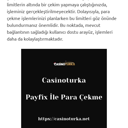
limitlerin altında bir çekim yapmaya çalıştığınızda,
işleminiz gerçekleştirilmeyecektir. Dolayısıyla, para
çekme işlemlerinizi planlarken bu limitleri göz önünde
bulundurmanız önemlidir. Bu noktada, mevcut
bağlantının sağladığı kullanıcı dostu arayüz, işlemleri
daha da kolaylaştırmaktadır.