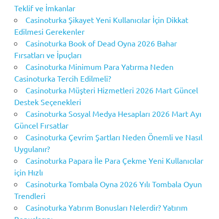
Teklif ve İmkanlar
Casinoturka Şikayet Yeni Kullanıcılar İçin Dikkat
Edilmesi Gerekenler
Casinoturka Book of Dead Oyna 2026 Bahar
Fırsatları ve İpuçları
Casinoturka Minimum Para Yatırma Neden
Casinoturka Tercih Edilmeli?
Casinoturka Müşteri Hizmetleri 2026 Mart Güncel
Destek Seçenekleri
Casinoturka Sosyal Medya Hesapları 2026 Mart Ayı
Güncel Fırsatlar
Casinoturka Çevrim Şartları Neden Önemli ve Nasıl
Uygulanır?
Casinoturka Papara İle Para Çekme Yeni Kullanıcılar
için Hızlı
Casinoturka Tombala Oyna 2026 Yılı Tombala Oyun
Trendleri
Casinoturka Yatırım Bonusları Nelerdir? Yatırım
Bonuslarını