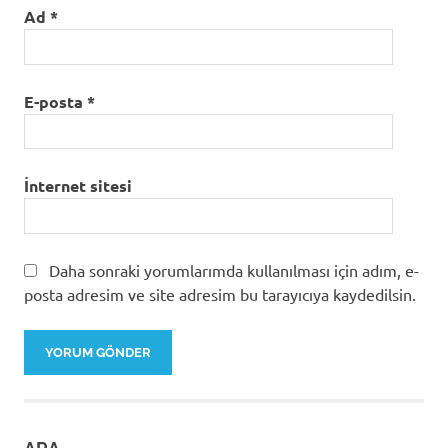
Ad
*
E-posta
*
İnternet sitesi
Daha sonraki yorumlarımda kullanılması için adım, e-
posta adresim ve site adresim bu tarayıcıya kaydedilsin.