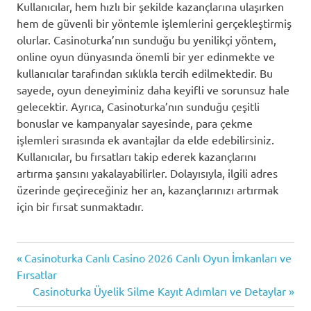
Kullanıcılar, hem hızlı bir şekilde kazançlarına ulaşırken
hem de güvenli bir yöntemle işlemlerini gerçekleştirmiş
olurlar. Casinoturka’nın sunduğu bu yenilikçi yöntem,
online oyun dünyasında önemli bir yer edinmekte ve
kullanıcılar tarafından sıklıkla tercih edilmektedir. Bu
sayede, oyun deneyiminiz daha keyifli ve sorunsuz hale
gelecektir. Ayrıca, Casinoturka’nın sunduğu çeşitli
bonuslar ve kampanyalar sayesinde, para çekme
işlemleri sırasında ek avantajlar da elde edebilirsiniz.
Kullanıcılar, bu fırsatları takip ederek kazançlarını
artırma şansını yakalayabilirler. Dolayısıyla, ilgili adres
üzerinde geçireceğiniz her an, kazançlarınızı artırmak
için bir fırsat sunmaktadır.
Casinoturka
Previous
Yazı
Casinoturka Canlı Casino 2026 Canlı Oyun İmkanları ve
para çekme
Post:
Fırsatlar
gezinmesi
Güvenilir
Next
Casinoturka Üyelik Silme Kayıt Adımları ve Detaylar
Oyun
Post: