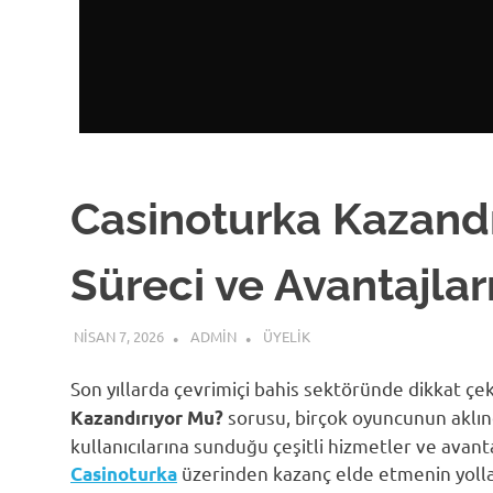
Casinoturka Kazandı
Süreci ve Avantajlar
NISAN 7, 2026
ADMIN
ÜYELIK
Son yıllarda çevrimiçi bahis sektöründe dikkat çe
sorusu, birçok oyuncunun aklınd
Kazandırıyor Mu?
kullanıcılarına sunduğu çeşitli hizmetler ve avanta
üzerinden kazanç elde etmenin yollar
Casinoturka