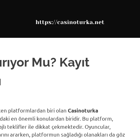
rıyor Mu? Kayıt
ı
ken platformlardan biri olan
Casinoturka
aki en önemli konulardan biridir. Bu platform,
jlı teklifler ile dikkat çekmektedir. Oyuncular,
ını ararken, platformun sağladığı olanakları da göz