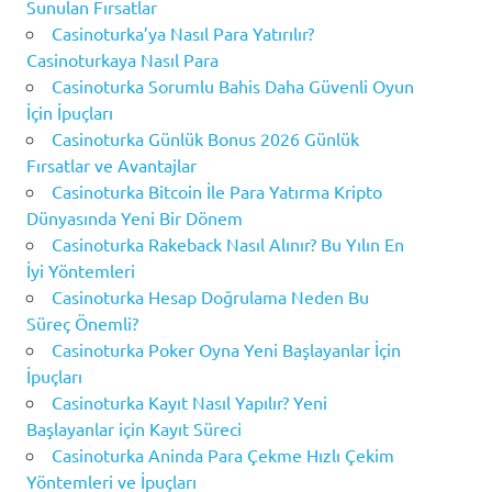
Sunulan Fırsatlar
Casinoturka’ya Nasıl Para Yatırılır?
Casinoturkaya Nasıl Para
Casinoturka Sorumlu Bahis Daha Güvenli Oyun
İçin İpuçları
Casinoturka Günlük Bonus 2026 Günlük
Fırsatlar ve Avantajlar
Casinoturka Bitcoin İle Para Yatırma Kripto
Dünyasında Yeni Bir Dönem
Casinoturka Rakeback Nasıl Alınır? Bu Yılın En
İyi Yöntemleri
Casinoturka Hesap Doğrulama Neden Bu
Süreç Önemli?
Casinoturka Poker Oyna Yeni Başlayanlar İçin
İpuçları
Casinoturka Kayıt Nasıl Yapılır? Yeni
Başlayanlar için Kayıt Süreci
Casinoturka Aninda Para Çekme Hızlı Çekim
Yöntemleri ve İpuçları