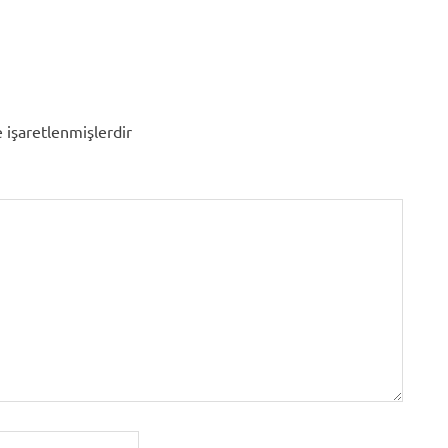
e işaretlenmişlerdir