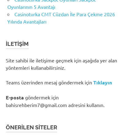
Oyunlarının 5 Avantajı
Casinoturka CMT Cüzdan İle Para Çekme 2026
Yılında Avantajları
İLETIŞIM
Site sahibi ile iletişime geçmek için aşağıda yer alan
yöntemleri kullanabilirsiniz.
Teams üzerinden mesaj göndermek için
Tıklayın
E-posta
göndermek için
bahisrehberim7@gmail.com
adresini kullanın.
ÖNERILEN SITELER