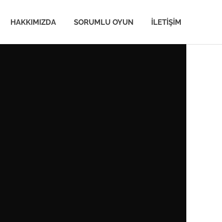
HAKKIMIZDA
SORUMLU OYUN
İLETIŞIM