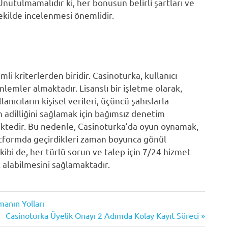
Unutulmamalıdır ki, her bonusun belirli şartları ve
şekilde incelenmesi önemlidir.
mli kriterlerden biridir. Casinoturka, kullanıcı
önlemler almaktadır. Lisanslı bir işletme olarak,
lanıcıların kişisel verileri, üçüncü şahıslarla
n adilliğini sağlamak için bağımsız denetim
ektedir. Bu nedenle, Casinoturka’da oyun oynamak,
latformda geçirdikleri zaman boyunca gönül
ekibi de, her türlü sorun ve talep için 7/24 hizmet
alabilmesini sağlamaktadır.
manın Yolları
Next
Casinoturka Üyelik Onayı 2 Adımda Kolay Kayıt Süreci
Post: