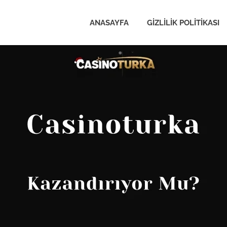
ANASAYFA
GIZLILIK POLITIKASI