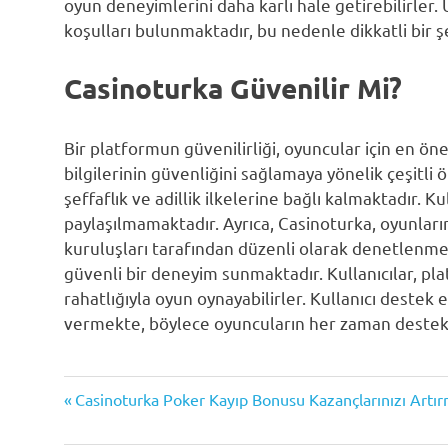
oyun deneyimlerini daha karlı hale getirebilirler. 
koşulları bulunmaktadır, bu nedenle dikkatli bir 
Casinoturka Güvenilir Mi?
Bir platformun güvenilirliği, oyuncular için en öne
bilgilerinin güvenliğini sağlamaya yönelik çeşitli 
şeffaflık ve adillik ilkelerine bağlı kalmaktadır. Kul
paylaşılmamaktadır. Ayrıca, Casinoturka, oyunları
kuruluşları tarafından düzenli olarak denetlenm
güvenli bir deneyim sunmaktadır. Kullanıcılar, p
rahatlığıyla oyun oynayabilirler. Kullanıcı destek 
vermekte, böylece oyuncuların her zaman destek 
Casinoturka
Previous
Yazı
Casinoturka Poker Kayıp Bonusu Kazançlarınızı Artır
Oyunları
Post:
Çevrimiçi