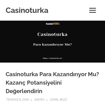
Skip
to
Casinoturka
MENU
content
Casinoturka Para Kazandırıyor Mu?
Kazanç Potansiyelini
Değerlendirin
TEMMUZ 8, 2026
ADMIN
GENEL BILGI