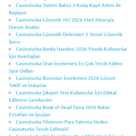
Casinoturka Sistem Bahisi 3 Kolay Kayıt Adımı ile
Başlayın
Casinoturka Güvenilir Mı? 2026 Mart İtibarıyla
Durum Analizi
Casinoturka Güvenlik Önlemleri 5 Temel Güvenlik
İpucu
Casinoturka Banka Havalesi 2026 Yılında Kullanıcılar
İçin Avantajları
Casinoturka Oran İncelemesi En Çok Tercih Edilen
Spor Dalları
Casinoturka Bonusları İncelemesi 2026 Güncel
Teklif ve İmkanlar
Casinoturka Şikayet Yeni Kullanıcılar İçin Dikkat
Edilmesi Gerekenler
Casinoturka Book of Dead Oyna 2026 Bahar
Fırsatları ve İpuçları
Casinoturka Minimum Para Yatırma Neden
Casinoturka Tercih Edilmeli?
Casinoturka Müşteri Hizmetleri 2026 Mart Güncel