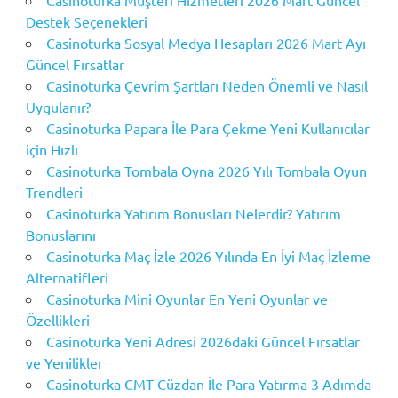
Destek Seçenekleri
Casinoturka Sosyal Medya Hesapları 2026 Mart Ayı
Güncel Fırsatlar
Casinoturka Çevrim Şartları Neden Önemli ve Nasıl
Uygulanır?
Casinoturka Papara İle Para Çekme Yeni Kullanıcılar
için Hızlı
Casinoturka Tombala Oyna 2026 Yılı Tombala Oyun
Trendleri
Casinoturka Yatırım Bonusları Nelerdir? Yatırım
Bonuslarını
Casinoturka Maç İzle 2026 Yılında En İyi Maç İzleme
Alternatifleri
Casinoturka Mini Oyunlar En Yeni Oyunlar ve
Özellikleri
Casinoturka Yeni Adresi 2026daki Güncel Fırsatlar
ve Yenilikler
Casinoturka CMT Cüzdan İle Para Yatırma 3 Adımda