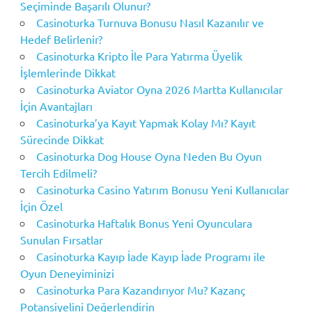
Seçiminde Başarılı Olunur?
Casinoturka Turnuva Bonusu Nasıl Kazanılır ve
Hedef Belirlenir?
Casinoturka Kripto İle Para Yatırma Üyelik
İşlemlerinde Dikkat
Casinoturka Aviator Oyna 2026 Martta Kullanıcılar
İçin Avantajları
Casinoturka’ya Kayıt Yapmak Kolay Mı? Kayıt
Sürecinde Dikkat
Casinoturka Dog House Oyna Neden Bu Oyun
Tercih Edilmeli?
Casinoturka Casino Yatırım Bonusu Yeni Kullanıcılar
İçin Özel
Casinoturka Haftalık Bonus Yeni Oyunculara
Sunulan Fırsatlar
Casinoturka Kayıp İade Kayıp İade Programı ile
Oyun Deneyiminizi
Casinoturka Para Kazandırıyor Mu? Kazanç
Potansiyelini Değerlendirin