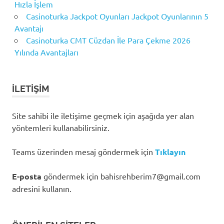
Hızla İşlem
Casinoturka Jackpot Oyunları Jackpot Oyunlarının 5
Avantajı
Casinoturka CMT Cüzdan İle Para Çekme 2026
Yılında Avantajları
İLETIŞIM
Site sahibi ile iletişime geçmek için aşağıda yer alan
yöntemleri kullanabilirsiniz.
Teams üzerinden mesaj göndermek için
Tıklayın
E-posta
göndermek için
bahisrehberim7@gmail.com
adresini kullanın.