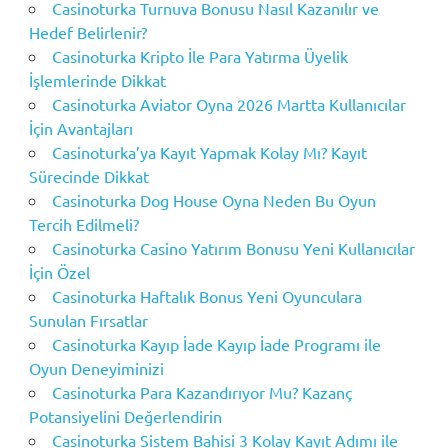
Casinoturka Turnuva Bonusu Nasıl Kazanılır ve
Hedef Belirlenir?
Casinoturka Kripto İle Para Yatırma Üyelik
İşlemlerinde Dikkat
Casinoturka Aviator Oyna 2026 Martta Kullanıcılar
İçin Avantajları
Casinoturka’ya Kayıt Yapmak Kolay Mı? Kayıt
Sürecinde Dikkat
Casinoturka Dog House Oyna Neden Bu Oyun
Tercih Edilmeli?
Casinoturka Casino Yatırım Bonusu Yeni Kullanıcılar
İçin Özel
Casinoturka Haftalık Bonus Yeni Oyunculara
Sunulan Fırsatlar
Casinoturka Kayıp İade Kayıp İade Programı ile
Oyun Deneyiminizi
Casinoturka Para Kazandırıyor Mu? Kazanç
Potansiyelini Değerlendirin
Casinoturka Sistem Bahisi 3 Kolay Kayıt Adımı ile