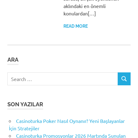
aklındaki en önemli
konulardan[…]
READ MORE
ARA
Search
SEARCH
for:
SON YAZILAR
Casinoturka Poker Nasıl Oynanır? Yeni Başlayanlar
İçin Stratejiler
Casinoturka Promosyonlar 2026 Martında Sunulan