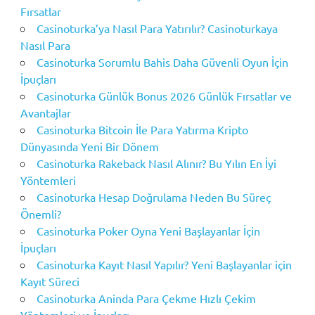
Fırsatlar
Casinoturka’ya Nasıl Para Yatırılır? Casinoturkaya
Nasıl Para
Casinoturka Sorumlu Bahis Daha Güvenli Oyun İçin
İpuçları
Casinoturka Günlük Bonus 2026 Günlük Fırsatlar ve
Avantajlar
Casinoturka Bitcoin İle Para Yatırma Kripto
Dünyasında Yeni Bir Dönem
Casinoturka Rakeback Nasıl Alınır? Bu Yılın En İyi
Yöntemleri
Casinoturka Hesap Doğrulama Neden Bu Süreç
Önemli?
Casinoturka Poker Oyna Yeni Başlayanlar İçin
İpuçları
Casinoturka Kayıt Nasıl Yapılır? Yeni Başlayanlar için
Kayıt Süreci
Casinoturka Aninda Para Çekme Hızlı Çekim