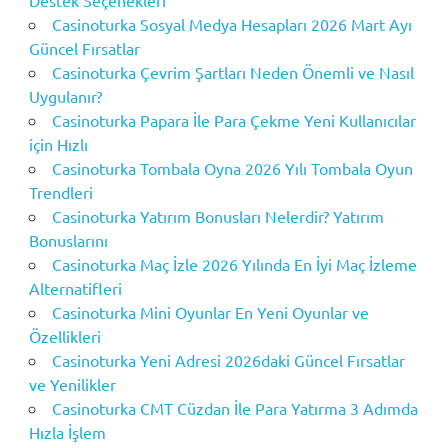
Destek Seçenekleri
Casinoturka Sosyal Medya Hesapları 2026 Mart Ayı
Güncel Fırsatlar
Casinoturka Çevrim Şartları Neden Önemli ve Nasıl
Uygulanır?
Casinoturka Papara İle Para Çekme Yeni Kullanıcılar
için Hızlı
Casinoturka Tombala Oyna 2026 Yılı Tombala Oyun
Trendleri
Casinoturka Yatırım Bonusları Nelerdir? Yatırım
Bonuslarını
Casinoturka Maç İzle 2026 Yılında En İyi Maç İzleme
Alternatifleri
Casinoturka Mini Oyunlar En Yeni Oyunlar ve
Özellikleri
Casinoturka Yeni Adresi 2026daki Güncel Fırsatlar
ve Yenilikler
Casinoturka CMT Cüzdan İle Para Yatırma 3 Adımda
Hızla İşlem