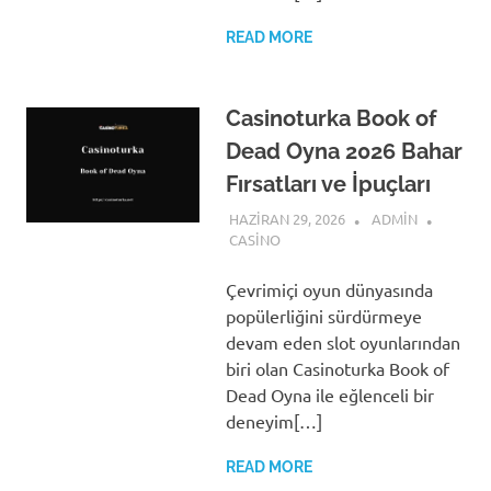
READ MORE
Casinoturka Book of
Dead Oyna 2026 Bahar
Fırsatları ve İpuçları
HAZIRAN 29, 2026
ADMIN
CASINO
Çevrimiçi oyun dünyasında
popülerliğini sürdürmeye
devam eden slot oyunlarından
biri olan Casinoturka Book of
Dead Oyna ile eğlenceli bir
deneyim[…]
READ MORE