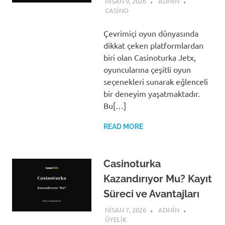
NISAN 9, 2026
ADMIN
CASINO
Çevrimiçi oyun dünyasında
dikkat çeken platformlardan
biri olan Casinoturka Jetx,
oyuncularına çeşitli oyun
seçenekleri sunarak eğlenceli
bir deneyim yaşatmaktadır.
Bu[…]
READ MORE
Casinoturka
Kazandırıyor Mu? Kayıt
Süreci ve Avantajları
NISAN 7, 2026
ADMIN
ÜYELIK