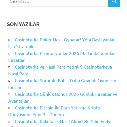
SEARCH
for:
SON YAZILAR
Casinoturka Poker Nasıl Oynanır? Yeni Başlayanlar
İçin Stratejiler
Casinoturka Promosyonlar 2026 Martında Sunulan
Fırsatlar
Casinoturka’ya Nasıl Para Yatırılır? Casinoturkaya
Nasıl Para
Casinoturka Sorumlu Bahis Daha Güvenli Oyun İçin
İpuçları
Casinoturka Günlük Bonus 2026 Günlük Fırsatlar ve
Avantajlar
Casinoturka Bitcoin İle Para Yatırma Kripto
Dünyasında Yeni Bir Dönem
Casinoturka Rakeback Nasıl Alınır? Bu Yılın En İyi