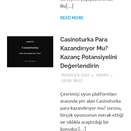
Bu[…]
READ MORE
Casinoturka Para
Kazandırıyor Mu?
Kazanç Potansiyelini
Değerlendirin
TEMMUZ 8, 2026
ADMIN
GENEL BILGI
Çevrimiçi oyun platformları
arasında yer alan Casinoturka
para kazandırıyor mu? sorusu,
birçok oyuncunun merak ettiği
ve sıklıkla araştırdığı bir
konudur.[…]