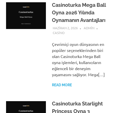
Casinoturka Mega Ball
Oyna 2026 Yılında
Oynamanın Avantajları
HAZIRAN 2, 2026
ADMIN
CASINO
Çevrimiçi oyun dünyasının en
popüler seçeneklerinden biri
olan Casinoturka Mega Ball
oyna işlemleri, kullanıcıların
eğlenceli bir deneyim
yaşamasını sağlıyor. Mega[…]
READ MORE
Casinoturka Starlight
Princess Oyna 3