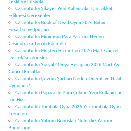
Teklif ve İmkanlar
Casinoturka Şikayet Yeni Kullanıcılar İçin Dikkat
Edilmesi Gerekenler
Casinoturka Book of Dead Oyna 2026 Bahar
Fırsatları ve İpuçları
Casinoturka Minimum Para Yatırma Neden
Casinoturka Tercih Edilmeli?
Casinoturka Müşteri Hizmetleri 2026 Mart Güncel
Destek Seçenekleri
Casinoturka Sosyal Medya Hesapları 2026 Mart Ayı
Güncel Fırsatlar
Casinoturka Çevrim Şartları Neden Önemli ve Nasıl
Uygulanır?
Casinoturka Papara İle Para Çekme Yeni Kullanıcılar
için Hızlı
Casinoturka Tombala Oyna 2026 Yılı Tombala Oyun
Trendleri
Casinoturka Yatırım Bonusları Nelerdir? Yatırım
Bonuslarını