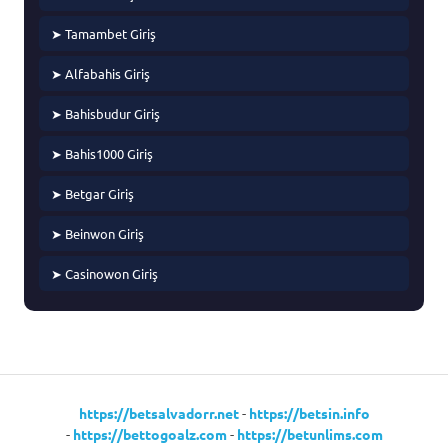
➤ Tamambet Giriş
➤ Alfabahis Giriş
➤ Bahisbudur Giriş
➤ Bahis1000 Giriş
➤ Betgar Giriş
➤ Beinwon Giriş
➤ Casinowon Giriş
https://betsalvadorr.net
-
https://betsin.info
-
https://bettogoalz.com
-
https://betunlims.com