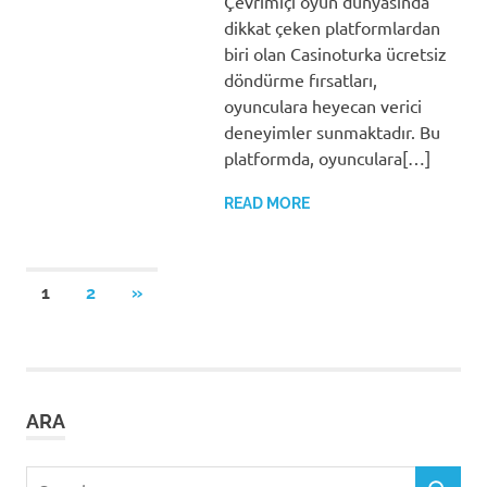
Çevrimiçi oyun dünyasında
dikkat çeken platformlardan
biri olan Casinoturka ücretsiz
döndürme fırsatları,
oyunculara heyecan verici
deneyimler sunmaktadır. Bu
platformda, oyunculara[…]
READ MORE
Yazı
NEXT
1
2
»
POSTS
sayfalaması
ARA
Search