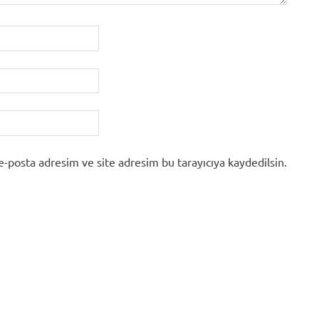
e-posta adresim ve site adresim bu tarayıcıya kaydedilsin.