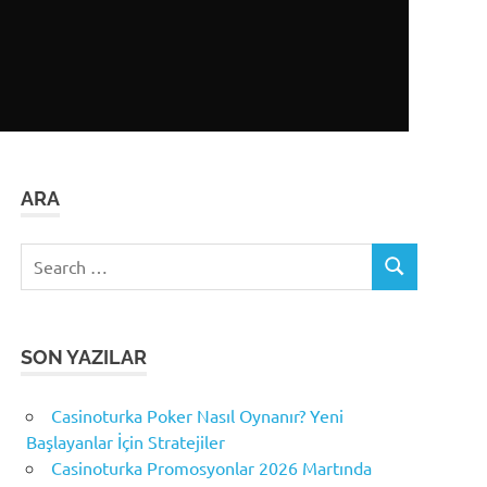
ARA
Search
SEARCH
for:
SON YAZILAR
Casinoturka Poker Nasıl Oynanır? Yeni
Başlayanlar İçin Stratejiler
Casinoturka Promosyonlar 2026 Martında