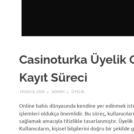
Casinoturka Üyelik 
Kayıt Süreci
NISAN 8, 2026
ADMIN
ÜYELIK
Online bahis dünyasında kendine yer edinmek iste
işlemleri oldukça önemlidir. Bu süreç, kullanıcıla
sağlamak amacıyla titizlikle tasarlanmıştır. Üyelik 
Kullanıcıların, kişisel bilgilerini doğru bir şekild