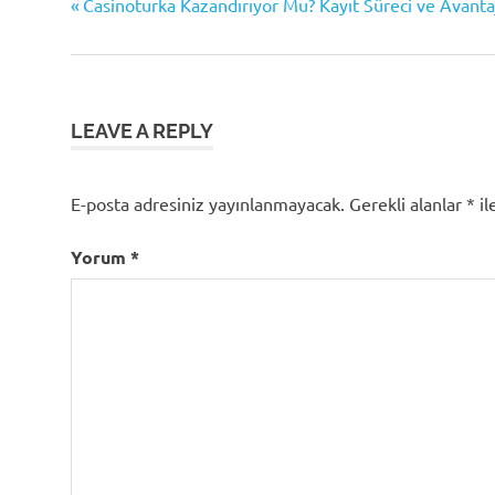
Previous
Yazı
Casinoturka Kazandırıyor Mu? Kayıt Süreci ve Avantaj
Güvenliği
Post:
gezinmesi
Casinoturka
Kayıt
Üyelik
Süreci
LEAVE A REPLY
E-posta adresiniz yayınlanmayacak.
Gerekli alanlar
*
il
Yorum
*