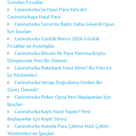
Sunulan Fırsatlar
Casinoturka’ya Nasıl Para Yatırılır?
Casinoturkaya Nasıl Para
Casinoturka Sorumlu Bahis Daha Güvenli Oyun
İçin İpuçları
Casinoturka Günlük Bonus 2026 Günlük
Fırsatlar ve Avantajlar
Casinoturka Bitcoin İle Para Yatırma Kripto
Dünyasında Yeni Bir Dönem
Casinoturka Rakeback Nasıl Alınır? Bu Yılın En
İyi Yöntemleri
Casinoturka Hesap Doğrulama Neden Bu
Süreç Önemli?
Casinoturka Poker Oyna Yeni Başlayanlar İçin
İpuçları
Casinoturka Kayıt Nasıl Yapılır? Yeni
Başlayanlar için Kayıt Süreci
Casinoturka Aninda Para Çekme Hızlı Çekim
Yöntemleri ve İpuçları