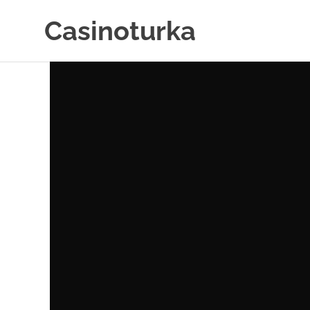
Skip
Casinoturka
to
content