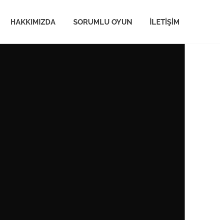
HAKKIMIZDA
SORUMLU OYUN
İLETIŞIM