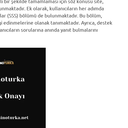
zlı bir şekilde tamamlaması için söz konusu site,
unmaktadır. Ek olarak, kullanıcıların her adımda
orular (SSS) bölümü de bulunmaktadır. Bu bölüm,
ilgi edinmelerine olanak tanımaktadır. Ayrıca, destek
llanıcıların sorularına anında yanıt bulmalarını