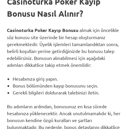
Casinoturka Poker Kayıp
Bonusu Nasıl Alınır?
Casinoturka Poker Kayıp Bonusu
almak için öncelikle
söz konusu site üzerinde bir hesap oluşturmanız
gerekmektedir. Üyelik işlemleri tamamlandıktan sonra,
belirli koşulları yerine getirdiğinizde bu bonusu talep
edebilirsiniz. Bonusun alınabilmesi için aşağıdaki
adımları dikkatlice takip etmek önemlidir:
Hesabınıza giriş yapın.
Bonus bölümünden kayıp bonusunu seçin.
Gerekli bilgileri doldurarak talebinizi iletin.
Bu adımların ardından, bonusunuz en kısa sürede
hesabınıza yüklenecektir. Ancak unutulmamalıdır ki, her
bonusun kendine özgü kuralları ve şartları
bulunmaktadır. Bu nedenle, bonus detaylarını dikkatlice