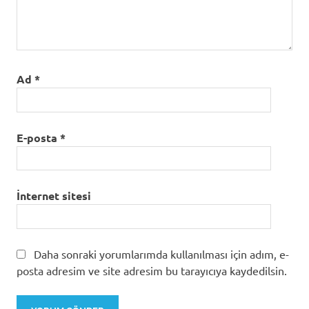
Ad
*
E-posta
*
İnternet sitesi
Daha sonraki yorumlarımda kullanılması için adım, e-
posta adresim ve site adresim bu tarayıcıya kaydedilsin.