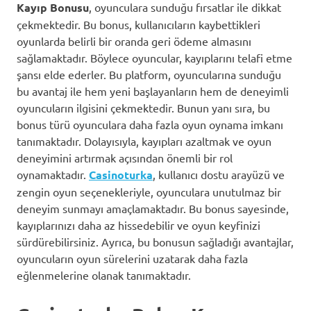
Kayıp Bonusu
, oyunculara sunduğu fırsatlar ile dikkat
çekmektedir. Bu bonus, kullanıcıların kaybettikleri
oyunlarda belirli bir oranda geri ödeme almasını
sağlamaktadır. Böylece oyuncular, kayıplarını telafi etme
şansı elde ederler. Bu platform, oyuncularına sunduğu
bu avantaj ile hem yeni başlayanların hem de deneyimli
oyuncuların ilgisini çekmektedir. Bunun yanı sıra, bu
bonus türü oyunculara daha fazla oyun oynama imkanı
tanımaktadır. Dolayısıyla, kayıpları azaltmak ve oyun
deneyimini artırmak açısından önemli bir rol
oynamaktadır.
Casinoturka
, kullanıcı dostu arayüzü ve
zengin oyun seçenekleriyle, oyunculara unutulmaz bir
deneyim sunmayı amaçlamaktadır. Bu bonus sayesinde,
kayıplarınızı daha az hissedebilir ve oyun keyfinizi
sürdürebilirsiniz. Ayrıca, bu bonusun sağladığı avantajlar,
oyuncuların oyun sürelerini uzatarak daha fazla
eğlenmelerine olanak tanımaktadır.