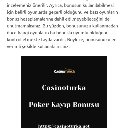
incelemeniz önerilir. Ayrıca, bonusun kullanılabilmesi
için belirli oyunlarda geçerli olduğunu ve bazı oyunların
bonus hesaplamalarına dahil edilmeyebileceğini de
unutmamalısınız. Bu yüzden, bonusunuzu kullanmadan
önce hangi oyunların bu bonusla uyumlu olduğunu
kontrol etmekte fayda vardır. Böylece, bonusunuzu en
verimli şekilde kullanabilirsiniz.