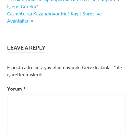
Yazı
Bonus
Post:
İşlemi Gerekli?
gezinmesi
çevrimiçi
Next
Casinoturka Kazandırıyor Mu? Kayıt Süreci ve
oyun
Post:
Avantajları
Poker
Kayıp
LEAVE A REPLY
E-posta adresiniz yayınlanmayacak.
Gerekli alanlar
*
ile
işaretlenmişlerdir
Yorum
*