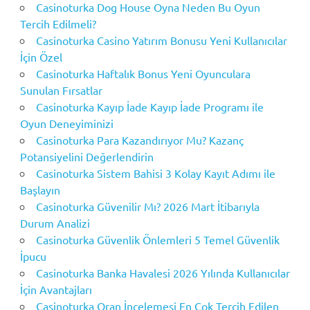
Casinoturka Dog House Oyna Neden Bu Oyun
Tercih Edilmeli?
Casinoturka Casino Yatırım Bonusu Yeni Kullanıcılar
İçin Özel
Casinoturka Haftalık Bonus Yeni Oyunculara
Sunulan Fırsatlar
Casinoturka Kayıp İade Kayıp İade Programı ile
Oyun Deneyiminizi
Casinoturka Para Kazandırıyor Mu? Kazanç
Potansiyelini Değerlendirin
Casinoturka Sistem Bahisi 3 Kolay Kayıt Adımı ile
Başlayın
Casinoturka Güvenilir Mı? 2026 Mart İtibarıyla
Durum Analizi
Casinoturka Güvenlik Önlemleri 5 Temel Güvenlik
İpucu
Casinoturka Banka Havalesi 2026 Yılında Kullanıcılar
İçin Avantajları
Casinoturka Oran İncelemesi En Çok Tercih Edilen