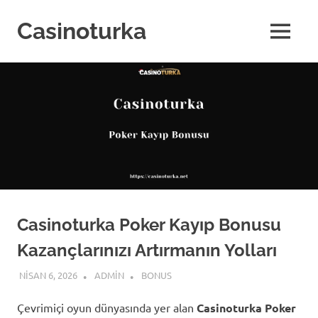
Skip
to
Casinoturka
MENU
content
Casinoturka Poker Kayıp Bonusu
Kazançlarınızı Artırmanın Yolları
NISAN 6, 2026
ADMIN
BONUS
Çevrimiçi oyun dünyasında yer alan
Casinoturka Poker