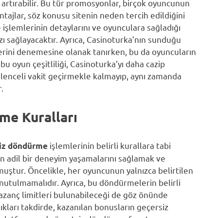
artırabilir. Bu tür promosyonlar, birçok oyuncunun
tajlar, söz konusu sitenin neden tercih edildiğini
şlemlerinin detaylarını ve oyunculara sağladığı
ızı sağlayacaktır. Ayrıca, Casinoturka’nın sunduğu
lerini denemesine olanak tanırken, bu da oyuncuların
bu oyun çeşitliliği, Casinoturka’yı daha cazip
ğlenceli vakit geçirmekle kalmayıp, aynı zamanda
.
me Kuralları
işlemlerinin belirli kurallara tabi
siz döndürme
n adil bir deneyim yaşamalarını sağlamak ve
muştur. Öncelikle, her oyuncunun yalnızca belirtilen
utulmamalıdır. Ayrıca, bu döndürmelerin belirli
 kazanç limitleri bulunabileceği de göz önünde
kları takdirde, kazanılan bonusların geçersiz