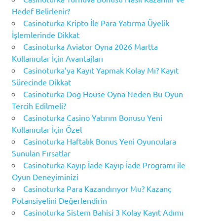
Hedef Belirlenir?
Casinoturka Kripto İle Para Yatırma Üyelik
İşlemlerinde Dikkat
Casinoturka Aviator Oyna 2026 Martta
Kullanıcılar İçin Avantajları
Casinoturka’ya Kayıt Yapmak Kolay Mı? Kayıt
Sürecinde Dikkat
Casinoturka Dog House Oyna Neden Bu Oyun
Tercih Edilmeli?
Casinoturka Casino Yatırım Bonusu Yeni
Kullanıcılar İçin Özel
Casinoturka Haftalık Bonus Yeni Oyunculara
Sunulan Fırsatlar
Casinoturka Kayıp İade Kayıp İade Programı ile
Oyun Deneyiminizi
Casinoturka Para Kazandırıyor Mu? Kazanç
Potansiyelini Değerlendirin
Casinoturka Sistem Bahisi 3 Kolay Kayıt Adımı