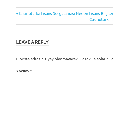
Casinoturka
Previous
Yazı
Casinoturka Lisans Sorgulaması Neden Lisans Bilgiler
Oyunları
Post:
Next
Casinoturka D
gezinmesi
Slot
Post:
Oyunları
Ücretsiz
Dönüşler
LEAVE A REPLY
E-posta adresiniz yayınlanmayacak.
Gerekli alanlar
*
il
Yorum
*