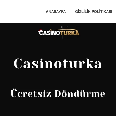
ANASAYFA
GIZLILIK POLITIKASI