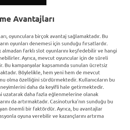
me Avantajları
arı, oyunculara birçok avantaj sağlamaktadır. Bu
arın oyunları denemesi için sunduğu fırsatlardır.
 almadan farklı slot oyunlarını keşfedebilir ve hangi
ilirler. Ayrıca, mevcut oyuncular için de süreli
ir. Bu kampanyalar kapsamında sunulan ücretsiz
aktadır. Böylelikle, hem yeni hem de mevcut
mu olma özelliğini sürdürmektedir. Kullanıcıların bu
neyimlerini daha da keyifli hale getirmektedir.
ni uzatarak daha fazla eğlenmelerine olanak
arını da artırmaktadır. Casinoturka’nın sunduğu bu
yan önemli bir faktördür. Ayrıca, bu avantajlar
asyonla oyuna verebilir ve kazançlarını artırma