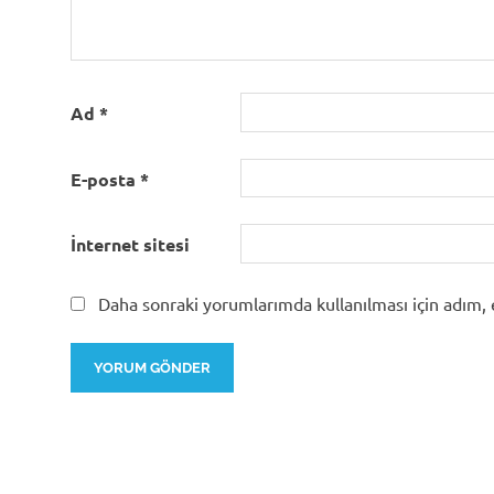
Ad
*
E-posta
*
İnternet sitesi
Daha sonraki yorumlarımda kullanılması için adım, 