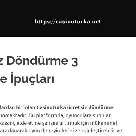
iz Döndürme 3
e İpuçları
ardan biri olan
Casinoturka ücretsiz döndürme
 sunmaktadır. Bu platformda, oyunculara sunulan
 kazanç elde etme şansını artırmak için mükemmel
n yararlanarak oyun deneyimlerini zenginleştirebilir ve