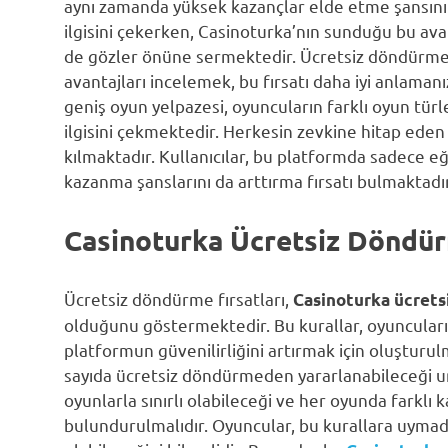
aynı zamanda yüksek kazançlar elde etme şansını 
ilgisini çekerken, Casinoturka’nın sunduğu bu avan
de gözler önüne sermektedir. Ücretsiz döndürme i
avantajları incelemek, bu fırsatı daha iyi anlaman
geniş oyun yelpazesi, oyuncuların farklı oyun tür
ilgisini çekmektedir. Herkesin zevkine hitap eden 
kılmaktadır. Kullanıcılar, bu platformda sadece e
kazanma şanslarını da arttırma fırsatı bulmaktadır
Casinoturka Ücretsiz Döndür
Ücretsiz döndürme fırsatları,
Casinoturka ücret
olduğunu göstermektedir. Bu kurallar, oyuncuları
platformun güvenilirliğini artırmak için oluşturul
sayıda ücretsiz döndürmeden yararlanabileceği un
oyunlarla sınırlı olabileceği ve her oyunda farklı
bulundurulmalıdır. Oyuncular, bu kurallara uymadı