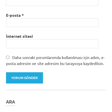
E-posta
*
İnternet sitesi
Daha sonraki yorumlarımda kullanılması için adım, e-
posta adresim ve site adresim bu tarayıcıya kaydedilsin.
ARA