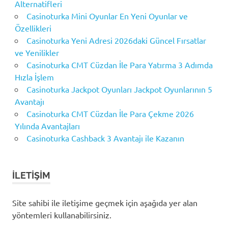
Alternatifleri
Casinoturka Mini Oyunlar En Yeni Oyunlar ve
Özellikleri
Casinoturka Yeni Adresi 2026daki Güncel Fırsatlar
ve Yenilikler
Casinoturka CMT Cüzdan İle Para Yatırma 3 Adımda
Hızla İşlem
Casinoturka Jackpot Oyunları Jackpot Oyunlarının 5
Avantajı
Casinoturka CMT Cüzdan İle Para Çekme 2026
Yılında Avantajları
Casinoturka Cashback 3 Avantajı ile Kazanın
İLETIŞIM
Site sahibi ile iletişime geçmek için aşağıda yer alan
yöntemleri kullanabilirsiniz.