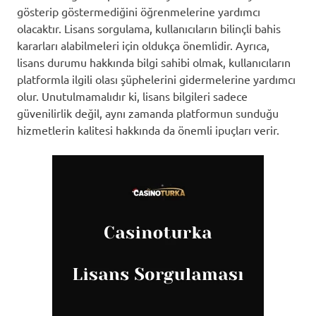
gösterip göstermediğini öğrenmelerine yardımcı
olacaktır. Lisans sorgulama, kullanıcıların bilinçli bahis
kararları alabilmeleri için oldukça önemlidir. Ayrıca,
lisans durumu hakkında bilgi sahibi olmak, kullanıcıların
platformla ilgili olası şüphelerini gidermelerine yardımcı
olur. Unutulmamalıdır ki, lisans bilgileri sadece
güvenilirlik değil, aynı zamanda platformun sunduğu
hizmetlerin kalitesi hakkında da önemli ipuçları verir.