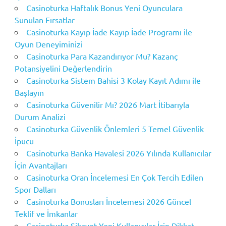
Casinoturka Haftalık Bonus Yeni Oyunculara
Sunulan Fırsatlar
Casinoturka Kayıp İade Kayıp İade Programı ile
Oyun Deneyiminizi
Casinoturka Para Kazandırıyor Mu? Kazanç
Potansiyelini Değerlendirin
Casinoturka Sistem Bahisi 3 Kolay Kayıt Adımı ile
Başlayın
Casinoturka Güvenilir Mı? 2026 Mart İtibarıyla
Durum Analizi
Casinoturka Güvenlik Önlemleri 5 Temel Güvenlik
İpucu
Casinoturka Banka Havalesi 2026 Yılında Kullanıcılar
İçin Avantajları
Casinoturka Oran İncelemesi En Çok Tercih Edilen
Spor Dalları
Casinoturka Bonusları İncelemesi 2026 Güncel
Teklif ve İmkanlar
Casinoturka Şikayet Yeni Kullanıcılar İçin Dikkat