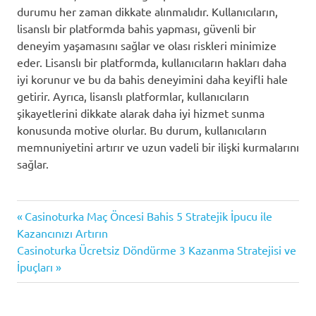
durumu her zaman dikkate alınmalıdır. Kullanıcıların,
lisanslı bir platformda bahis yapması, güvenli bir
deneyim yaşamasını sağlar ve olası riskleri minimize
eder. Lisanslı bir platformda, kullanıcıların hakları daha
iyi korunur ve bu da bahis deneyimini daha keyifli hale
getirir. Ayrıca, lisanslı platformlar, kullanıcıların
şikayetlerini dikkate alarak daha iyi hizmet sunma
konusunda motive olurlar. Bu durum, kullanıcıların
memnuniyetini artırır ve uzun vadeli bir ilişki kurmalarını
sağlar.
Bahis
Previous
Yazı
Casinoturka Maç Öncesi Bahis 5 Stratejik İpucu ile
Deneyimi
Post:
Kazancınızı Artırın
Sorgulama
gezinmesi
Next
Casinoturka Ücretsiz Döndürme 3 Kazanma Stratejisi ve
Casinoturka
Post:
İpuçları
Güvenilirlik
Online
Bahis