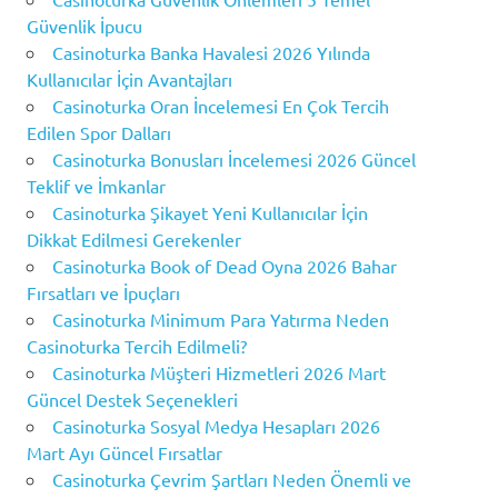
Güvenlik İpucu
Casinoturka Banka Havalesi 2026 Yılında
Kullanıcılar İçin Avantajları
Casinoturka Oran İncelemesi En Çok Tercih
Edilen Spor Dalları
Casinoturka Bonusları İncelemesi 2026 Güncel
Teklif ve İmkanlar
Casinoturka Şikayet Yeni Kullanıcılar İçin
Dikkat Edilmesi Gerekenler
Casinoturka Book of Dead Oyna 2026 Bahar
Fırsatları ve İpuçları
Casinoturka Minimum Para Yatırma Neden
Casinoturka Tercih Edilmeli?
Casinoturka Müşteri Hizmetleri 2026 Mart
Güncel Destek Seçenekleri
Casinoturka Sosyal Medya Hesapları 2026
Mart Ayı Güncel Fırsatlar
Casinoturka Çevrim Şartları Neden Önemli ve