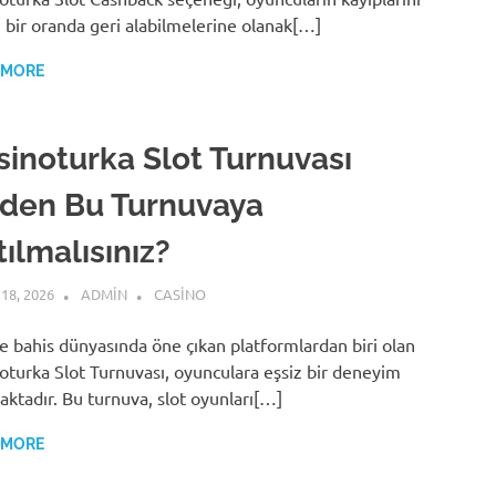
li bir oranda geri alabilmelerine olanak[…]
 MORE
sinoturka Slot Turnuvası
den Bu Turnuvaya
ılmalısınız?
18, 2026
ADMIN
CASINO
e bahis dünyasında öne çıkan platformlardan biri olan
oturka Slot Turnuvası, oyunculara eşsiz bir deneyim
ktadır. Bu turnuva, slot oyunları[…]
 MORE