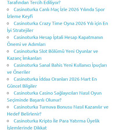
Tarafından Tercih Ediliyor?
Casinoturka Canlı Maç İzle 2026 Yılında Spor
İzleme Keyfi
Casinoturka Crazy Time Oyna 2026 Yılı için En
İyi Stratejiler
Casinoturka Hesap İptali Hesap Kapatmanın
Önemi ve Adımları
Casinoturka Slot Bölümü Yeni Oyunlar ve
Kazanç İmkanları
Casinoturka Sanal Bahis Yeni Kullanıcı İpuçları
ve Öneriler
Casinoturka İddaa Oranları 2026 Mart En
Güncel Bilgiler
Casinoturka Casino Sağlayıcıları Nasıl Oyun
Seçiminde Başarılı Olunur?
Casinoturka Turnuva Bonusu Nasıl Kazanılır ve
Hedef Belirlenir?
Casinoturka Kripto İle Para Yatırma Üyelik
İşlemlerinde Dikkat