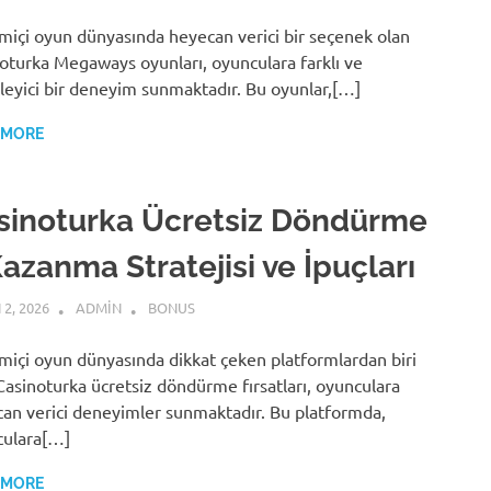
miçi oyun dünyasında heyecan verici bir seçenek olan
oturka Megaways oyunları, oyunculara farklı ve
leyici bir deneyim sunmaktadır. Bu oyunlar,[…]
 MORE
sinoturka Ücretsiz Döndürme
azanma Stratejisi ve İpuçları
 2, 2026
ADMIN
BONUS
miçi oyun dünyasında dikkat çeken platformlardan biri
Casinoturka ücretsiz döndürme fırsatları, oyunculara
an verici deneyimler sunmaktadır. Bu platformda,
culara[…]
 MORE