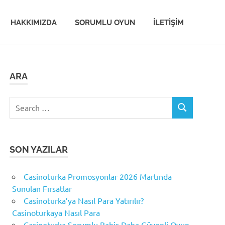
HAKKIMIZDA
SORUMLU OYUN
İLETIŞIM
ARA
Search
SEARCH
for:
SON YAZILAR
Casinoturka Promosyonlar 2026 Martında
Sunulan Fırsatlar
Casinoturka’ya Nasıl Para Yatırılır?
Casinoturkaya Nasıl Para
Casinoturka Sorumlu Bahis Daha Güvenli Oyun