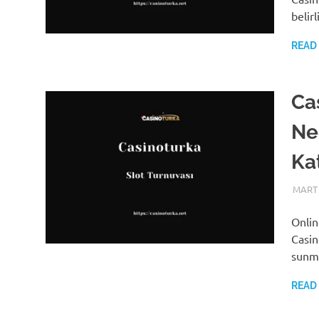
belir
READ
Ca
Ne
Kat
MART 
Onlin
Casin
sunma
READ