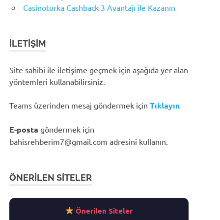
Casinoturka Cashback 3 Avantajı ile Kazanın
İLETIŞIM
Site sahibi ile iletişime geçmek için aşağıda yer alan
yöntemleri kullanabilirsiniz.
Teams üzerinden mesaj göndermek için
Tıklayın
E-posta
göndermek için
bahisrehberim7@gmail.com
adresini kullanın.
ÖNERILEN SITELER
Önerilen Siteler