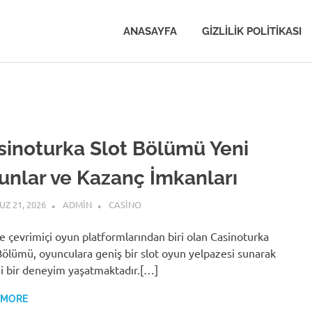
ANASAYFA
GIZLILIK POLITIKASI
sinoturka Slot Bölümü Yeni
unlar ve Kazanç İmkanları
Z 21, 2026
ADMIN
CASINO
e çevrimiçi oyun platformlarından biri olan Casinoturka
Bölümü, oyunculara geniş bir slot oyun yelpazesi sunarak
li bir deneyim yaşatmaktadır.[…]
 MORE