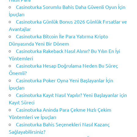
Casinoturka Sorumlu Bahis Daha Güvenli Oyun İçin
İpuçları
Casinoturka Günlük Bonus 2026 Günlük Fırsatlar ve
Avantajlar
Casinoturka Bitcoin İle Para Yatırma Kripto
Dünyasında Yeni Bir Dönem
Casinoturka Rakeback Nasıl Alınır? Bu Yılın En İyi
Yöntemleri
Casinoturka Hesap Doğrulama Neden Bu Süreç
Önemli?
Casinoturka Poker Oyna Yeni Başlayanlar İçin
İpuçları
Casinoturka Kayıt Nasıl Yapılır? Yeni Başlayanlar için
Kayıt Süreci
Casinoturka Aninda Para Çekme Hızlı Çekim
Yöntemleri ve İpuçları
Casinoturka Bahis Seçenekleri Nasıl Kazanç
Sağlayabilirsiniz?