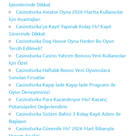
İşlemlerinde Dikkat
Casinoturka Aviator Oyna 2026 Martta Kullanıcılar
İçin Avantajları
Casinoturka’ya Kayıt Yapmak Kolay Mı? Kayıt
Sürecinde Dikkat
Casinoturka Dog House Oyna Neden Bu Oyun
Tercih Edilmeli?
Casinoturka Casino Yatırım Bonusu Yeni Kullanıcılar
İçin Özel
Casinoturka Haftalık Bonus Yeni Oyunculara
Sunulan Fırsatlar
Casinoturka Kayıp İade Kayıp İade Programı ile
Oyun Deneyiminizi
Casinoturka Para Kazandırıyor Mu? Kazanç
Potansiyelini Değerlendirin
Casinoturka Sistem Bahisi 3 Kolay Kayıt Adımı ile
Başlayın
Casinoturka Güvenilir Mı? 2026 Mart İtibarıyla
Durum Analizi