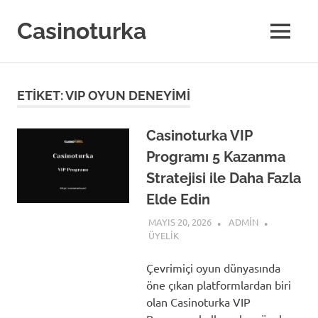
Skip
to
Casinoturka
MENU
content
ETIKET:
VIP OYUN DENEYIMI
Casinoturka VIP
Programı 5 Kazanma
Stratejisi ile Daha Fazla
Elde Edin
MAYIS 20, 2026
ADMIN
ÜYELIK
Çevrimiçi oyun dünyasında
öne çıkan platformlardan biri
olan Casinoturka VIP