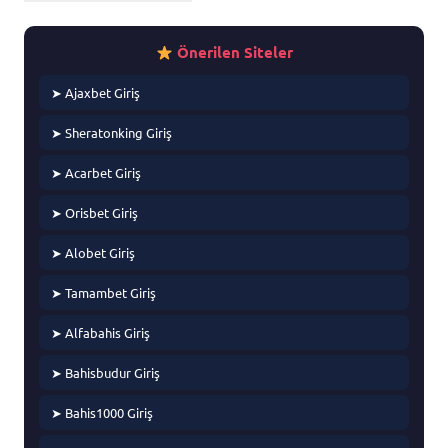
Önerilen Siteler
➤ Ajaxbet Giriş
➤ Sheratonking Giriş
➤ Acarbet Giriş
➤ Orisbet Giriş
➤ Alobet Giriş
➤ Tamambet Giriş
➤ Alfabahis Giriş
➤ Bahisbudur Giriş
➤ Bahis1000 Giriş