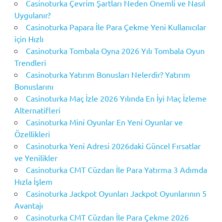
Casinoturka Çevrim Şartları Neden Önemli ve Nasıl
Uygulanır?
Casinoturka Papara İle Para Çekme Yeni Kullanıcılar
için Hızlı
Casinoturka Tombala Oyna 2026 Yılı Tombala Oyun
Trendleri
Casinoturka Yatırım Bonusları Nelerdir? Yatırım
Bonuslarını
Casinoturka Maç İzle 2026 Yılında En İyi Maç İzleme
Alternatifleri
Casinoturka Mini Oyunlar En Yeni Oyunlar ve
Özellikleri
Casinoturka Yeni Adresi 2026daki Güncel Fırsatlar
ve Yenilikler
Casinoturka CMT Cüzdan İle Para Yatırma 3 Adımda
Hızla İşlem
Casinoturka Jackpot Oyunları Jackpot Oyunlarının 5
Avantajı
Casinoturka CMT Cüzdan İle Para Çekme 2026