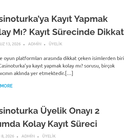
sinoturka’ya Kayıt Yapmak
lay Mı? Kayıt Sürecinde Dikkat
Z 13, 2026
ADMIN
ÜYELIK
e oyun platformları arasında dikkat çeken isimlerden biri
Casinoturka’ya kayıt yapmak kolay mı? sorusu, birçok
nıcının aklında yer etmektedir.[…]
 MORE
sinoturka Üyelik Onayı 2
ımda Kolay Kayıt Süreci
 8, 2026
ADMIN
ÜYELIK