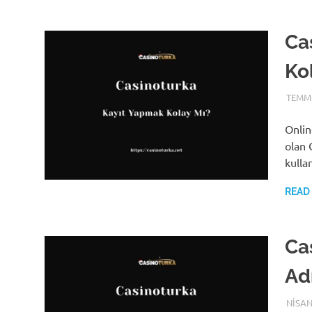
Ca
Ko
TEMMU
Onlin
olan 
kulla
READ
Ca
Ad
NISAN