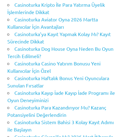
Casinoturka Kripto İle Para Yatırma Üyelik
İşlemlerinde Dikkat
Casinoturka Aviator Oyna 2026 Martta
Kullanıcılar İçin Avantajları
Casinoturka’ya Kayıt Yapmak Kolay Mı? Kayıt
Sürecinde Dikkat
Casinoturka Dog House Oyna Neden Bu Oyun
Tercih Edilmeli?
Casinoturka Casino Yatırım Bonusu Yeni
Kullanıcılar İçin Özel
Casinoturka Haftalık Bonus Yeni Oyunculara
Sunulan Fırsatlar
Casinoturka Kayıp İade Kayıp İade Programı ile
Oyun Deneyiminizi
Casinoturka Para Kazandırıyor Mu? Kazanç
Potansiyelini Değerlendirin
Casinoturka Sistem Bahisi 3 Kolay Kayıt Adımı
ile Başlayın
Casinoturka Güvenilir Mı? 2026 Mart İtibarıyla