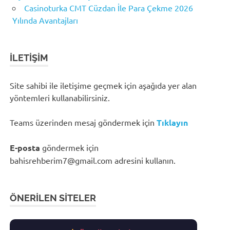
Casinoturka CMT Cüzdan İle Para Çekme 2026
Yılında Avantajları
İLETIŞIM
Site sahibi ile iletişime geçmek için aşağıda yer alan
yöntemleri kullanabilirsiniz.
Teams üzerinden mesaj göndermek için
Tıklayın
E-posta
göndermek için
bahisrehberim7@gmail.com
adresini kullanın.
ÖNERILEN SITELER