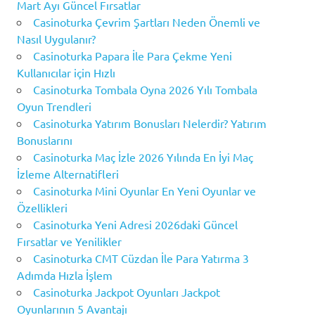
Mart Ayı Güncel Fırsatlar
Casinoturka Çevrim Şartları Neden Önemli ve
Nasıl Uygulanır?
Casinoturka Papara İle Para Çekme Yeni
Kullanıcılar için Hızlı
Casinoturka Tombala Oyna 2026 Yılı Tombala
Oyun Trendleri
Casinoturka Yatırım Bonusları Nelerdir? Yatırım
Bonuslarını
Casinoturka Maç İzle 2026 Yılında En İyi Maç
İzleme Alternatifleri
Casinoturka Mini Oyunlar En Yeni Oyunlar ve
Özellikleri
Casinoturka Yeni Adresi 2026daki Güncel
Fırsatlar ve Yenilikler
Casinoturka CMT Cüzdan İle Para Yatırma 3
Adımda Hızla İşlem
Casinoturka Jackpot Oyunları Jackpot
Oyunlarının 5 Avantajı