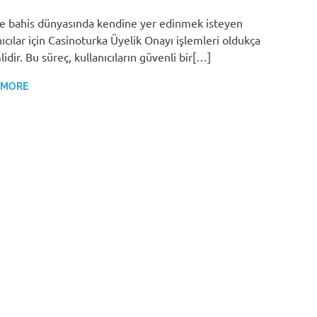
e bahis dünyasında kendine yer edinmek isteyen
nıcılar için Casinoturka Üyelik Onayı işlemleri oldukça
idir. Bu süreç, kullanıcıların güvenli bir[…]
 MORE