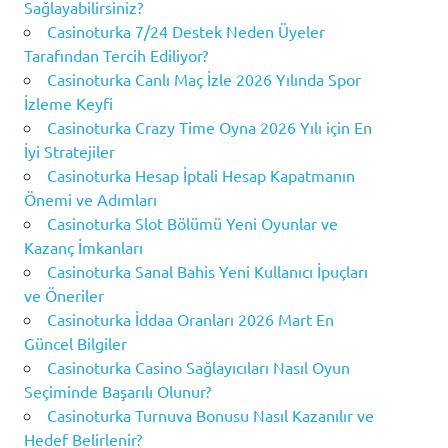
Sağlayabilirsiniz?
Casinoturka 7/24 Destek Neden Üyeler
Tarafından Tercih Ediliyor?
Casinoturka Canlı Maç İzle 2026 Yılında Spor
İzleme Keyfi
Casinoturka Crazy Time Oyna 2026 Yılı için En
İyi Stratejiler
Casinoturka Hesap İptali Hesap Kapatmanın
Önemi ve Adımları
Casinoturka Slot Bölümü Yeni Oyunlar ve
Kazanç İmkanları
Casinoturka Sanal Bahis Yeni Kullanıcı İpuçları
ve Öneriler
Casinoturka İddaa Oranları 2026 Mart En
Güncel Bilgiler
Casinoturka Casino Sağlayıcıları Nasıl Oyun
Seçiminde Başarılı Olunur?
Casinoturka Turnuva Bonusu Nasıl Kazanılır ve
Hedef Belirlenir?