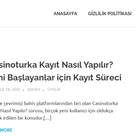
ANASAYFA
GIZLILIK POLITIKASI
inoturka Kayıt Nasıl Yapılır?
i Başlayanlar için Kayıt Süreci
Z 28, 2026
ADMIN
ÜYELIK
e çevrimiçi bahis platformlarından biri olan Casinoturka
Nasıl Yapılır? sorusu, birçok yeni kullanıcı için oldukça
 edilen bir konudur.[…]
 MORE