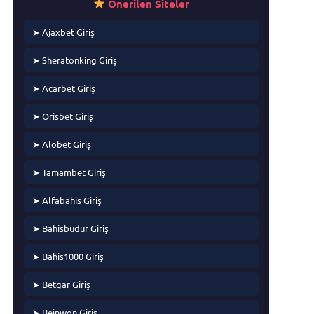
Önerilen Siteler
➤ Ajaxbet Giriş
➤ Sheratonking Giriş
➤ Acarbet Giriş
➤ Orisbet Giriş
➤ Alobet Giriş
➤ Tamambet Giriş
➤ Alfabahis Giriş
➤ Bahisbudur Giriş
➤ Bahis1000 Giriş
➤ Betgar Giriş
➤ Beinwon Giriş