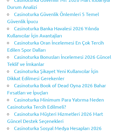
Durum Analizi
Casinoturka Güvenlik Önlemleri 5 Temel
Güvenlik İpucu
Casinoturka Banka Havalesi 2026 Yılında
Kullanıcılar İçin Avantajları
Casinoturka Oran İncelemesi En Çok Tercih
Edilen Spor Dalları
Casinoturka Bonusları İncelemesi 2026 Güncel
Teklif ve İmkanlar
Casinoturka Şikayet Yeni Kullanıcılar İçin
Dikkat Edilmesi Gerekenler
Casinoturka Book of Dead Oyna 2026 Bahar
Fırsatları ve İpuçları
Casinoturka Minimum Para Yatırma Neden
Casinoturka Tercih Edilmeli?
Casinoturka Müşteri Hizmetleri 2026 Mart
Güncel Destek Seçenekleri
Casinoturka Sosyal Medya Hesapları 2026