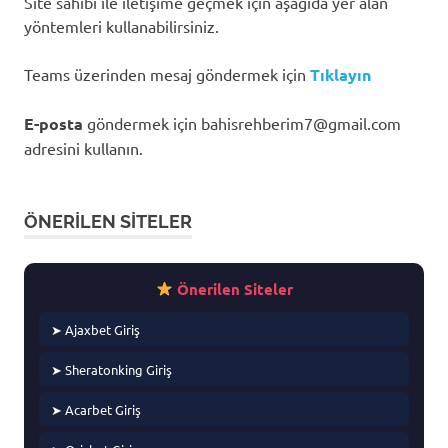
Site sahibi ile iletişime geçmek için aşağıda yer alan
yöntemleri kullanabilirsiniz.
Teams üzerinden mesaj göndermek için
Tıklayın
E-posta
göndermek için
bahisrehberim7@gmail.com
adresini kullanın.
ÖNERILEN SITELER
Önerilen Siteler
➤ Ajaxbet Giriş
➤ Sheratonking Giriş
➤ Acarbet Giriş