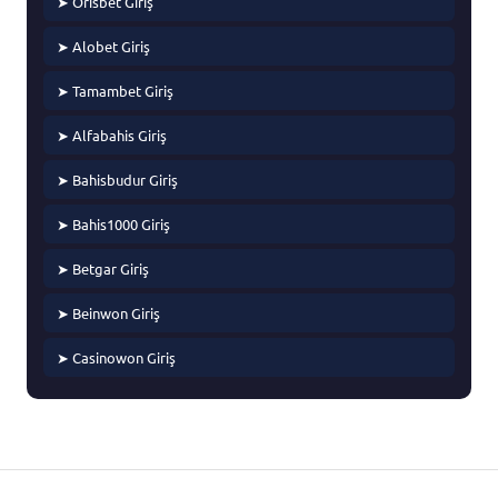
➤ Orisbet Giriş
➤ Alobet Giriş
➤ Tamambet Giriş
➤ Alfabahis Giriş
➤ Bahisbudur Giriş
➤ Bahis1000 Giriş
➤ Betgar Giriş
➤ Beinwon Giriş
➤ Casinowon Giriş