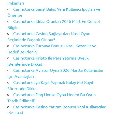
İmkanları
Casinoturka Sanal Bahis Yeni Kullanıcı İpuçları ve
Öneriler
Casinoturka İddaa Oranları 2026 Mart En Güncel
Bilgiler
Casinoturka Casino Sağlayıcıları Nasıl Oyun
Seçiminde Başarılı Olunur?
Casinoturka Turnuva Bonusu Nasıl Kazanılır ve
Hedef Belirlenir?
Casinoturka Kripto İle Para Yatırma Üyelik
İşlemlerinde Dikkat
Casinoturka Aviator Oyna 2026 Martta Kullanıcılar
İçin Avantajları
Casinoturka’ya Kayıt Yapmak Kolay Mı? Kayıt
Sürecinde Dikkat
Casinoturka Dog House Oyna Neden Bu Oyun
Tercih Edilmeli?
Casinoturka Casino Yatırım Bonusu Yeni Kullanıcılar
İçin Özel