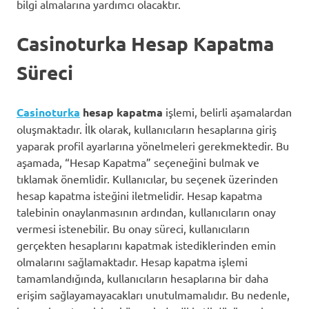
bilgi almalarına yardımcı olacaktır.
Casinoturka Hesap Kapatma
Süreci
Casinoturka
hesap kapatma
işlemi, belirli aşamalardan
oluşmaktadır. İlk olarak, kullanıcıların hesaplarına giriş
yaparak profil ayarlarına yönelmeleri gerekmektedir. Bu
aşamada, “Hesap Kapatma” seçeneğini bulmak ve
tıklamak önemlidir. Kullanıcılar, bu seçenek üzerinden
hesap kapatma isteğini iletmelidir. Hesap kapatma
talebinin onaylanmasının ardından, kullanıcıların onay
vermesi istenebilir. Bu onay süreci, kullanıcıların
gerçekten hesaplarını kapatmak istediklerinden emin
olmalarını sağlamaktadır. Hesap kapatma işlemi
tamamlandığında, kullanıcıların hesaplarına bir daha
erişim sağlayamayacakları unutulmamalıdır. Bu nedenle,