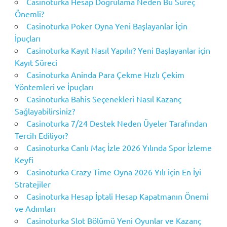
Casinoturka Hesap Doğrulama Neden Bu Süreç
Önemli?
Casinoturka Poker Oyna Yeni Başlayanlar İçin
İpuçları
Casinoturka Kayıt Nasıl Yapılır? Yeni Başlayanlar için
Kayıt Süreci
Casinoturka Aninda Para Çekme Hızlı Çekim
Yöntemleri ve İpuçları
Casinoturka Bahis Seçenekleri Nasıl Kazanç
Sağlayabilirsiniz?
Casinoturka 7/24 Destek Neden Üyeler Tarafından
Tercih Ediliyor?
Casinoturka Canlı Maç İzle 2026 Yılında Spor İzleme
Keyfi
Casinoturka Crazy Time Oyna 2026 Yılı için En İyi
Stratejiler
Casinoturka Hesap İptali Hesap Kapatmanın Önemi
ve Adımları
Casinoturka Slot Bölümü Yeni Oyunlar ve Kazanç