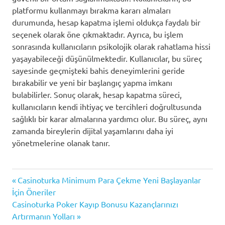
platformu kullanmayı bırakma kararı almaları
durumunda, hesap kapatma işlemi oldukça faydalı bir
seçenek olarak öne çıkmaktadır. Ayrıca, bu işlem
sonrasında kullanıcıların psikolojik olarak rahatlama hissi
yaşayabileceği düşünülmektedir. Kullanıcılar, bu süreç
sayesinde geçmişteki bahis deneyimlerini geride
bırakabilir ve yeni bir başlangıç yapma imkanı
bulabilirler. Sonuç olarak, hesap kapatma süreci,
kullanıcıların kendi ihtiyaç ve tercihleri doğrultusunda
sağlıklı bir karar almalarına yardımcı olur. Bu süreç, aynı
zamanda bireylerin dijital yaşamlarını daha iyi
yönetmelerine olanak tanır.
Bahis
Previous
Yazı
Casinoturka Minimum Para Çekme Yeni Başlayanlar
Hesap
Post:
İçin Öneriler
İşlemleri
gezinmesi
Next
Casinoturka Poker Kayıp Bonusu Kazançlarınızı
Casinoturka
Post:
Artırmanın Yolları
Kapatma