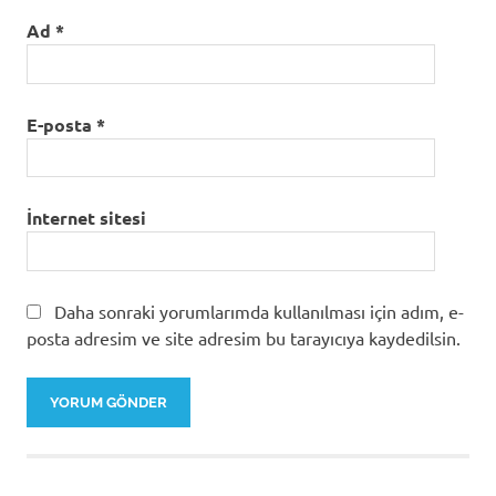
Ad
*
E-posta
*
İnternet sitesi
Daha sonraki yorumlarımda kullanılması için adım, e-
posta adresim ve site adresim bu tarayıcıya kaydedilsin.