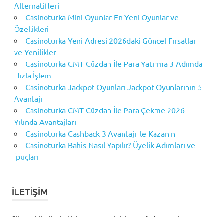
Alternatifleri
Casinoturka Mini Oyunlar En Yeni Oyunlar ve
Özellikleri
Casinoturka Yeni Adresi 2026daki Güncel Fırsatlar
ve Yenilikler
Casinoturka CMT Cüzdan İle Para Yatırma 3 Adımda
Hızla İşlem
Casinoturka Jackpot Oyunları Jackpot Oyunlarının 5
Avantajı
Casinoturka CMT Cüzdan İle Para Çekme 2026
Yılında Avantajları
Casinoturka Cashback 3 Avantajı ile Kazanın
Casinoturka Bahis Nasıl Yapılır? Üyelik Adımları ve
İpuçları
İLETIŞIM