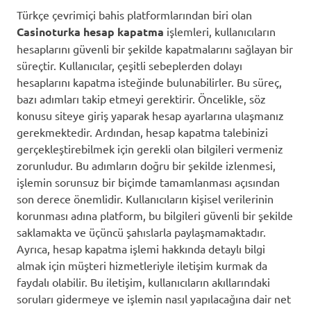
Türkçe çevrimiçi bahis platformlarından biri olan
Casinoturka hesap kapatma
işlemleri, kullanıcıların
hesaplarını güvenli bir şekilde kapatmalarını sağlayan bir
süreçtir. Kullanıcılar, çeşitli sebeplerden dolayı
hesaplarını kapatma isteğinde bulunabilirler. Bu süreç,
bazı adımları takip etmeyi gerektirir. Öncelikle, söz
konusu siteye giriş yaparak hesap ayarlarına ulaşmanız
gerekmektedir. Ardından, hesap kapatma talebinizi
gerçekleştirebilmek için gerekli olan bilgileri vermeniz
zorunludur. Bu adımların doğru bir şekilde izlenmesi,
işlemin sorunsuz bir biçimde tamamlanması açısından
son derece önemlidir. Kullanıcıların kişisel verilerinin
korunması adına platform, bu bilgileri güvenli bir şekilde
saklamakta ve üçüncü şahıslarla paylaşmamaktadır.
Ayrıca, hesap kapatma işlemi hakkında detaylı bilgi
almak için müşteri hizmetleriyle iletişim kurmak da
faydalı olabilir. Bu iletişim, kullanıcıların akıllarındaki
soruları gidermeye ve işlemin nasıl yapılacağına dair net