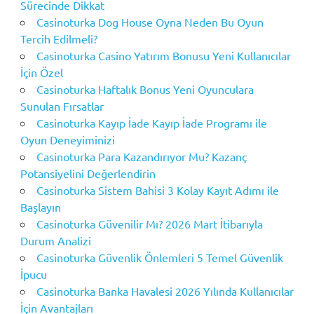
Sürecinde Dikkat
Casinoturka Dog House Oyna Neden Bu Oyun
Tercih Edilmeli?
Casinoturka Casino Yatırım Bonusu Yeni Kullanıcılar
İçin Özel
Casinoturka Haftalık Bonus Yeni Oyunculara
Sunulan Fırsatlar
Casinoturka Kayıp İade Kayıp İade Programı ile
Oyun Deneyiminizi
Casinoturka Para Kazandırıyor Mu? Kazanç
Potansiyelini Değerlendirin
Casinoturka Sistem Bahisi 3 Kolay Kayıt Adımı ile
Başlayın
Casinoturka Güvenilir Mı? 2026 Mart İtibarıyla
Durum Analizi
Casinoturka Güvenlik Önlemleri 5 Temel Güvenlik
İpucu
Casinoturka Banka Havalesi 2026 Yılında Kullanıcılar
İçin Avantajları