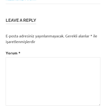
Slot
Oyunları
LEAVE A REPLY
E-posta adresiniz yayınlanmayacak.
Gerekli alanlar
*
ile
işaretlenmişlerdir
Yorum
*