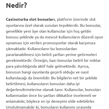
Nedir?
Casinoturka slot bonusları
, platform üzerinde slot
oyunlarına özel olarak sunulan teşviklerdir. Bu bonuslar,
genellikle yeni üye olan kullanıcılar için hoş geldin
bonusu şeklinde ya da mevcut kullanıcıların düzenli oyun
oynaması için verilen promosyonlar olarak karşımıza
çıkmaktadır. Kullanıcıların bu bonuslardan
yararlanabilmesi için belirli şartları yerine getirmeleri
gerekmektedir. Örneğin, bazı bonuslar belirli bir miktar
para yatırıldığında aktif hale gelmektedir. Ayrıca,
bonusun hangi oyunlarda geçerli olduğu ve nasıl
kullanılacağı da önemlidir. Bu bilgilerin net bir şekilde
belirtilmesi, kullanıcıların bonusları daha iyi
değerlendirmelerine olanak tanır. Kullanıcılar, bonusları
kullanmadan önce bu şartları dikkatlice incelemeli ve
anlamalıdır, böylece en iyi deneyimi elde edebilirler.
Unutulmamalıdır ki, bonusların kullanımı sırasında