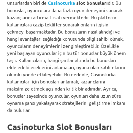
unsurlardan biri de
Casinoturka
slot bonusları
dır. Bu
bonuslar, oyunculara daha fazla oyun deneyimi sunarak
kazançlarını artırma fırsatı vermektedir. Bu platform,
kullanıcılara cazip teklifler sunarak onların ilgisini
çekmeyi başarmaktadır. Bu bonusların nasıl alındığı ve
hangi avantajları sağladığı konusunda bilgi sahibi olmak,
oyuncuların deneyimlerini zenginleştirebilir. Özellikle
yeni başlayan oyuncular için bu tür bonuslar büyük önem
taşır. Kullanıcıların, hangi şartlar altında bu bonusları
elde edebileceklerini anlamaları, oyuna olan katılımlarını
olumlu yönde etkileyebilir. Bu nedenle, Casinoturka
kullanıcıları için bonusları anlamak, kazançlarını
maksimize etmek açısından kritik bir adımdır. Ayrıca,
bonuslar sayesinde oyuncular, oyunları daha uzun süre
oynama şansı yakalayarak stratejilerini geliştirme imkanı
da bulurlar.
Casinoturka Slot Bonusları