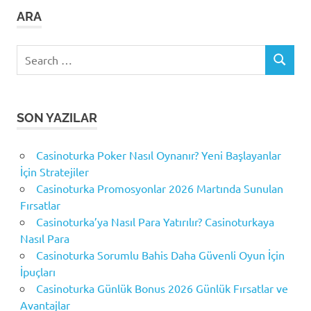
ARA
Search
SEARCH
for:
SON YAZILAR
Casinoturka Poker Nasıl Oynanır? Yeni Başlayanlar
İçin Stratejiler
Casinoturka Promosyonlar 2026 Martında Sunulan
Fırsatlar
Casinoturka’ya Nasıl Para Yatırılır? Casinoturkaya
Nasıl Para
Casinoturka Sorumlu Bahis Daha Güvenli Oyun İçin
İpuçları
Casinoturka Günlük Bonus 2026 Günlük Fırsatlar ve
Avantajlar