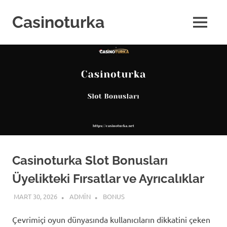
Skip
to
Casinoturka
MENU
content
Casinoturka Slot Bonusları
Üyelikteki Fırsatlar ve Ayrıcalıklar
MART 30, 2026
ADMIN
BONUS
Çevrimiçi oyun dünyasında kullanıcıların dikkatini çeken