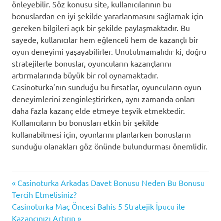
önleyebilir. Söz konusu site, kullanıcılarının bu
bonuslardan en iyi şekilde yararlanmasını sağlamak için
gereken bilgileri açık bir şekilde paylaşmaktadır. Bu
sayede, kullanıcılar hem eğlenceli hem de kazançlı bir
oyun deneyimi yaşayabilirler. Unutulmamalıdır ki, doğru
stratejilerle bonuslar, oyuncuların kazançlarını
artırmalarında büyük bir rol oynamaktadır.
Casinoturka’nın sunduğu bu fırsatlar, oyuncuların oyun
deneyimlerini zenginleştirirken, aynı zamanda onları
daha fazla kazanç elde etmeye teşvik etmektedir.
Kullanıcıların bu bonusları etkin bir şekilde
kullanabilmesi için, oyunlarını planlarken bonusların
sunduğu olanakları göz önünde bulundurması önemlidir.
Bonus
Previous
Yazı
Casinoturka Arkadas Davet Bonusu Neden Bu Bonusu
Avantajları
Post:
Tercih Etmelisiniz?
gezinmesi
Casinoturka
Next
Casinoturka Maç Öncesi Bahis 5 Stratejik İpucu ile
Promosyonları
Post:
Kazancınızı Artırın