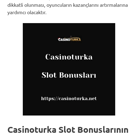
dikkatli olunması, oyuncuların kazançlarını artırmalarına
yardımcı olacaktır.
Casinoturka Slot Bonuslarının