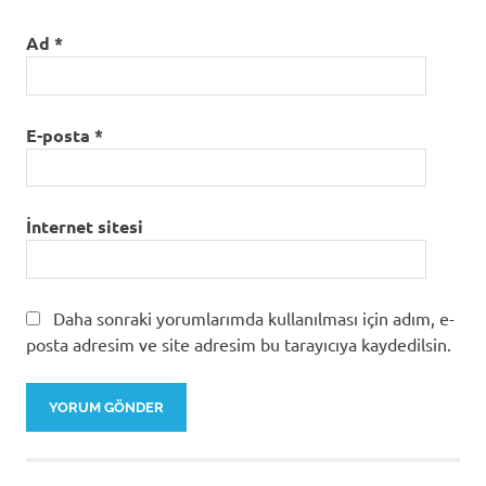
Ad
*
E-posta
*
İnternet sitesi
Daha sonraki yorumlarımda kullanılması için adım, e-
posta adresim ve site adresim bu tarayıcıya kaydedilsin.