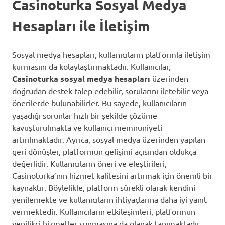
Casinoturka Sosyal Medya
Hesapları ile İletişim
Sosyal medya hesapları, kullanıcıların platformla iletişim
kurmasını da kolaylaştırmaktadır. Kullanıcılar,
Casinoturka sosyal medya hesapları
üzerinden
doğrudan destek talep edebilir, sorularını iletebilir veya
önerilerde bulunabilirler. Bu sayede, kullanıcıların
yaşadığı sorunlar hızlı bir şekilde çözüme
kavuşturulmakta ve kullanıcı memnuniyeti
artırılmaktadır. Ayrıca, sosyal medya üzerinden yapılan
geri dönüşler, platformun gelişimi açısından oldukça
değerlidir. Kullanıcıların öneri ve eleştirileri,
Casinoturka’nın hizmet kalitesini artırmak için önemli bir
kaynaktır. Böylelikle, platform sürekli olarak kendini
yenilemekte ve kullanıcıların ihtiyaçlarına daha iyi yanıt
vermektedir. Kullanıcıların etkileşimleri, platformun
yenilikçi hizmetler sunmasına da olanak tanımaktadır.