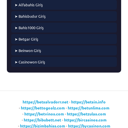
➤ Alfabahis Giriş
➤ Bahisbudur Giriş
➤ Bahis1000 Giriş
➤ Betgar Giriş
➤ Beinwon Giriş
➤ Casinowon Giriş
https://betsalvadorr.net
-
https://betsin.info
-
https://bettogoalz.com
-
https://betunlims.com
-
https://betvinos.com
-
https://betzulas.com
-
https://bibubett.net
-
https://bircasinos.com
-
https://bizimbahiss.com
-
https://bycasinon.com