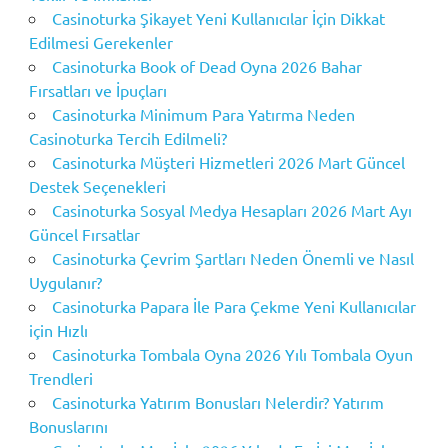
Casinoturka Şikayet Yeni Kullanıcılar İçin Dikkat
Edilmesi Gerekenler
Casinoturka Book of Dead Oyna 2026 Bahar
Fırsatları ve İpuçları
Casinoturka Minimum Para Yatırma Neden
Casinoturka Tercih Edilmeli?
Casinoturka Müşteri Hizmetleri 2026 Mart Güncel
Destek Seçenekleri
Casinoturka Sosyal Medya Hesapları 2026 Mart Ayı
Güncel Fırsatlar
Casinoturka Çevrim Şartları Neden Önemli ve Nasıl
Uygulanır?
Casinoturka Papara İle Para Çekme Yeni Kullanıcılar
için Hızlı
Casinoturka Tombala Oyna 2026 Yılı Tombala Oyun
Trendleri
Casinoturka Yatırım Bonusları Nelerdir? Yatırım
Bonuslarını