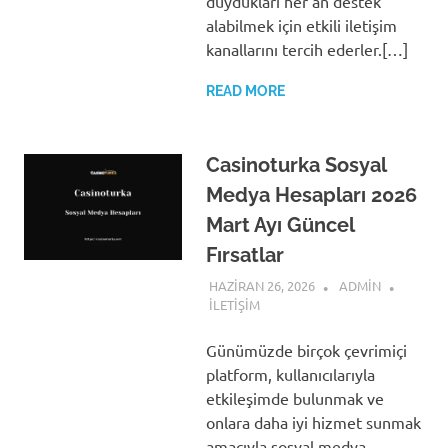
duydukları her an destek
alabilmek için etkili iletişim
kanallarını tercih ederler.[…]
READ MORE
Casinoturka Sosyal
Medya Hesapları 2026
Mart Ayı Güncel
Fırsatlar
HAZIRAN 26, 2026
ADMIN
İLETIŞIM
Günümüzde birçok çevrimiçi
platform, kullanıcılarıyla
etkileşimde bulunmak ve
onlara daha iyi hizmet sunmak
amacıyla sosyal medya