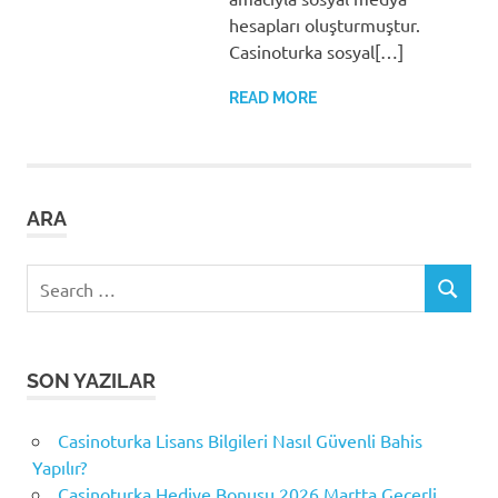
hesapları oluşturmuştur.
Casinoturka sosyal[…]
READ MORE
ARA
Search
SEARCH
for:
SON YAZILAR
Casinoturka Lisans Bilgileri Nasıl Güvenli Bahis
Yapılır?
Casinoturka Hediye Bonusu 2026 Martta Geçerli