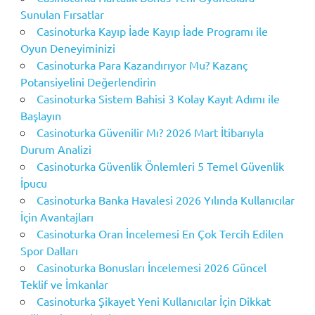
Sunulan Fırsatlar
Casinoturka Kayıp İade Kayıp İade Programı ile
Oyun Deneyiminizi
Casinoturka Para Kazandırıyor Mu? Kazanç
Potansiyelini Değerlendirin
Casinoturka Sistem Bahisi 3 Kolay Kayıt Adımı ile
Başlayın
Casinoturka Güvenilir Mı? 2026 Mart İtibarıyla
Durum Analizi
Casinoturka Güvenlik Önlemleri 5 Temel Güvenlik
İpucu
Casinoturka Banka Havalesi 2026 Yılında Kullanıcılar
İçin Avantajları
Casinoturka Oran İncelemesi En Çok Tercih Edilen
Spor Dalları
Casinoturka Bonusları İncelemesi 2026 Güncel
Teklif ve İmkanlar
Casinoturka Şikayet Yeni Kullanıcılar İçin Dikkat