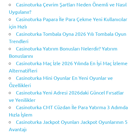
Casinoturka Çevrim Şartları Neden Önemli ve Nasıl
Uygulanır?
Casinoturka Papara İle Para Çekme Yeni Kullanıcılar
için Hızlı
Casinoturka Tombala Oyna 2026 Yılı Tombala Oyun
Trendleri
Casinoturka Yatırım Bonusları Nelerdir? Yatırım
Bonuslarını
Casinoturka Maç İzle 2026 Yılında En İyi Maç İzleme
Alternatifleri
Casinoturka Mini Oyunlar En Yeni Oyunlar ve
Özellikleri
Casinoturka Yeni Adresi 2026daki Güncel Fırsatlar
ve Yenilikler
Casinoturka CMT Cüzdan İle Para Yatırma 3 Adımda
Hızla İşlem
Casinoturka Jackpot Oyunları Jackpot Oyunlarının 5
Avantajı