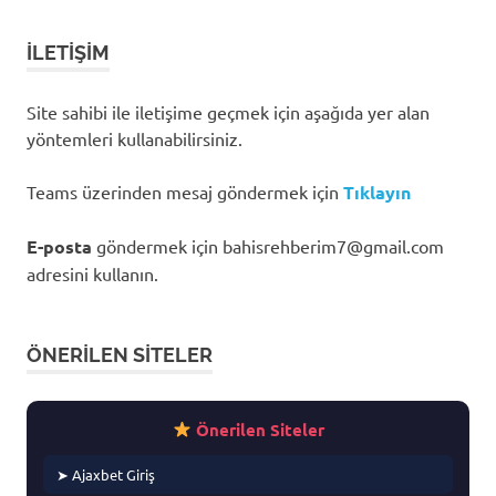
İLETIŞIM
Site sahibi ile iletişime geçmek için aşağıda yer alan
yöntemleri kullanabilirsiniz.
Teams üzerinden mesaj göndermek için
Tıklayın
E-posta
göndermek için
bahisrehberim7@gmail.com
adresini kullanın.
ÖNERILEN SITELER
Önerilen Siteler
➤ Ajaxbet Giriş