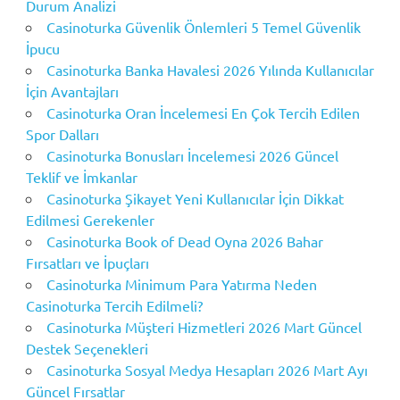
Durum Analizi
Casinoturka Güvenlik Önlemleri 5 Temel Güvenlik
İpucu
Casinoturka Banka Havalesi 2026 Yılında Kullanıcılar
İçin Avantajları
Casinoturka Oran İncelemesi En Çok Tercih Edilen
Spor Dalları
Casinoturka Bonusları İncelemesi 2026 Güncel
Teklif ve İmkanlar
Casinoturka Şikayet Yeni Kullanıcılar İçin Dikkat
Edilmesi Gerekenler
Casinoturka Book of Dead Oyna 2026 Bahar
Fırsatları ve İpuçları
Casinoturka Minimum Para Yatırma Neden
Casinoturka Tercih Edilmeli?
Casinoturka Müşteri Hizmetleri 2026 Mart Güncel
Destek Seçenekleri
Casinoturka Sosyal Medya Hesapları 2026 Mart Ayı
Güncel Fırsatlar