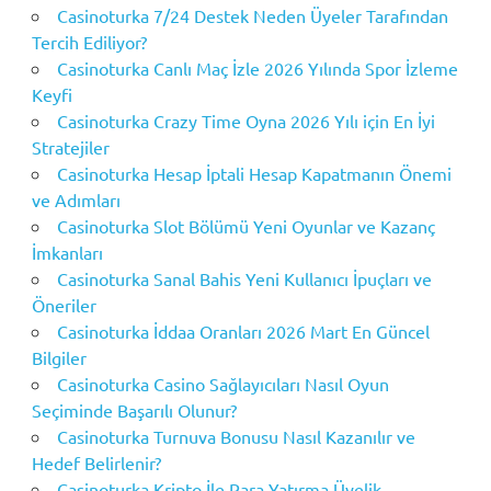
Casinoturka 7/24 Destek Neden Üyeler Tarafından
Tercih Ediliyor?
Casinoturka Canlı Maç İzle 2026 Yılında Spor İzleme
Keyfi
Casinoturka Crazy Time Oyna 2026 Yılı için En İyi
Stratejiler
Casinoturka Hesap İptali Hesap Kapatmanın Önemi
ve Adımları
Casinoturka Slot Bölümü Yeni Oyunlar ve Kazanç
İmkanları
Casinoturka Sanal Bahis Yeni Kullanıcı İpuçları ve
Öneriler
Casinoturka İddaa Oranları 2026 Mart En Güncel
Bilgiler
Casinoturka Casino Sağlayıcıları Nasıl Oyun
Seçiminde Başarılı Olunur?
Casinoturka Turnuva Bonusu Nasıl Kazanılır ve
Hedef Belirlenir?
Casinoturka Kripto İle Para Yatırma Üyelik