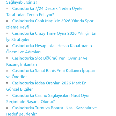
Sağlayabilirsiniz?
Casinoturka 7/24 Destek Neden Üyeler
Tarafından Tercih Ediliyor?
Casinoturka Canlı Maç İzle 2026 Yılında Spor
İzleme Keyfi
Casinoturka Crazy Time Oyna 2026 Yılı için En
İyi Stratejiler
Casinoturka Hesap İptali Hesap Kapatmanın
Önemi ve Adımları
Casinoturka Slot Bölümü Yeni Oyunlar ve
Kazanç İmkanları
Casinoturka Sanal Bahis Yeni Kullanıcı İpuçları
ve Öneriler
Casinoturka İddaa Oranları 2026 Mart En
Güncel Bilgiler
Casinoturka Casino Sağlayıcıları Nasıl Oyun
Seçiminde Başarılı Olunur?
Casinoturka Turnuva Bonusu Nasıl Kazanılır ve
Hedef Belirlenir?