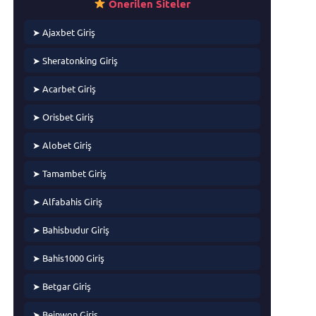
Önerilen Siteler
➤ Ajaxbet Giriş
➤ Sheratonking Giriş
➤ Acarbet Giriş
➤ Orisbet Giriş
➤ Alobet Giriş
➤ Tamambet Giriş
➤ Alfabahis Giriş
➤ Bahisbudur Giriş
➤ Bahis1000 Giriş
➤ Betgar Giriş
➤ Beinwon Giriş