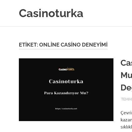
Skip
Casinoturka
to
content
ETIKET:
ONLINE CASINO DENEYIMI
Ca
Mu
De
TEMMU
Çevri
kazan
sıklı