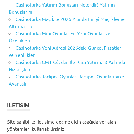
Casinoturka Yatırım Bonusları Nelerdir? Yatırım
Bonuslarını
Casinoturka Maç İzle 2026 Yılında En İyi Maç İzleme
Alternatifleri
Casinoturka Mini Oyunlar En Yeni Oyunlar ve
Özellikleri
Casinoturka Yeni Adresi 2026daki Güncel Fırsatlar
ve Yenilikler
Casinoturka CMT Cüzdan İle Para Yatırma 3 Adımda
Hızla İşlem
Casinoturka Jackpot Oyunları Jackpot Oyunlarının 5
Avantajı
İLETIŞIM
Site sahibi ile iletişime geçmek için aşağıda yer alan
yöntemleri kullanabilirsiniz.