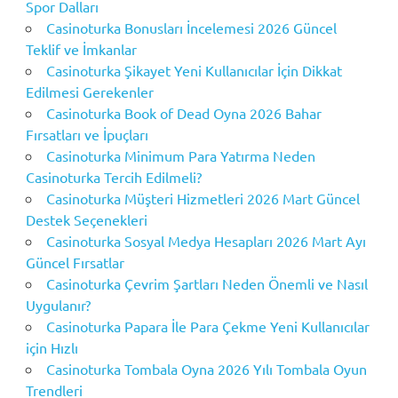
Spor Dalları
Casinoturka Bonusları İncelemesi 2026 Güncel
Teklif ve İmkanlar
Casinoturka Şikayet Yeni Kullanıcılar İçin Dikkat
Edilmesi Gerekenler
Casinoturka Book of Dead Oyna 2026 Bahar
Fırsatları ve İpuçları
Casinoturka Minimum Para Yatırma Neden
Casinoturka Tercih Edilmeli?
Casinoturka Müşteri Hizmetleri 2026 Mart Güncel
Destek Seçenekleri
Casinoturka Sosyal Medya Hesapları 2026 Mart Ayı
Güncel Fırsatlar
Casinoturka Çevrim Şartları Neden Önemli ve Nasıl
Uygulanır?
Casinoturka Papara İle Para Çekme Yeni Kullanıcılar
için Hızlı
Casinoturka Tombala Oyna 2026 Yılı Tombala Oyun
Trendleri