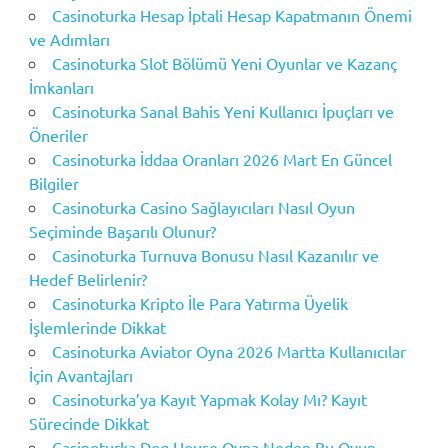
Casinoturka Hesap İptali Hesap Kapatmanın Önemi
ve Adımları
Casinoturka Slot Bölümü Yeni Oyunlar ve Kazanç
İmkanları
Casinoturka Sanal Bahis Yeni Kullanıcı İpuçları ve
Öneriler
Casinoturka İddaa Oranları 2026 Mart En Güncel
Bilgiler
Casinoturka Casino Sağlayıcıları Nasıl Oyun
Seçiminde Başarılı Olunur?
Casinoturka Turnuva Bonusu Nasıl Kazanılır ve
Hedef Belirlenir?
Casinoturka Kripto İle Para Yatırma Üyelik
İşlemlerinde Dikkat
Casinoturka Aviator Oyna 2026 Martta Kullanıcılar
İçin Avantajları
Casinoturka’ya Kayıt Yapmak Kolay Mı? Kayıt
Sürecinde Dikkat
Casinoturka Dog House Oyna Neden Bu Oyun