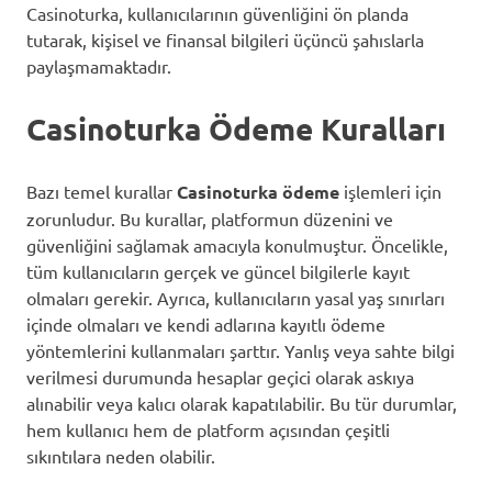
Casinoturka, kullanıcılarının güvenliğini ön planda
tutarak, kişisel ve finansal bilgileri üçüncü şahıslarla
paylaşmamaktadır.
Casinoturka Ödeme Kuralları
Bazı temel kurallar
Casinoturka ödeme
işlemleri için
zorunludur. Bu kurallar, platformun düzenini ve
güvenliğini sağlamak amacıyla konulmuştur. Öncelikle,
tüm kullanıcıların gerçek ve güncel bilgilerle kayıt
olmaları gerekir. Ayrıca, kullanıcıların yasal yaş sınırları
içinde olmaları ve kendi adlarına kayıtlı ödeme
yöntemlerini kullanmaları şarttır. Yanlış veya sahte bilgi
verilmesi durumunda hesaplar geçici olarak askıya
alınabilir veya kalıcı olarak kapatılabilir. Bu tür durumlar,
hem kullanıcı hem de platform açısından çeşitli
sıkıntılara neden olabilir.