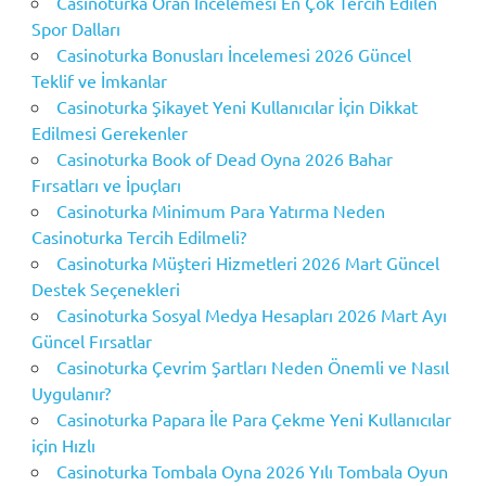
Casinoturka Oran İncelemesi En Çok Tercih Edilen
Spor Dalları
Casinoturka Bonusları İncelemesi 2026 Güncel
Teklif ve İmkanlar
Casinoturka Şikayet Yeni Kullanıcılar İçin Dikkat
Edilmesi Gerekenler
Casinoturka Book of Dead Oyna 2026 Bahar
Fırsatları ve İpuçları
Casinoturka Minimum Para Yatırma Neden
Casinoturka Tercih Edilmeli?
Casinoturka Müşteri Hizmetleri 2026 Mart Güncel
Destek Seçenekleri
Casinoturka Sosyal Medya Hesapları 2026 Mart Ayı
Güncel Fırsatlar
Casinoturka Çevrim Şartları Neden Önemli ve Nasıl
Uygulanır?
Casinoturka Papara İle Para Çekme Yeni Kullanıcılar
için Hızlı
Casinoturka Tombala Oyna 2026 Yılı Tombala Oyun