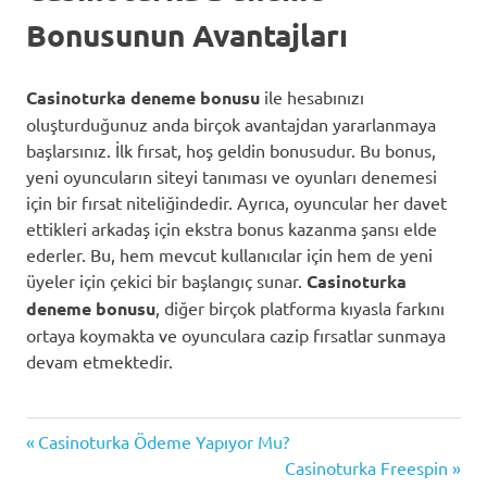
Bonusunun Avantajları
Casinoturka deneme bonusu
ile hesabınızı
oluşturduğunuz anda birçok avantajdan yararlanmaya
başlarsınız. İlk fırsat, hoş geldin bonusudur. Bu bonus,
yeni oyuncuların siteyi tanıması ve oyunları denemesi
için bir fırsat niteliğindedir. Ayrıca, oyuncular her davet
ettikleri arkadaş için ekstra bonus kazanma şansı elde
ederler. Bu, hem mevcut kullanıcılar için hem de yeni
üyeler için çekici bir başlangıç sunar.
Casinoturka
deneme bonusu
, diğer birçok platforma kıyasla farkını
ortaya koymakta ve oyunculara cazip fırsatlar sunmaya
devam etmektedir.
Previous
Yazı
Casinoturka Ödeme Yapıyor Mu?
Post:
Next
Casinoturka Freespin