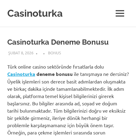
Skip
to
Casinoturka
MENU
content
Casinoturka Deneme Bonusu
ŞUBAT 8, 2026
BONUS
Türk online casino sektöründe fırsatlarla dolu
Casinoturka
deneme bonusu
ile tanışmaya ne dersiniz?
Üyelik işlemleri son derece basit adımlardan oluşmakta
ve birkaç dakika içinde tamamlanabilmektedir. İlk adım
olarak, platforma temel kişisel bilgilerinizi girerek
başlarsınız. Bu bilgiler arasında ad, soyad ve doğum
tarihi bulunmaktadır. Tüm bilgilerinizi doğru ve eksiksiz
bir şekilde girmeniz, ileriye dönük herhangi bir
problemle karşılaşmamanız için büyük önem taşır.
Örneğin, para çekme işlemleri sırasında sorun