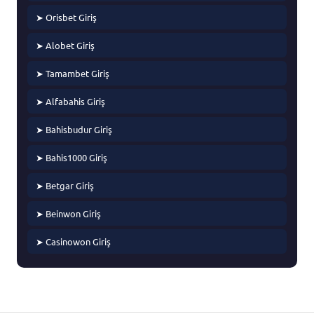
➤ Orisbet Giriş
➤ Alobet Giriş
➤ Tamambet Giriş
➤ Alfabahis Giriş
➤ Bahisbudur Giriş
➤ Bahis1000 Giriş
➤ Betgar Giriş
➤ Beinwon Giriş
➤ Casinowon Giriş