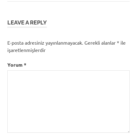
gezinmesi
Post:
LEAVE A REPLY
E-posta adresiniz yayınlanmayacak.
Gerekli alanlar
*
ile
işaretlenmişlerdir
Yorum
*