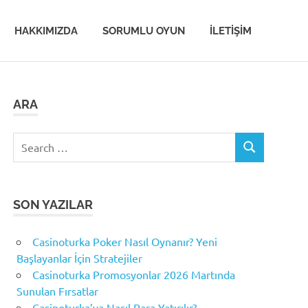
HAKKIMIZDA
SORUMLU OYUN
İLETIŞIM
ARA
Search
SEARCH
for:
SON YAZILAR
Casinoturka Poker Nasıl Oynanır? Yeni
Başlayanlar İçin Stratejiler
Casinoturka Promosyonlar 2026 Martında
Sunulan Fırsatlar
Casinoturka’ya Nasıl Para Yatırılır?