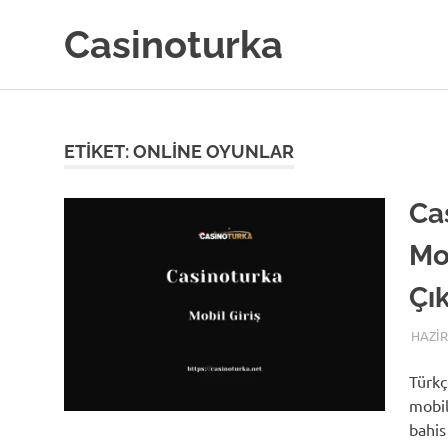
Skip
Casinoturka
to
content
ETIKET:
ONLINE OYUNLAR
Ca
Mo
Çı
HAZIR
Türkç
mobil
bahi