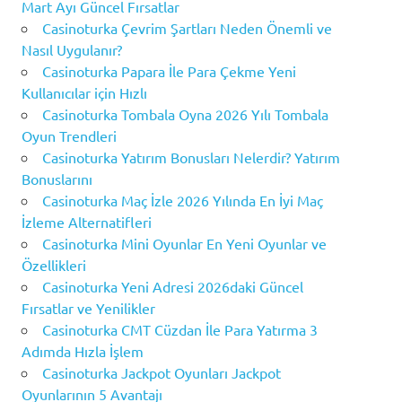
Mart Ayı Güncel Fırsatlar
Casinoturka Çevrim Şartları Neden Önemli ve
Nasıl Uygulanır?
Casinoturka Papara İle Para Çekme Yeni
Kullanıcılar için Hızlı
Casinoturka Tombala Oyna 2026 Yılı Tombala
Oyun Trendleri
Casinoturka Yatırım Bonusları Nelerdir? Yatırım
Bonuslarını
Casinoturka Maç İzle 2026 Yılında En İyi Maç
İzleme Alternatifleri
Casinoturka Mini Oyunlar En Yeni Oyunlar ve
Özellikleri
Casinoturka Yeni Adresi 2026daki Güncel
Fırsatlar ve Yenilikler
Casinoturka CMT Cüzdan İle Para Yatırma 3
Adımda Hızla İşlem
Casinoturka Jackpot Oyunları Jackpot
Oyunlarının 5 Avantajı