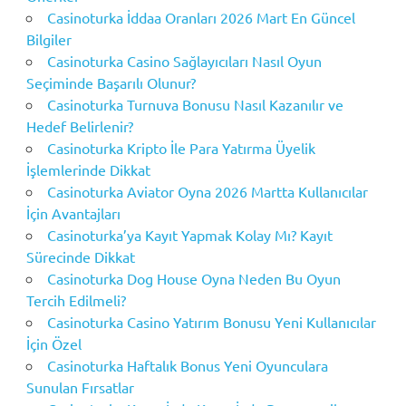
Casinoturka İddaa Oranları 2026 Mart En Güncel
Bilgiler
Casinoturka Casino Sağlayıcıları Nasıl Oyun
Seçiminde Başarılı Olunur?
Casinoturka Turnuva Bonusu Nasıl Kazanılır ve
Hedef Belirlenir?
Casinoturka Kripto İle Para Yatırma Üyelik
İşlemlerinde Dikkat
Casinoturka Aviator Oyna 2026 Martta Kullanıcılar
İçin Avantajları
Casinoturka’ya Kayıt Yapmak Kolay Mı? Kayıt
Sürecinde Dikkat
Casinoturka Dog House Oyna Neden Bu Oyun
Tercih Edilmeli?
Casinoturka Casino Yatırım Bonusu Yeni Kullanıcılar
İçin Özel
Casinoturka Haftalık Bonus Yeni Oyunculara
Sunulan Fırsatlar