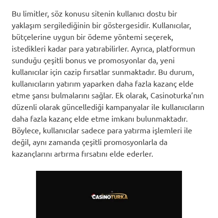
Bu limitler, söz konusu sitenin kullanıcı dostu bir
yaklaşım sergilediğinin bir göstergesidir. Kullanıcılar,
bütçelerine uygun bir ödeme yöntemi seçerek,
istedikleri kadar para yatırabilirler. Ayrıca, platformun
sunduğu çeşitli bonus ve promosyonlar da, yeni
kullanıcılar için cazip fırsatlar sunmaktadır. Bu durum,
kullanıcıların yatırım yaparken daha fazla kazanç elde
etme şansı bulmalarını sağlar. Ek olarak, Casinoturka’nın
düzenli olarak güncellediği kampanyalar ile kullanıcıların
daha fazla kazanç elde etme imkanı bulunmaktadır.
Böylece, kullanıcılar sadece para yatırma işlemleri ile
değil, aynı zamanda çeşitli promosyonlarla da
kazançlarını artırma fırsatını elde ederler.