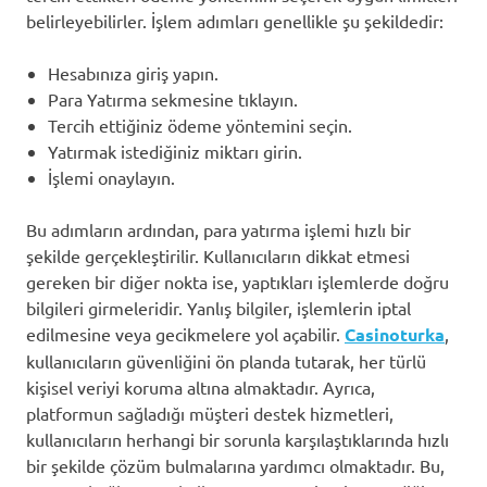
belirleyebilirler. İşlem adımları genellikle şu şekildedir:
Hesabınıza giriş yapın.
Para Yatırma sekmesine tıklayın.
Tercih ettiğiniz ödeme yöntemini seçin.
Yatırmak istediğiniz miktarı girin.
İşlemi onaylayın.
Bu adımların ardından, para yatırma işlemi hızlı bir
şekilde gerçekleştirilir. Kullanıcıların dikkat etmesi
gereken bir diğer nokta ise, yaptıkları işlemlerde doğru
bilgileri girmeleridir. Yanlış bilgiler, işlemlerin iptal
edilmesine veya gecikmelere yol açabilir.
Casinoturka
,
kullanıcıların güvenliğini ön planda tutarak, her türlü
kişisel veriyi koruma altına almaktadır. Ayrıca,
platformun sağladığı müşteri destek hizmetleri,
kullanıcıların herhangi bir sorunla karşılaştıklarında hızlı
bir şekilde çözüm bulmalarına yardımcı olmaktadır. Bu,