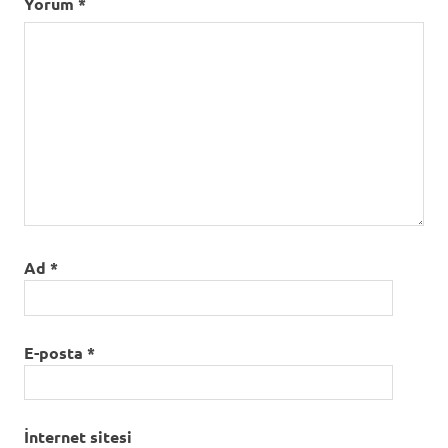
Yorum
*
Ad
*
E-posta
*
İnternet sitesi