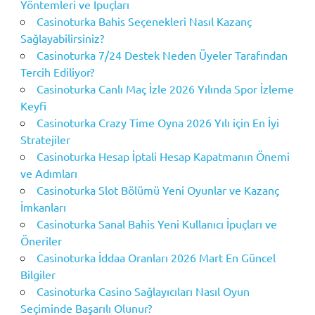
Yöntemleri ve İpuçları
Casinoturka Bahis Seçenekleri Nasıl Kazanç
Sağlayabilirsiniz?
Casinoturka 7/24 Destek Neden Üyeler Tarafından
Tercih Ediliyor?
Casinoturka Canlı Maç İzle 2026 Yılında Spor İzleme
Keyfi
Casinoturka Crazy Time Oyna 2026 Yılı için En İyi
Stratejiler
Casinoturka Hesap İptali Hesap Kapatmanın Önemi
ve Adımları
Casinoturka Slot Bölümü Yeni Oyunlar ve Kazanç
İmkanları
Casinoturka Sanal Bahis Yeni Kullanıcı İpuçları ve
Öneriler
Casinoturka İddaa Oranları 2026 Mart En Güncel
Bilgiler
Casinoturka Casino Sağlayıcıları Nasıl Oyun
Seçiminde Başarılı Olunur?