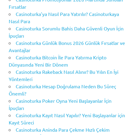
Fırsatlar
Casinoturka’ya Nasıl Para Yatırılır? Casinoturkaya
Nasıl Para
Casinoturka Sorumlu Bahis Daha Güvenli Oyun İçin
İpuçları
Casinoturka Günlük Bonus 2026 Günlük Fırsatlar ve
Avantajlar
Casinoturka Bitcoin İle Para Yatırma Kripto
Dünyasında Yeni Bir Dönem
Casinoturka Rakeback Nasıl Alınır? Bu Yılın En İyi
Yöntemleri
Casinoturka Hesap Doğrulama Neden Bu Süreç
Önemli?
Casinoturka Poker Oyna Yeni Başlayanlar İçin
İpuçları
Casinoturka Kayıt Nasıl Yapılır? Yeni Başlayanlar için
Kayıt Süreci
Casinoturka Aninda Para Çekme Hızlı Çekim