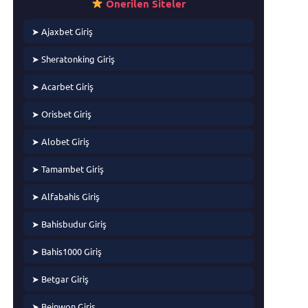
Önerilen Siteler
➤ Ajaxbet Giriş
➤ Sheratonking Giriş
➤ Acarbet Giriş
➤ Orisbet Giriş
➤ Alobet Giriş
➤ Tamambet Giriş
➤ Alfabahis Giriş
➤ Bahisbudur Giriş
➤ Bahis1000 Giriş
➤ Betgar Giriş
➤ Beinwon Giriş