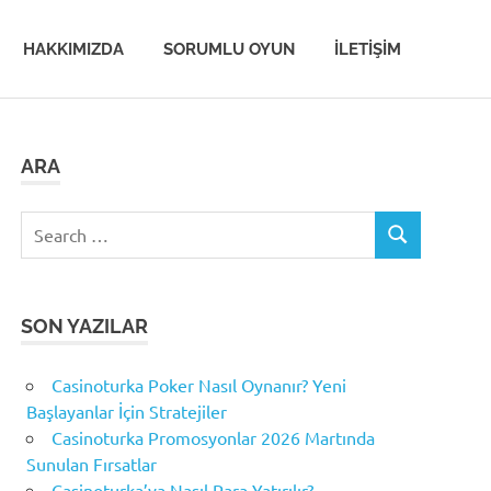
HAKKIMIZDA
SORUMLU OYUN
İLETIŞIM
ARA
Search
SEARCH
for:
SON YAZILAR
Casinoturka Poker Nasıl Oynanır? Yeni
Başlayanlar İçin Stratejiler
Casinoturka Promosyonlar 2026 Martında
Sunulan Fırsatlar
Casinoturka’ya Nasıl Para Yatırılır?