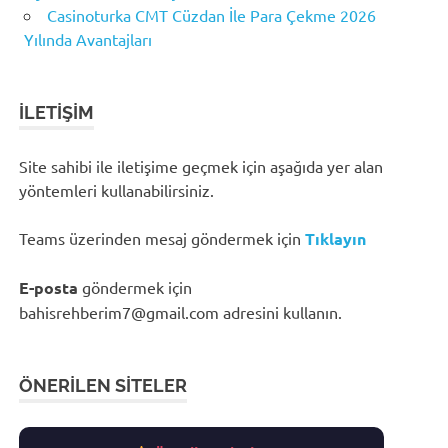
Casinoturka CMT Cüzdan İle Para Çekme 2026
Yılında Avantajları
İLETIŞIM
Site sahibi ile iletişime geçmek için aşağıda yer alan
yöntemleri kullanabilirsiniz.
Teams üzerinden mesaj göndermek için
Tıklayın
E-posta
göndermek için
bahisrehberim7@gmail.com
adresini kullanın.
ÖNERILEN SITELER