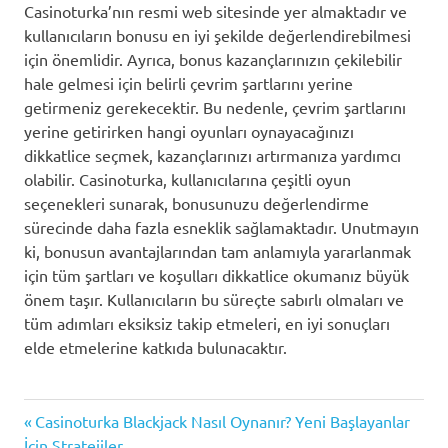
Casinoturka’nın resmi web sitesinde yer almaktadır ve
kullanıcıların bonusu en iyi şekilde değerlendirebilmesi
için önemlidir. Ayrıca, bonus kazançlarınızın çekilebilir
hale gelmesi için belirli çevrim şartlarını yerine
getirmeniz gerekecektir. Bu nedenle, çevrim şartlarını
yerine getirirken hangi oyunları oynayacağınızı
dikkatlice seçmek, kazançlarınızı artırmanıza yardımcı
olabilir. Casinoturka, kullanıcılarına çeşitli oyun
seçenekleri sunarak, bonusunuzu değerlendirme
sürecinde daha fazla esneklik sağlamaktadır. Unutmayın
ki, bonusun avantajlarından tam anlamıyla yararlanmak
için tüm şartları ve koşulları dikkatlice okumanız büyük
önem taşır. Kullanıcıların bu süreçte sabırlı olmaları ve
tüm adımları eksiksiz takip etmeleri, en iyi sonuçları
elde etmelerine katkıda bulunacaktır.
Casinoturka
Previous
Yazı
Casinoturka Blackjack Nasıl Oynanır? Yeni Başlayanlar
Bonus
Post:
İçin Stratejiler