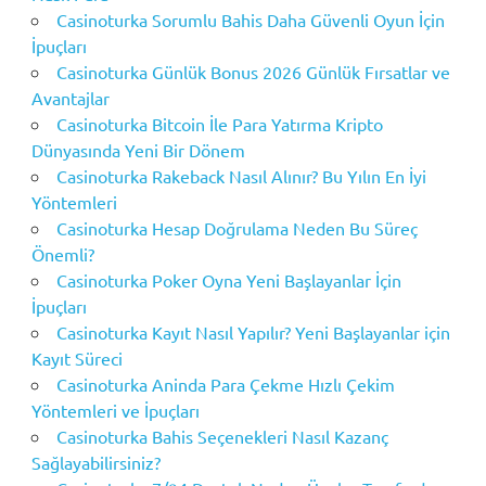
Casinoturka Sorumlu Bahis Daha Güvenli Oyun İçin
İpuçları
Casinoturka Günlük Bonus 2026 Günlük Fırsatlar ve
Avantajlar
Casinoturka Bitcoin İle Para Yatırma Kripto
Dünyasında Yeni Bir Dönem
Casinoturka Rakeback Nasıl Alınır? Bu Yılın En İyi
Yöntemleri
Casinoturka Hesap Doğrulama Neden Bu Süreç
Önemli?
Casinoturka Poker Oyna Yeni Başlayanlar İçin
İpuçları
Casinoturka Kayıt Nasıl Yapılır? Yeni Başlayanlar için
Kayıt Süreci
Casinoturka Aninda Para Çekme Hızlı Çekim
Yöntemleri ve İpuçları
Casinoturka Bahis Seçenekleri Nasıl Kazanç
Sağlayabilirsiniz?