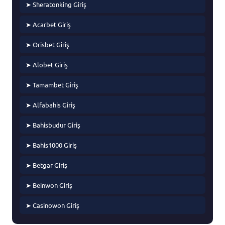
➤ Sheratonking Giriş
➤ Acarbet Giriş
➤ Orisbet Giriş
➤ Alobet Giriş
➤ Tamambet Giriş
➤ Alfabahis Giriş
➤ Bahisbudur Giriş
➤ Bahis1000 Giriş
➤ Betgar Giriş
➤ Beinwon Giriş
➤ Casinowon Giriş