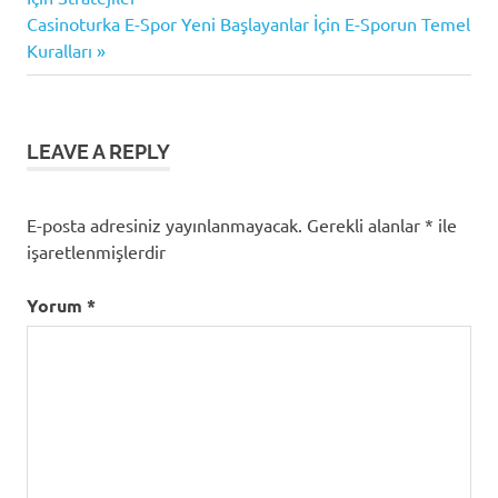
gezinmesi
Çevrimiçi
Next
Casinoturka E-Spor Yeni Başlayanlar İçin E-Sporun Temel
bahis
Post:
Kuralları
Yatırım
Şartları
LEAVE A REPLY
E-posta adresiniz yayınlanmayacak.
Gerekli alanlar
*
ile
işaretlenmişlerdir
Yorum
*