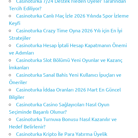
Casinoturka 7/24 Destek Neden Üyeler Tarafından
Tercih Ediliyor?
Casinoturka Canlı Maç İzle 2026 Yılında Spor İzleme
Keyfi
Casinoturka Crazy Time Oyna 2026 Yılı için En İyi
Stratejiler
Casinoturka Hesap İptali Hesap Kapatmanın Önemi
ve Adımları
Casinoturka Slot Bölümü Yeni Oyunlar ve Kazanç
İmkanları
Casinoturka Sanal Bahis Yeni Kullanıcı İpuçları ve
Öneriler
Casinoturka İddaa Oranları 2026 Mart En Güncel
Bilgiler
Casinoturka Casino Sağlayıcıları Nasıl Oyun
Seçiminde Başarılı Olunur?
Casinoturka Turnuva Bonusu Nasıl Kazanılır ve
Hedef Belirlenir?
Casinoturka Kripto İle Para Yatırma Üyelik