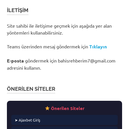
İLETIŞIM
Site sahibi ile iletişime geçmek için aşağıda yer alan
yöntemleri kullanabilirsiniz.
Teams üzerinden mesaj göndermek için
Tıklayın
E-posta
göndermek için
bahisrehberim7@gmail.com
adresini kullanın.
ÖNERILEN SITELER
Önerilen Siteler
➤ Ajaxbet Giriş