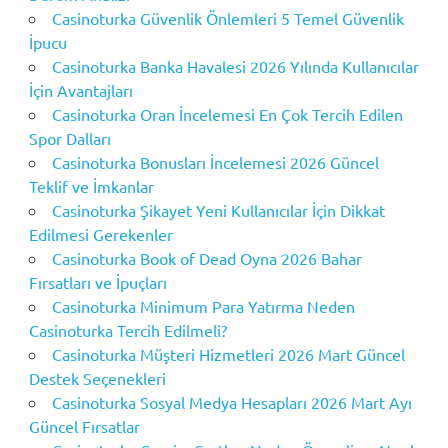
Casinoturka Güvenlik Önlemleri 5 Temel Güvenlik
İpucu
Casinoturka Banka Havalesi 2026 Yılında Kullanıcılar
İçin Avantajları
Casinoturka Oran İncelemesi En Çok Tercih Edilen
Spor Dalları
Casinoturka Bonusları İncelemesi 2026 Güncel
Teklif ve İmkanlar
Casinoturka Şikayet Yeni Kullanıcılar İçin Dikkat
Edilmesi Gerekenler
Casinoturka Book of Dead Oyna 2026 Bahar
Fırsatları ve İpuçları
Casinoturka Minimum Para Yatırma Neden
Casinoturka Tercih Edilmeli?
Casinoturka Müşteri Hizmetleri 2026 Mart Güncel
Destek Seçenekleri
Casinoturka Sosyal Medya Hesapları 2026 Mart Ayı
Güncel Fırsatlar