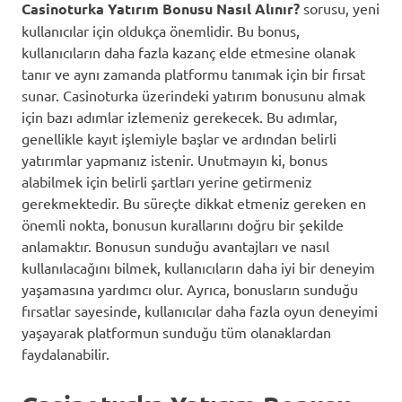
Casinoturka Yatırım Bonusu Nasıl Alınır?
sorusu, yeni
kullanıcılar için oldukça önemlidir. Bu bonus,
kullanıcıların daha fazla kazanç elde etmesine olanak
tanır ve aynı zamanda platformu tanımak için bir fırsat
sunar. Casinoturka üzerindeki yatırım bonusunu almak
için bazı adımlar izlemeniz gerekecek. Bu adımlar,
genellikle kayıt işlemiyle başlar ve ardından belirli
yatırımlar yapmanız istenir. Unutmayın ki, bonus
alabilmek için belirli şartları yerine getirmeniz
gerekmektedir. Bu süreçte dikkat etmeniz gereken en
önemli nokta, bonusun kurallarını doğru bir şekilde
anlamaktır. Bonusun sunduğu avantajları ve nasıl
kullanılacağını bilmek, kullanıcıların daha iyi bir deneyim
yaşamasına yardımcı olur. Ayrıca, bonusların sunduğu
fırsatlar sayesinde, kullanıcılar daha fazla oyun deneyimi
yaşayarak platformun sunduğu tüm olanaklardan
faydalanabilir.