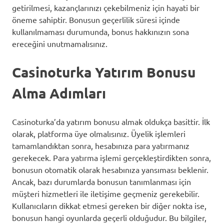
getirilmesi, kazançlarınızı çekebilmeniz için hayati bir
öneme sahiptir. Bonusun geçerlilik süresi içinde
kullanılmaması durumunda, bonus hakkınızın sona
ereceğini unutmamalısınız.
Casinoturka Yatırım Bonusu
Alma Adımları
Casinoturka’da yatırım bonusu almak oldukça basittir. İlk
olarak, platforma üye olmalısınız. Üyelik işlemleri
tamamlandıktan sonra, hesabınıza para yatırmanız
gerekecek. Para yatırma işlemi gerçekleştirdikten sonra,
bonusun otomatik olarak hesabınıza yansıması beklenir.
Ancak, bazı durumlarda bonusun tanımlanması için
müşteri hizmetleri ile iletişime geçmeniz gerekebilir.
Kullanıcıların dikkat etmesi gereken bir diğer nokta ise,
bonusun hangi oyunlarda geçerli olduğudur. Bu bilgiler,