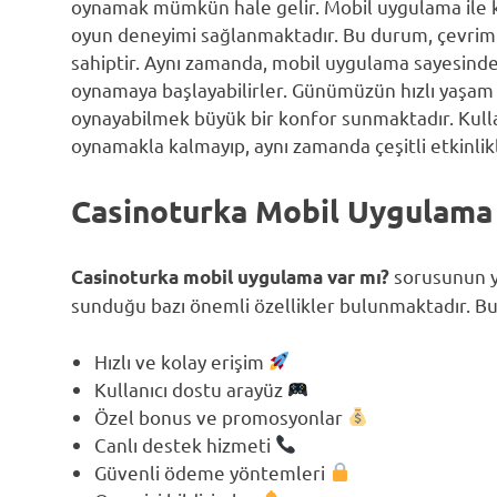
oynamak mümkün hale gelir. Mobil uygulama ile kull
oyun deneyimi sağlanmaktadır. Bu durum, çevrimi
sahiptir. Aynı zamanda, mobil uygulama sayesind
oynamaya başlayabilirler. Günümüzün hızlı yaşam
oynayabilmek büyük bir konfor sunmaktadır. Kullanı
oynamakla kalmayıp, aynı zamanda çeşitli etkinlikle
Casinoturka Mobil Uygulama 
sorusunun ya
Casinoturka mobil uygulama var mı?
sunduğu bazı önemli özellikler bulunmaktadır. Bu 
Hızlı ve kolay erişim
Kullanıcı dostu arayüz
Özel bonus ve promosyonlar
Canlı destek hizmeti
Güvenli ödeme yöntemleri