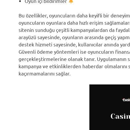
Oyun içi bildirimler
Bu özellikler, oyuncuların daha keyifli bir deney
oyuncuların oyunlara daha hızlı erişim sağlamala
sitenin sunduğu çeşitli kampanyalardan da fayda
arayüzü sayesinde, oyunların arasında geçiş yapma
destek hizmeti sayesinde, kullanıcılar anında yardım
Güvenli ödeme yöntemleri ise oyuncuların finansal
gerçekleştirmelerine olanak tanır. Uygulamanın su
kampanya ve etkinliklerden haberdar olmalarını sağ
kaçırmamalarını sağlar.