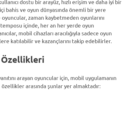
anıcı dostu bir arayüz, hızlı erişim ve daha iyi bir
çi bahis ve oyun dünyasında önemli bir yere
e oyuncular, zaman kaybetmeden oyunlarını
 temposu içinde, her an her yerde oyun
cılar, mobil cihazları aracılığıyla sadece oyun
re katılabilir ve kazançlarını takip edebilirler.
Özellikleri
nıtını arayan oyuncular için, mobil uygulamanın
özellikler arasında şunlar yer almaktadır: