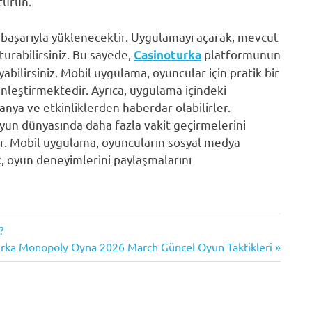
turun.
 başarıyla yüklenecektir. Uygulamayı açarak, mevcut
turabilirsiniz. Bu sayede,
platformunun
Casinoturka
bilirsiniz. Mobil uygulama, oyuncular için pratik bir
leştirmektedir. Ayrıca, uygulama içindeki
anya ve etkinliklerden haberdar olabilirler.
oyun dünyasında daha fazla vakit geçirmelerini
r. Mobil uygulama, oyuncuların sosyal medya
, oyun deneyimlerini paylaşmalarını
?
urka Monopoly Oyna 2026 March Güncel Oyun Taktikleri