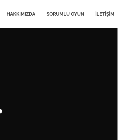
HAKKIMIZDA
SORUMLU OYUN
İLETIŞIM