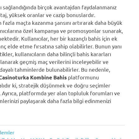
ı sağlandığında birçok avantajdan faydalanmanız
j, yüksek oranlar ve cazip bonuslardır.
den fazla maçta kazanma şansını artırarak daha büyük
llanıcılarına özel kampanya ve promosyonlar sunarak,
tedir. Kullanıcılar, her bir kazançlı bahis için ek
nç elde etme fırsatına sahip olabilirler. Bunun yanı
kler, kullanıcıların daha bilinçli bahis kararları
ullanarak geçmiş maç verilerini inceleyebilir ve
dayalı tahminlerde bulunabilirler. Bu nedenle,
platformunu
Casinoturka Kombine Bahis
ıdır ki, stratejik düşünmek ve doğru seçimler
. Ayrıca, platformda yer alan topluluk forumları ve
mlerinizi paylaşarak daha fazla bilgi edinmenizi
şlemler