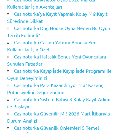
Kullanıcılar İçin Avantajları
Casinoturka’ya Kayıt Yapmak Kolay Mı? Kayıt
Sürecinde Dikkat
Casinoturka Dog House Oyna Neden Bu Oyun
Tercih Edilmeli?
Casinoturka Casino Yatırım Bonusu Yeni
Kullanıcılar İçin Özel
Casinoturka Haftalık Bonus Yeni Oyunculara
Sunulan Fırsatlar
Casinoturka Kayıp İade Kayıp İade Programı ile
Oyun Deneyiminizi
Casinoturka Para Kazandırıyor Mu? Kazanç
Potansiyelini Değerlendirin
Casinoturka Sistem Bahisi 3 Kolay Kayıt Adımı
ile Başlayın
Casinoturka Güvenilir Mı? 2026 Mart İtibarıyla
Durum Analizi
Casinoturka Güvenlik Önlemleri 5 Temel