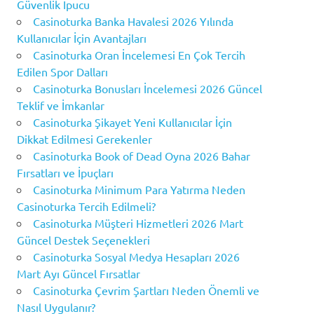
Güvenlik İpucu
Casinoturka Banka Havalesi 2026 Yılında
Kullanıcılar İçin Avantajları
Casinoturka Oran İncelemesi En Çok Tercih
Edilen Spor Dalları
Casinoturka Bonusları İncelemesi 2026 Güncel
Teklif ve İmkanlar
Casinoturka Şikayet Yeni Kullanıcılar İçin
Dikkat Edilmesi Gerekenler
Casinoturka Book of Dead Oyna 2026 Bahar
Fırsatları ve İpuçları
Casinoturka Minimum Para Yatırma Neden
Casinoturka Tercih Edilmeli?
Casinoturka Müşteri Hizmetleri 2026 Mart
Güncel Destek Seçenekleri
Casinoturka Sosyal Medya Hesapları 2026
Mart Ayı Güncel Fırsatlar
Casinoturka Çevrim Şartları Neden Önemli ve
Nasıl Uygulanır?