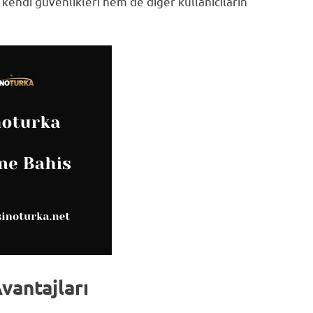
endi güvenlikleri hem de diğer kullanıcıların
vantajları