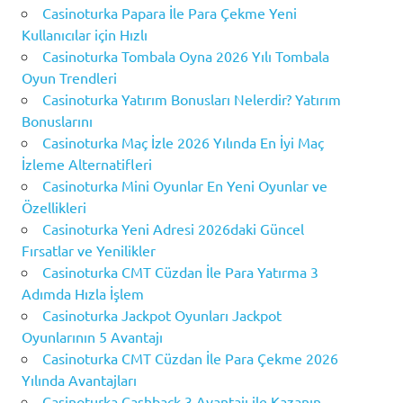
Casinoturka Papara İle Para Çekme Yeni
Kullanıcılar için Hızlı
Casinoturka Tombala Oyna 2026 Yılı Tombala
Oyun Trendleri
Casinoturka Yatırım Bonusları Nelerdir? Yatırım
Bonuslarını
Casinoturka Maç İzle 2026 Yılında En İyi Maç
İzleme Alternatifleri
Casinoturka Mini Oyunlar En Yeni Oyunlar ve
Özellikleri
Casinoturka Yeni Adresi 2026daki Güncel
Fırsatlar ve Yenilikler
Casinoturka CMT Cüzdan İle Para Yatırma 3
Adımda Hızla İşlem
Casinoturka Jackpot Oyunları Jackpot
Oyunlarının 5 Avantajı
Casinoturka CMT Cüzdan İle Para Çekme 2026
Yılında Avantajları
Casinoturka Cashback 3 Avantajı ile Kazanın