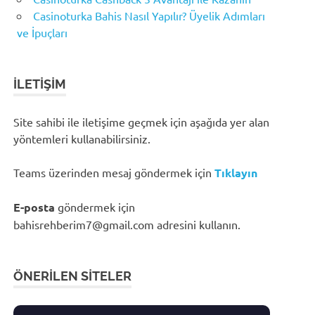
Casinoturka Bahis Nasıl Yapılır? Üyelik Adımları
ve İpuçları
İLETIŞIM
Site sahibi ile iletişime geçmek için aşağıda yer alan
yöntemleri kullanabilirsiniz.
Teams üzerinden mesaj göndermek için
Tıklayın
E-posta
göndermek için
bahisrehberim7@gmail.com
adresini kullanın.
ÖNERILEN SITELER