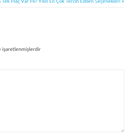
 Tek Maç Var Mı? Yılın En Çok Tercih Edilen Seçenekleri
e işaretlenmişlerdir