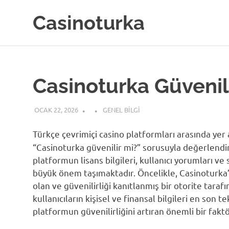
Skip
Casinoturka
to
content
Casinoturka Güvenil
OCAK 22, 2026
GENEL BILGI
Türkçe çevrimiçi casino platformları arasında yer
“Casinoturka güvenilir mi?” sorusuyla değerlendir
platformun lisans bilgileri, kullanıcı yorumları v
büyük önem taşımaktadır. Öncelikle, Casinoturka’nı
olan ve güvenilirliği kanıtlanmış bir otorite tarafı
kullanıcıların kişisel ve finansal bilgileri en son
platformun güvenilirliğini artıran önemli bir fakt