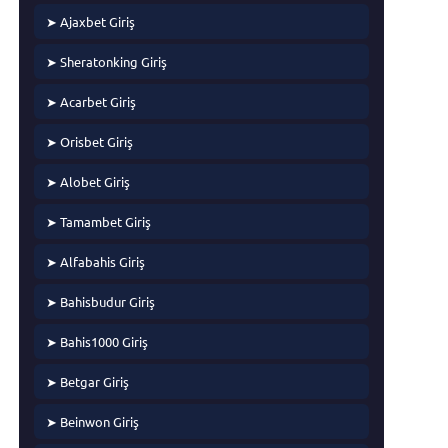
➤ Ajaxbet Giriş
➤ Sheratonking Giriş
➤ Acarbet Giriş
➤ Orisbet Giriş
➤ Alobet Giriş
➤ Tamambet Giriş
➤ Alfabahis Giriş
➤ Bahisbudur Giriş
➤ Bahis1000 Giriş
➤ Betgar Giriş
➤ Beinwon Giriş