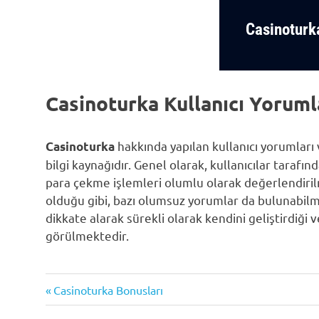
Casinoturka Kullanıcı Yoruml
hakkında yapılan kullanıcı yorumları ve
Casinoturka
bilgi kaynağıdır. Genel olarak, kullanıcılar tarafı
para çekme işlemleri olumlu olarak değerlendiril
olduğu gibi, bazı olumsuz yorumlar da bulunabilme
dikkate alarak sürekli olarak kendini geliştirdiği v
görülmektedir.
Previous
Yazı
Casinoturka Bonusları
Post: