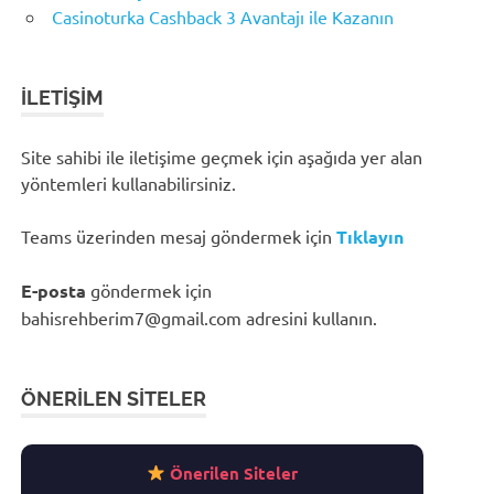
Casinoturka Cashback 3 Avantajı ile Kazanın
İLETIŞIM
Site sahibi ile iletişime geçmek için aşağıda yer alan
yöntemleri kullanabilirsiniz.
Teams üzerinden mesaj göndermek için
Tıklayın
E-posta
göndermek için
bahisrehberim7@gmail.com
adresini kullanın.
ÖNERILEN SITELER
Önerilen Siteler