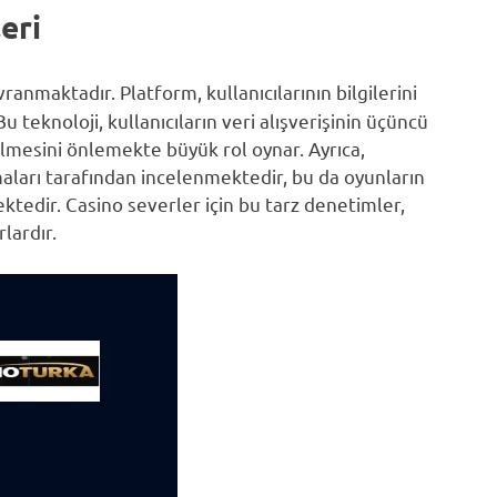
eri
anmaktadır. Platform, kullanıcılarının bilgilerini
u teknoloji, kullanıcıların veri alışverişinin üçüncü
ilmesini önlemekte büyük rol oynar. Ayrıca,
aları tarafından incelenmektedir, bu da oyunların
ktedir. Casino severler için bu tarz denetimler,
lardır.