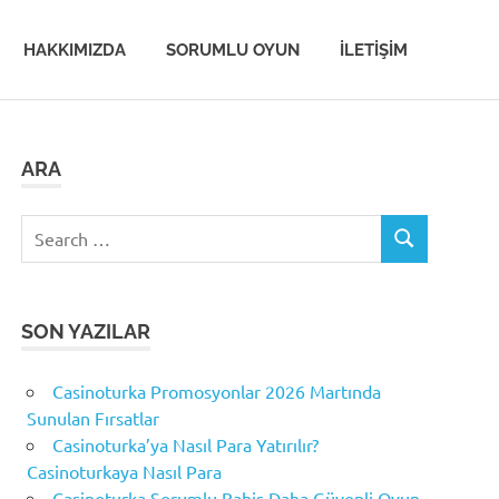
HAKKIMIZDA
SORUMLU OYUN
İLETIŞIM
ARA
Search
SEARCH
for:
SON YAZILAR
Casinoturka Promosyonlar 2026 Martında
Sunulan Fırsatlar
Casinoturka’ya Nasıl Para Yatırılır?
Casinoturkaya Nasıl Para
Casinoturka Sorumlu Bahis Daha Güvenli Oyun