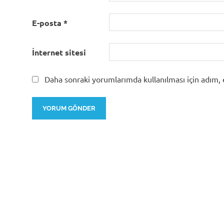
E-posta
*
İnternet sitesi
Daha sonraki yorumlarımda kullanılması için adım, 