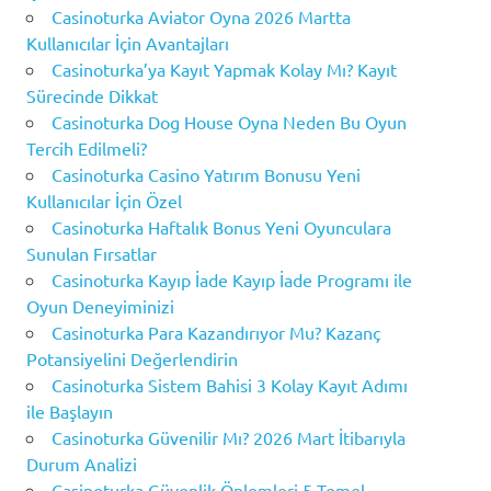
Casinoturka Aviator Oyna 2026 Martta
Kullanıcılar İçin Avantajları
Casinoturka’ya Kayıt Yapmak Kolay Mı? Kayıt
Sürecinde Dikkat
Casinoturka Dog House Oyna Neden Bu Oyun
Tercih Edilmeli?
Casinoturka Casino Yatırım Bonusu Yeni
Kullanıcılar İçin Özel
Casinoturka Haftalık Bonus Yeni Oyunculara
Sunulan Fırsatlar
Casinoturka Kayıp İade Kayıp İade Programı ile
Oyun Deneyiminizi
Casinoturka Para Kazandırıyor Mu? Kazanç
Potansiyelini Değerlendirin
Casinoturka Sistem Bahisi 3 Kolay Kayıt Adımı
ile Başlayın
Casinoturka Güvenilir Mı? 2026 Mart İtibarıyla
Durum Analizi
Casinoturka Güvenlik Önlemleri 5 Temel