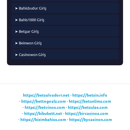
➤ Bahisbudur Giriş
➤ Bahis1000 Giriş
➤ Betgar Giriş
➤ Beinwon Giriş
➤ Casinowon Giriş
https://betsalvadorr.net
-
https://betsin.info
-
https://bettogoalz.com
-
https://betunlims.com
-
https://betvinos.com
-
https://betzulas.com
-
https://bibubett.net
-
https://bircasinos.com
-
https://bizimbahiss.com
-
https://bycasinon.com