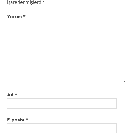
işaretlenmişlerdir
Yorum
*
Ad
*
E-posta
*