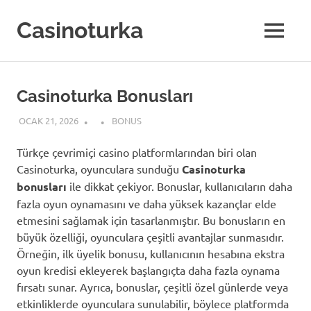
Skip
to
Casinoturka
MENU
content
Casinoturka Bonusları
OCAK 21, 2026
BONUS
Türkçe çevrimiçi casino platformlarından biri olan
Casinoturka, oyunculara sunduğu
Casinoturka
bonusları
ile dikkat çekiyor. Bonuslar, kullanıcıların daha
fazla oyun oynamasını ve daha yüksek kazançlar elde
etmesini sağlamak için tasarlanmıştır. Bu bonusların en
büyük özelliği, oyunculara çeşitli avantajlar sunmasıdır.
Örneğin, ilk üyelik bonusu, kullanıcının hesabına ekstra
oyun kredisi ekleyerek başlangıçta daha fazla oynama
fırsatı sunar. Ayrıca, bonuslar, çeşitli özel günlerde veya
etkinliklerde oyunculara sunulabilir, böylece platformda