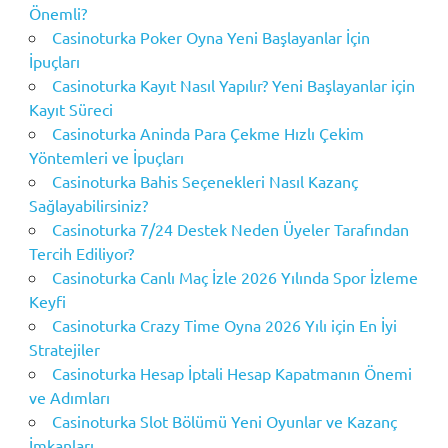
Önemli?
Casinoturka Poker Oyna Yeni Başlayanlar İçin
İpuçları
Casinoturka Kayıt Nasıl Yapılır? Yeni Başlayanlar için
Kayıt Süreci
Casinoturka Aninda Para Çekme Hızlı Çekim
Yöntemleri ve İpuçları
Casinoturka Bahis Seçenekleri Nasıl Kazanç
Sağlayabilirsiniz?
Casinoturka 7/24 Destek Neden Üyeler Tarafından
Tercih Ediliyor?
Casinoturka Canlı Maç İzle 2026 Yılında Spor İzleme
Keyfi
Casinoturka Crazy Time Oyna 2026 Yılı için En İyi
Stratejiler
Casinoturka Hesap İptali Hesap Kapatmanın Önemi
ve Adımları
Casinoturka Slot Bölümü Yeni Oyunlar ve Kazanç
İmkanları