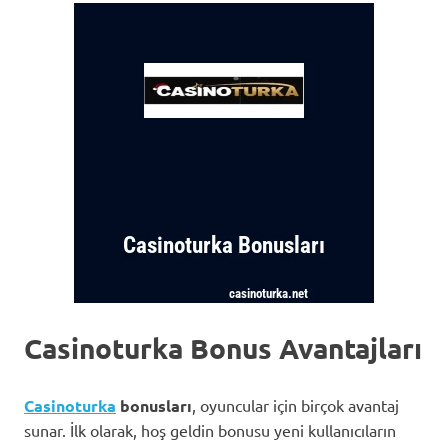
Casinoturka Bonus Avantajları
Casinoturka
bonusları
, oyuncular için birçok avantaj
sunar. İlk olarak, hoş geldin bonusu yeni kullanıcıların