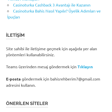
Casinoturka Cashback 3 Avantajı ile Kazanın
Casinoturka Bahis Nasıl Yapılır? Üyelik Adımları ve
İpuçları
İLETIŞIM
Site sahibi ile iletişime geçmek için aşağıda yer alan
yöntemleri kullanabilirsiniz.
Teams üzerinden mesaj göndermek için
Tıklayın
E-posta
göndermek için
bahisrehberim7@gmail.com
adresini kullanın.
ÖNERILEN SITELER