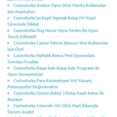
Casinoturka Aviator Oyna 2026 Martta Kullanıcılar
İçin Avantajları
Casinoturka’ya Kayıt Yapmak Kolay Mı? Kayıt
Sürecinde Dikkat
Casinoturka Dog House Oyna Neden Bu Oyun
Tercih Edilmeli?
Casinoturka Casino Yatırım Bonusu Yeni Kullanıcılar
İçin Özel
Casinoturka Haftalık Bonus Yeni Oyunculara
Sunulan Fırsatlar
Casinoturka Kayıp İade Kayıp İade Programı ile
Oyun Deneyiminizi
Casinoturka Para Kazandırıyor Mu? Kazanç
Potansiyelini Değerlendirin
Casinoturka Sistem Bahisi 3 Kolay Kayıt Adımı ile
Başlayın
Casinoturka Güvenilir Mı? 2026 Mart İtibarıyla
Durum Analizi