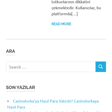
tutkunlarının dikkatini
çekmektedir. Kullanıcılar, bu
platformda[…]
READ MORE
ARA
Search
SEARCH
for:
SON YAZILAR
Casinoturka’ya Nasıl Para Yatırılır? Casinoturkaya
Nasıl Para