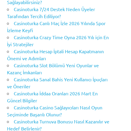
Sağlayabilirsiniz?
Casinoturka 7/24 Destek Neden Üyeler
Tarafından Tercih Ediliyor?
Casinoturka Canlı Maç İzle 2026 Yılında Spor
İzleme Keyfi
Casinoturka Crazy Time Oyna 2026 Yılı için En
İyi Stratejiler
Casinoturka Hesap İptali Hesap Kapatmanın
Önemi ve Adımları
Casinoturka Slot Bölümü Yeni Oyunlar ve
Kazanç İmkanları
Casinoturka Sanal Bahis Yeni Kullanıcı İpuçları
ve Öneriler
Casinoturka İddaa Oranları 2026 Mart En
Güncel Bilgiler
Casinoturka Casino Sağlayıcıları Nasıl Oyun
Seçiminde Başarılı Olunur?
Casinoturka Turnuva Bonusu Nasıl Kazanılır ve
Hedef Belirlenir?