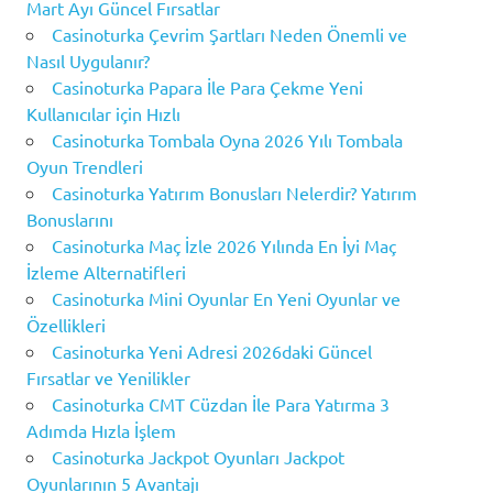
Mart Ayı Güncel Fırsatlar
Casinoturka Çevrim Şartları Neden Önemli ve
Nasıl Uygulanır?
Casinoturka Papara İle Para Çekme Yeni
Kullanıcılar için Hızlı
Casinoturka Tombala Oyna 2026 Yılı Tombala
Oyun Trendleri
Casinoturka Yatırım Bonusları Nelerdir? Yatırım
Bonuslarını
Casinoturka Maç İzle 2026 Yılında En İyi Maç
İzleme Alternatifleri
Casinoturka Mini Oyunlar En Yeni Oyunlar ve
Özellikleri
Casinoturka Yeni Adresi 2026daki Güncel
Fırsatlar ve Yenilikler
Casinoturka CMT Cüzdan İle Para Yatırma 3
Adımda Hızla İşlem
Casinoturka Jackpot Oyunları Jackpot
Oyunlarının 5 Avantajı