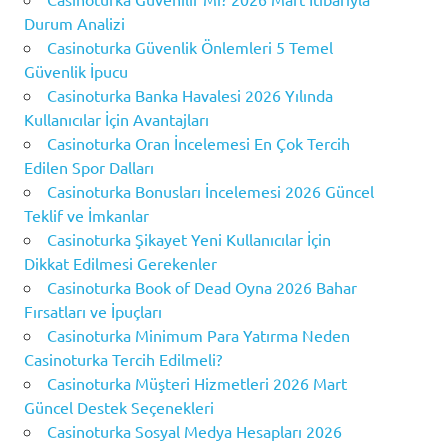
Durum Analizi
Casinoturka Güvenlik Önlemleri 5 Temel
Güvenlik İpucu
Casinoturka Banka Havalesi 2026 Yılında
Kullanıcılar İçin Avantajları
Casinoturka Oran İncelemesi En Çok Tercih
Edilen Spor Dalları
Casinoturka Bonusları İncelemesi 2026 Güncel
Teklif ve İmkanlar
Casinoturka Şikayet Yeni Kullanıcılar İçin
Dikkat Edilmesi Gerekenler
Casinoturka Book of Dead Oyna 2026 Bahar
Fırsatları ve İpuçları
Casinoturka Minimum Para Yatırma Neden
Casinoturka Tercih Edilmeli?
Casinoturka Müşteri Hizmetleri 2026 Mart
Güncel Destek Seçenekleri
Casinoturka Sosyal Medya Hesapları 2026