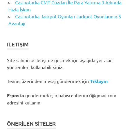
Casinoturka CMT Cüzdan İle Para Yatırma 3 Adımda
Hızla İşlem
Casinoturka Jackpot Oyunları Jackpot Oyunlarının 5
Avantajı
İLETIŞIM
Site sahibi ile iletişime geçmek için aşağıda yer alan
yöntemleri kullanabilirsiniz.
Teams üzerinden mesaj göndermek için
Tıklayın
E-posta
göndermek için
bahisrehberim7@gmail.com
adresini kullanın.
ÖNERILEN SITELER