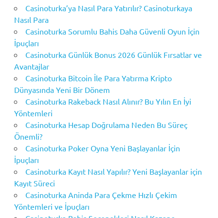
Casinoturka’ya Nasıl Para Yatırılır? Casinoturkaya
Nasıl Para
Casinoturka Sorumlu Bahis Daha Güvenli Oyun İçin
İpuçları
Casinoturka Günlük Bonus 2026 Günlük Fırsatlar ve
Avantajlar
Casinoturka Bitcoin İle Para Yatırma Kripto
Dünyasında Yeni Bir Dönem
Casinoturka Rakeback Nasıl Alınır? Bu Yılın En İyi
Yöntemleri
Casinoturka Hesap Doğrulama Neden Bu Süreç
Önemli?
Casinoturka Poker Oyna Yeni Başlayanlar İçin
İpuçları
Casinoturka Kayıt Nasıl Yapılır? Yeni Başlayanlar için
Kayıt Süreci
Casinoturka Aninda Para Çekme Hızlı Çekim
Yöntemleri ve İpuçları