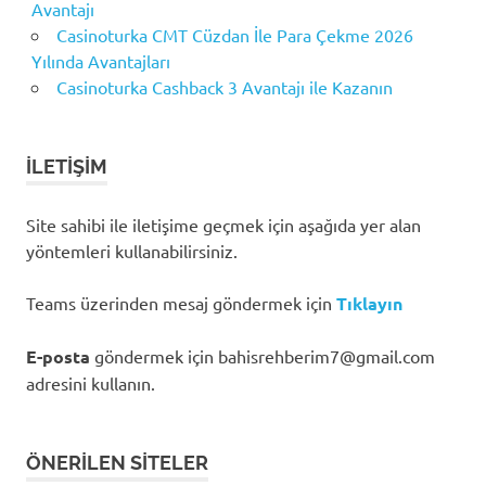
Avantajı
Casinoturka CMT Cüzdan İle Para Çekme 2026
Yılında Avantajları
Casinoturka Cashback 3 Avantajı ile Kazanın
İLETIŞIM
Site sahibi ile iletişime geçmek için aşağıda yer alan
yöntemleri kullanabilirsiniz.
Teams üzerinden mesaj göndermek için
Tıklayın
E-posta
göndermek için
bahisrehberim7@gmail.com
adresini kullanın.
ÖNERILEN SITELER