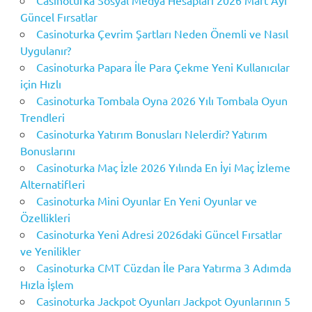
Casinoturka Sosyal Medya Hesapları 2026 Mart Ayı
Güncel Fırsatlar
Casinoturka Çevrim Şartları Neden Önemli ve Nasıl
Uygulanır?
Casinoturka Papara İle Para Çekme Yeni Kullanıcılar
için Hızlı
Casinoturka Tombala Oyna 2026 Yılı Tombala Oyun
Trendleri
Casinoturka Yatırım Bonusları Nelerdir? Yatırım
Bonuslarını
Casinoturka Maç İzle 2026 Yılında En İyi Maç İzleme
Alternatifleri
Casinoturka Mini Oyunlar En Yeni Oyunlar ve
Özellikleri
Casinoturka Yeni Adresi 2026daki Güncel Fırsatlar
ve Yenilikler
Casinoturka CMT Cüzdan İle Para Yatırma 3 Adımda
Hızla İşlem
Casinoturka Jackpot Oyunları Jackpot Oyunlarının 5