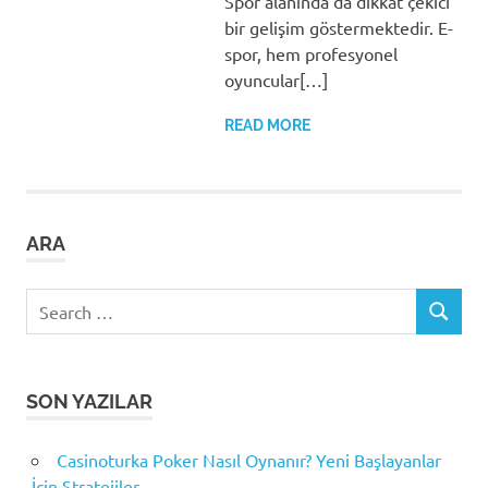
Spor alanında da dikkat çekici
bir gelişim göstermektedir. E-
spor, hem profesyonel
oyuncular[…]
READ MORE
ARA
Search
SEARCH
for:
SON YAZILAR
Casinoturka Poker Nasıl Oynanır? Yeni Başlayanlar
İçin Stratejiler