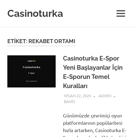
Skip
to
Casinoturka
MENU
content
ETIKET:
REKABET ORTAMI
Casinoturka E-Spor
Yeni Başlayanlar İçin
E-Sporun Temel
Kuralları
NISAN 22, 2026
ADMIN
BAHIS
Günümüzde çevrimiçi oyun
platformlarının popülaritesi
hızla artarken, Casinoturka E-