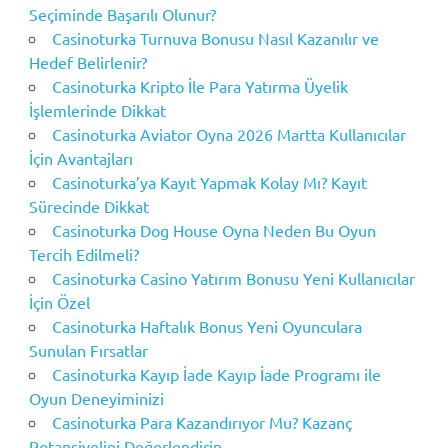
Seçiminde Başarılı Olunur?
Casinoturka Turnuva Bonusu Nasıl Kazanılır ve
Hedef Belirlenir?
Casinoturka Kripto İle Para Yatırma Üyelik
İşlemlerinde Dikkat
Casinoturka Aviator Oyna 2026 Martta Kullanıcılar
İçin Avantajları
Casinoturka’ya Kayıt Yapmak Kolay Mı? Kayıt
Sürecinde Dikkat
Casinoturka Dog House Oyna Neden Bu Oyun
Tercih Edilmeli?
Casinoturka Casino Yatırım Bonusu Yeni Kullanıcılar
İçin Özel
Casinoturka Haftalık Bonus Yeni Oyunculara
Sunulan Fırsatlar
Casinoturka Kayıp İade Kayıp İade Programı ile
Oyun Deneyiminizi
Casinoturka Para Kazandırıyor Mu? Kazanç
Potansiyelini Değerlendirin