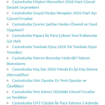
Casinoturka Müşteri Hizmetleri 2026 Mart Güncel
Destek Seçenekleri
Casinoturka Sosyal Medya Hesapları 2026 Mart Ayı
Güncel Fırsatlar
Casinoturka Çevrim Şartları Neden Önemli ve Nasıl
Uygulanır?
Casinoturka Papara İle Para Çekme Yeni Kullanıcılar
için Hızlı
Casinoturka Tombala Oyna 2026 Yılı Tombala Oyun
Trendleri
Casinoturka Yatırım Bonusları Nelerdir? Yatırım
Bonuslarını
Casinoturka Maç İzle 2026 Yılında En İyi Maç İzleme
Alternatifleri
Casinoturka Mini Oyunlar En Yeni Oyunlar ve
Özellikleri
Casinoturka Yeni Adresi 2026daki Güncel Fırsatlar
ve Yenilikler
Casinoturka CMT Cüzdan İle Para Yatırma 3 Adımda